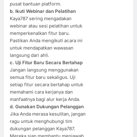
pusat bantuan platform.
b. Ikuti Webinar dan Pelatihan
Kaya787 sering mengadakan
webinar atau sesi pelatihan untuk
memperkenalkan fitur baru.
Pastikan Anda mengikuti acara ini
untuk mendapatkan wawasan
langsung dari ahli.
c. Uji Fitur Baru Secara Bertahap
Jangan langsung menggunakan
semua fitur baru sekaligus. Uji
setiap fitur secara bertahap untuk
memahami cara kerjanya dan
manfaatnya bagi alur kerja Anda.
d. Gunakan Dukungan Pelanggan
Jika Anda merasa kesulitan, jangan
ragu untuk menghubungi tim
dukungan pelanggan Kaya787.
Mereka siap membantu menjawab