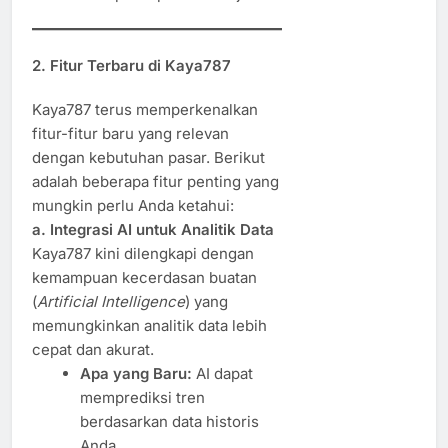
2. Fitur Terbaru di Kaya787
Kaya787 terus memperkenalkan
fitur-fitur baru yang relevan
dengan kebutuhan pasar. Berikut
adalah beberapa fitur penting yang
mungkin perlu Anda ketahui:
a. Integrasi AI untuk Analitik Data
Kaya787 kini dilengkapi dengan
kemampuan kecerdasan buatan
(
Artificial Intelligence
) yang
memungkinkan analitik data lebih
cepat dan akurat.
Apa yang Baru:
AI dapat
memprediksi tren
berdasarkan data historis
Anda.