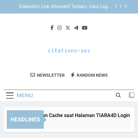
Skip
EDWINSLOT Login dengan Sistem Keamanan
to
yang Mendukung Kenyamanan Pengguna
content
Cara Login Edwinslot Tanpa Mengalami
Hambatan Teknis
Tips Membersihkan Cache saat Halaman
TIARA4D Login Bermasalah
Edwinslot Link Alternatif Terbaru: Cara Login
Aman dan Cepat Hari Ini
EDWINSLOT Login dengan Sistem Keamanan
yang Mendukung Kenyamanan Pengguna
Citations SES
Temukan Kutipan Dan Referensi Yang
Cara Login Edwinslot Tanpa Mengalami
NEWSLETTER
RANDOM NEWS
Hambatan Teknis
Relevan Untuk Studi SES Di Citations SES.
MENU
ps Membersihkan Cache saat Halaman TIARA4D Login Bermas
HEADLINES
onth Ago