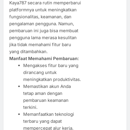
Kaya787 secara rutin memperbarui
platformnya untuk meningkatkan
fungsionalitas, keamanan, dan
pengalaman pengguna. Namun,
pembaruan ini juga bisa membuat
pengguna lama merasa kesulitan
jika tidak memahami fitur baru
yang ditambahkan.
Manfaat Memahami Pembaruan:
Mengakses fitur baru yang
dirancang untuk
meningkatkan produktivitas.
Memastikan akun Anda
tetap aman dengan
pembaruan keamanan
terkini.
Memanfaatkan teknologi
terbaru yang dapat
mempercepat alur kerja.