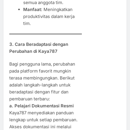
semua anggota tim.
Manfaat:
Meningkatkan
produktivitas dalam kerja
tim.
3. Cara Beradaptasi dengan
Perubahan di Kaya787
Bagi pengguna lama, perubahan
pada platform favorit mungkin
terasa membingungkan. Berikut
adalah langkah-langkah untuk
beradaptasi dengan fitur dan
pembaruan terbaru:
a. Pelajari Dokumentasi Resmi
Kaya787 menyediakan panduan
lengkap untuk setiap pembaruan.
Akses dokumentasi ini melalui