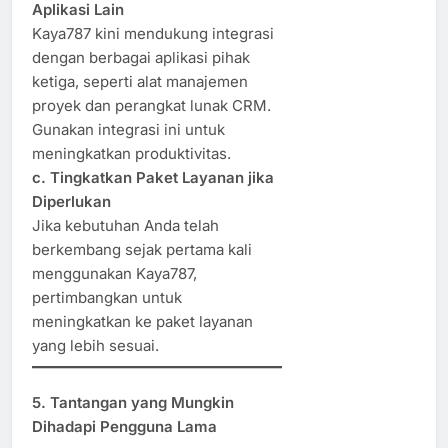
Aplikasi Lain
Kaya787 kini mendukung integrasi
dengan berbagai aplikasi pihak
ketiga, seperti alat manajemen
proyek dan perangkat lunak CRM.
Gunakan integrasi ini untuk
meningkatkan produktivitas.
c. Tingkatkan Paket Layanan jika
Diperlukan
Jika kebutuhan Anda telah
berkembang sejak pertama kali
menggunakan Kaya787,
pertimbangkan untuk
meningkatkan ke paket layanan
yang lebih sesuai.
5. Tantangan yang Mungkin
Dihadapi Pengguna Lama