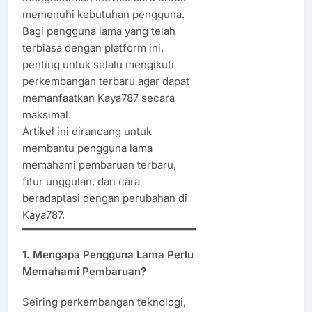
memenuhi kebutuhan pengguna.
Bagi pengguna lama yang telah
terbiasa dengan platform ini,
penting untuk selalu mengikuti
perkembangan terbaru agar dapat
memanfaatkan Kaya787 secara
maksimal.
Artikel ini dirancang untuk
membantu pengguna lama
memahami pembaruan terbaru,
fitur unggulan, dan cara
beradaptasi dengan perubahan di
Kaya787.
1. Mengapa Pengguna Lama Perlu
Memahami Pembaruan?
Seiring perkembangan teknologi,