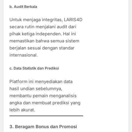
b.
Audit Berkala
Untuk menjaga integritas, LARIS4D
secara rutin menjalani audit dari
pihak ketiga independen. Hal ini
memastikan bahwa semua sistem
berjalan sesuai dengan standar
internasional.
c.
Data Statistik dan Prediksi
Platform ini menyediakan data
hasil undian sebelumnya,
membantu pemain menganalisis
angka dan membuat prediksi yang
lebih akurat.
3.
Beragam Bonus dan Promosi