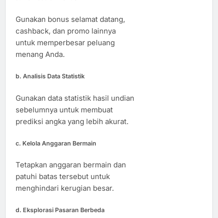
Gunakan bonus selamat datang,
cashback, dan promo lainnya
untuk memperbesar peluang
menang Anda.
b.
Analisis Data Statistik
Gunakan data statistik hasil undian
sebelumnya untuk membuat
prediksi angka yang lebih akurat.
c.
Kelola Anggaran Bermain
Tetapkan anggaran bermain dan
patuhi batas tersebut untuk
menghindari kerugian besar.
d.
Eksplorasi Pasaran Berbeda