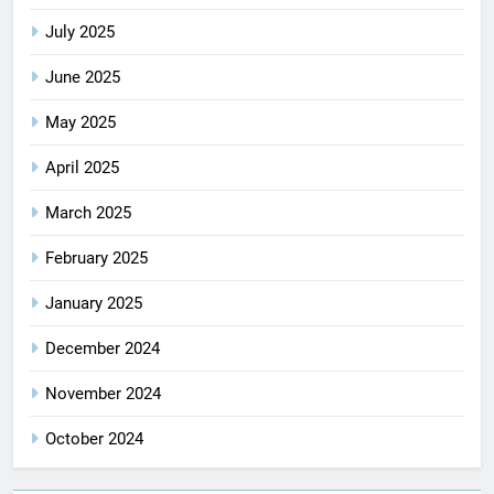
July 2025
June 2025
May 2025
April 2025
March 2025
February 2025
January 2025
December 2024
November 2024
October 2024