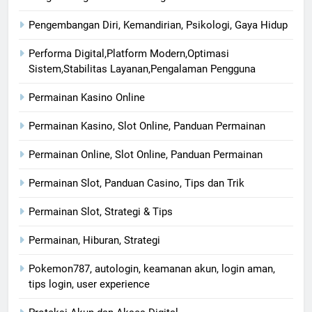
Pengembangan Diri, Kemandirian, Psikologi, Gaya Hidup
Performa Digital,Platform Modern,Optimasi
Sistem,Stabilitas Layanan,Pengalaman Pengguna
Permainan Kasino Online
Permainan Kasino, Slot Online, Panduan Permainan
Permainan Online, Slot Online, Panduan Permainan
Permainan Slot, Panduan Casino, Tips dan Trik
Permainan Slot, Strategi & Tips
Permainan, Hiburan, Strategi
Pokemon787, autologin, keamanan akun, login aman,
tips login, user experience