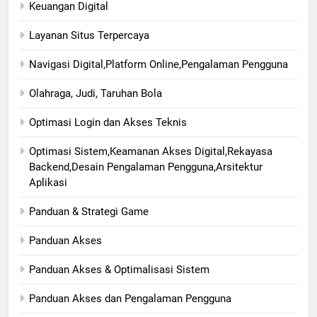
Keuangan Digital
Layanan Situs Terpercaya
Navigasi Digital,Platform Online,Pengalaman Pengguna
Olahraga, Judi, Taruhan Bola
Optimasi Login dan Akses Teknis
Optimasi Sistem,Keamanan Akses Digital,Rekayasa
Backend,Desain Pengalaman Pengguna,Arsitektur
Aplikasi
Panduan & Strategi Game
Panduan Akses
Panduan Akses & Optimalisasi Sistem
Panduan Akses dan Pengalaman Pengguna