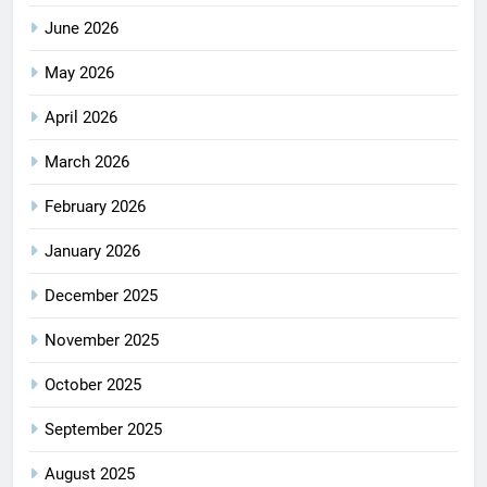
June 2026
May 2026
April 2026
March 2026
February 2026
January 2026
December 2025
November 2025
October 2025
September 2025
August 2025