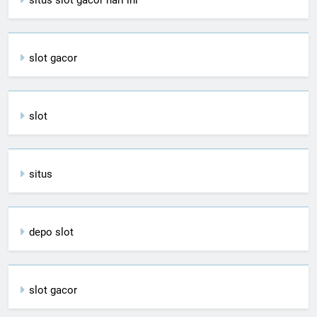
slot gacor
slot
situs
depo slot
slot gacor