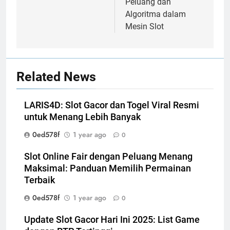
Peluang dan
Algoritma dalam
Mesin Slot
Related News
LARIS4D: Slot Gacor dan Togel Viral Resmi
untuk Menang Lebih Banyak
0ed578f
1 year ago
0
Slot Online Fair dengan Peluang Menang
Maksimal: Panduan Memilih Permainan
Terbaik
0ed578f
1 year ago
0
Update Slot Gacor Hari Ini 2025: List Game