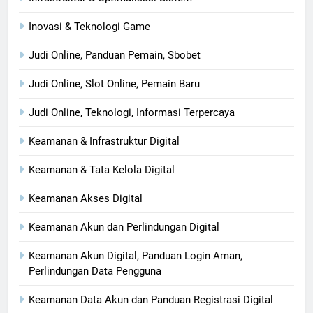
Inovasi & Teknologi Game
Judi Online, Panduan Pemain, Sbobet
Judi Online, Slot Online, Pemain Baru
Judi Online, Teknologi, Informasi Terpercaya
Keamanan & Infrastruktur Digital
Keamanan & Tata Kelola Digital
Keamanan Akses Digital
Keamanan Akun dan Perlindungan Digital
Keamanan Akun Digital, Panduan Login Aman,
Perlindungan Data Pengguna
Keamanan Data Akun dan Panduan Registrasi Digital