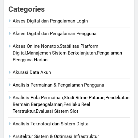
Categories
Akses Digital dan Pengalaman Login
Akses Digital dan Pengalaman Pengguna
Akses Online Nonstop,Stabilitas Platform
Digital,Manajemen Sistem Berkelanjutan,Pengalaman
Pengguna Harian
Akurasi Data Akun
Analisis Permainan & Pengalaman Pengguna
Analisis Pola Permainan,Studi Ritme Putaran,Pendekatan
Bermain Berpengalaman,Perilaku Reel
Terstruktur,Evaluasi Sistem Slot
Analisis Teknologi dan Sistem Digital
Arsitektur Sistem & Optimasi Infrastruktur