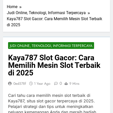
Home
Judi Online, Teknologi, Informasi Terpercaya
Kaya787 Slot Gacor: Cara Memilih Mesin Slot Terbaik
di 2025
JUDI ONLINE, TEKNOLOGI, INFORMASI TERPERCAYA
Kaya787 Slot Gacor: Cara
Memilih Mesin Slot Terbaik
di 2025
0
0ed578f
1 Year Ago
9 Mins
Cari tahu cara memilih mesin slot terbaik di
Kaya787, situs slot gacor terpercaya di 2025.
Pelajari strategi dan tips untuk meningkatkan
peluang kemenangan Anda dan meraih hadiah