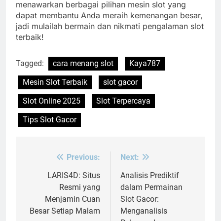
menawarkan berbagai pilihan mesin slot yang
dapat membantu Anda meraih kemenangan besar,
jadi mulailah bermain dan nikmati pengalaman slot
terbaik!
Tagged:
cara menang slot
Kaya787
Mesin Slot Terbaik
slot gacor
Slot Online 2025
Slot Terpercaya
Tips Slot Gacor
Previous:
Next:
Post
navigation
LARIS4D: Situs
Analisis Prediktif
Resmi yang
dalam Permainan
Menjamin Cuan
Slot Gacor:
Besar Setiap Malam
Menganalisis