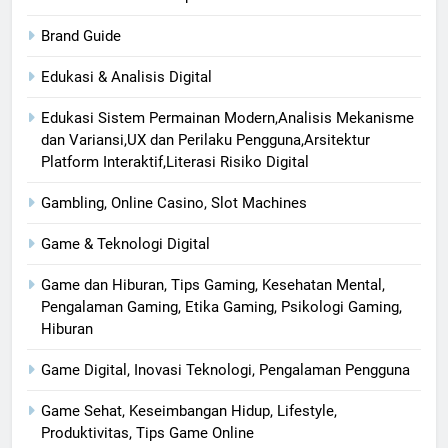
Brand Guide
Edukasi & Analisis Digital
Edukasi Sistem Permainan Modern,Analisis Mekanisme
dan Variansi,UX dan Perilaku Pengguna,Arsitektur
Platform Interaktif,Literasi Risiko Digital
Gambling, Online Casino, Slot Machines
Game & Teknologi Digital
Game dan Hiburan, Tips Gaming, Kesehatan Mental,
Pengalaman Gaming, Etika Gaming, Psikologi Gaming,
Hiburan
Game Digital, Inovasi Teknologi, Pengalaman Pengguna
Game Sehat, Keseimbangan Hidup, Lifestyle,
Produktivitas, Tips Game Online