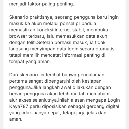
menjadi faktor paling penting.
Skenario praktisnya, seorang pengguna baru ingin
masuk ke akun melalui ponsel pribadi.Ia
memastikan koneksi internet stabil, membuka
browser terbaru, lalu memasukkan data akun
dengan teliti.Setelah berhasil masuk, ia tidak
langsung menyimpan data login secara otomatis,
tetapi memilih mencatat informasi penting di
tempat yang aman.
Dari skenario ini terlihat bahwa pengalaman
pertama sangat dipengaruhi oleh kesiapan
pengguna.Jika langkah awal dilakukan dengan
benar, pengguna akan lebih mudah memahami
alur akses selanjutnya.Inilah alasan mengapa Login
Kaya787 perlu diposisikan sebagai gerbang digital
yang tidak hanya cepat, tetapi juga jelas dan
aman.