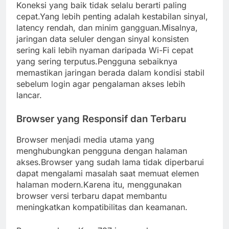
Koneksi yang baik tidak selalu berarti paling
cepat.Yang lebih penting adalah kestabilan sinyal,
latency rendah, dan minim gangguan.Misalnya,
jaringan data seluler dengan sinyal konsisten
sering kali lebih nyaman daripada Wi-Fi cepat
yang sering terputus.Pengguna sebaiknya
memastikan jaringan berada dalam kondisi stabil
sebelum login agar pengalaman akses lebih
lancar.
Browser yang Responsif dan Terbaru
Browser menjadi media utama yang
menghubungkan pengguna dengan halaman
akses.Browser yang sudah lama tidak diperbarui
dapat mengalami masalah saat memuat elemen
halaman modern.Karena itu, menggunakan
browser versi terbaru dapat membantu
meningkatkan kompatibilitas dan keamanan.