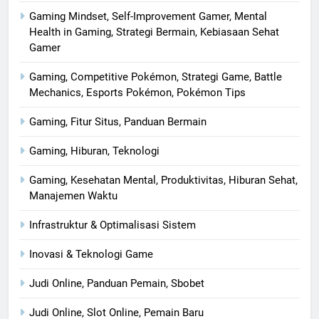
Gaming Mindset, Self-Improvement Gamer, Mental
Health in Gaming, Strategi Bermain, Kebiasaan Sehat
Gamer
Gaming, Competitive Pokémon, Strategi Game, Battle
Mechanics, Esports Pokémon, Pokémon Tips
Gaming, Fitur Situs, Panduan Bermain
Gaming, Hiburan, Teknologi
Gaming, Kesehatan Mental, Produktivitas, Hiburan Sehat,
Manajemen Waktu
Infrastruktur & Optimalisasi Sistem
Inovasi & Teknologi Game
Judi Online, Panduan Pemain, Sbobet
Judi Online, Slot Online, Pemain Baru