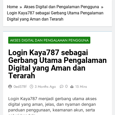
Home
Akses Digital dan Pengalaman Pengguna
Login Kaya787 sebagai Gerbang Utama Pengalaman
Digital yang Aman dan Terarah
AKSES DIGITAL DAN PENGALAMAN PENGGUNA
Login Kaya787 sebagai
Gerbang Utama Pengalaman
Digital yang Aman dan
Terarah
0
0ed578f
3 Months Ago
15 Mins
Login Kaya787 menjadi gerbang utama akses
digital yang aman, jelas, dan nyaman dengan
panduan penggunaan, keamanan akun, serta