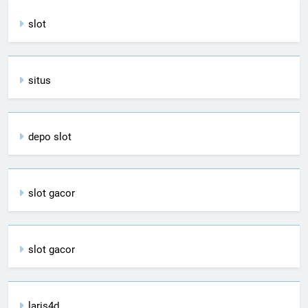
slot
situs
depo slot
slot gacor
slot gacor
laris4d