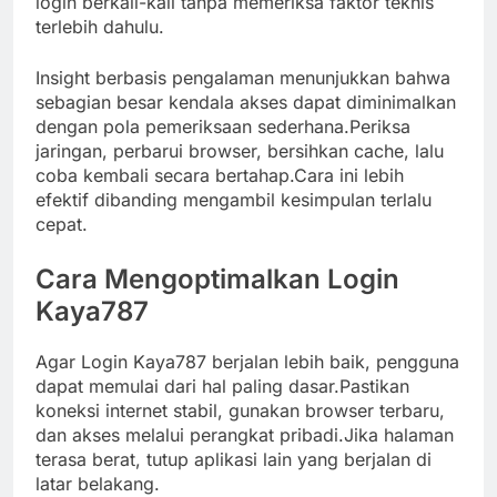
login berkali-kali tanpa memeriksa faktor teknis
terlebih dahulu.
Insight berbasis pengalaman menunjukkan bahwa
sebagian besar kendala akses dapat diminimalkan
dengan pola pemeriksaan sederhana.Periksa
jaringan, perbarui browser, bersihkan cache, lalu
coba kembali secara bertahap.Cara ini lebih
efektif dibanding mengambil kesimpulan terlalu
cepat.
Cara Mengoptimalkan Login
Kaya787
Agar Login Kaya787 berjalan lebih baik, pengguna
dapat memulai dari hal paling dasar.Pastikan
koneksi internet stabil, gunakan browser terbaru,
dan akses melalui perangkat pribadi.Jika halaman
terasa berat, tutup aplikasi lain yang berjalan di
latar belakang.