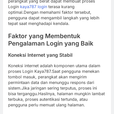
perangkat yang berat dapat membuat proses
Login
kaya787 login
terasa kurang
optimal.Dengan memahami faktor tersebut,
pengguna dapat mengambil langkah yang lebih
tepat saat menghadapi kendala.
Faktor yang Membentuk
Pengalaman Login yang Baik
Koneksi Internet yang Stabil
Koneksi internet adalah komponen utama dalam
proses Login Kaya787.Saat pengguna menekan
tombol masuk, perangkat akan mengirim
permintaan data dan menunggu respons dari
sistem.Jika jaringan sering terputus, proses ini
bisa terganggu.Hasilnya, halaman mungkin lambat
terbuka, proses autentikasi tertunda, atau
pengguna perlu memuat ulang halaman.