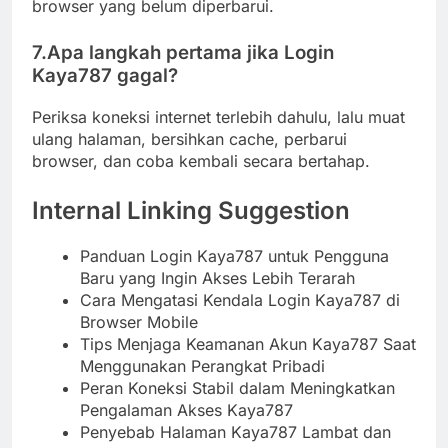
browser yang belum diperbarui.
7.Apa langkah pertama jika Login
Kaya787 gagal?
Periksa koneksi internet terlebih dahulu, lalu muat
ulang halaman, bersihkan cache, perbarui
browser, dan coba kembali secara bertahap.
Internal Linking Suggestion
Panduan Login Kaya787 untuk Pengguna
Baru yang Ingin Akses Lebih Terarah
Cara Mengatasi Kendala Login Kaya787 di
Browser Mobile
Tips Menjaga Keamanan Akun Kaya787 Saat
Menggunakan Perangkat Pribadi
Peran Koneksi Stabil dalam Meningkatkan
Pengalaman Akses Kaya787
Penyebab Halaman Kaya787 Lambat dan