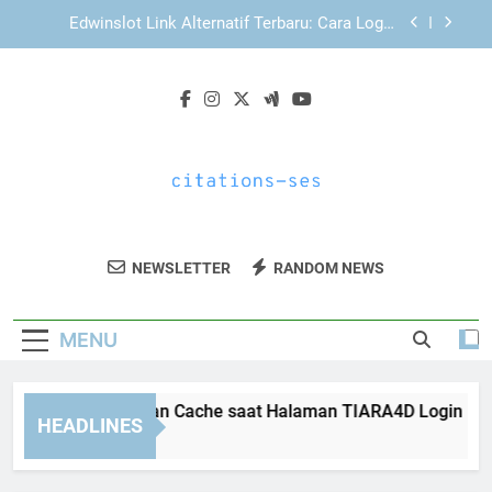
Skip
EDWINSLOT Login dengan Sistem Keamanan
to
yang Mendukung Kenyamanan Pengguna
content
Cara Login Edwinslot Tanpa Mengalami
Hambatan Teknis
Tips Membersihkan Cache saat Halaman
TIARA4D Login Bermasalah
Edwinslot Link Alternatif Terbaru: Cara Login
Aman dan Cepat Hari Ini
EDWINSLOT Login dengan Sistem Keamanan
yang Mendukung Kenyamanan Pengguna
Citations SES
Temukan Kutipan Dan Referensi Yang
Cara Login Edwinslot Tanpa Mengalami
NEWSLETTER
RANDOM NEWS
Hambatan Teknis
Relevan Untuk Studi SES Di Citations SES.
MENU
ips Membersihkan Cache saat Halaman TIARA4D Login Berm
HEADLINES
 Weeks Ago