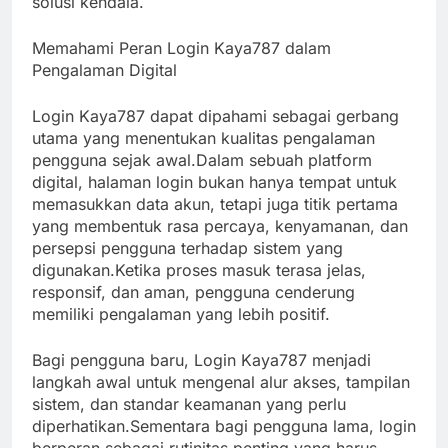
solusi kendala.
Memahami Peran Login Kaya787 dalam
Pengalaman Digital
Login Kaya787 dapat dipahami sebagai gerbang
utama yang menentukan kualitas pengalaman
pengguna sejak awal.Dalam sebuah platform
digital, halaman login bukan hanya tempat untuk
memasukkan data akun, tetapi juga titik pertama
yang membentuk rasa percaya, kenyamanan, dan
persepsi pengguna terhadap sistem yang
digunakan.Ketika proses masuk terasa jelas,
responsif, dan aman, pengguna cenderung
memiliki pengalaman yang lebih positif.
Bagi pengguna baru, Login Kaya787 menjadi
langkah awal untuk mengenal alur akses, tampilan
sistem, dan standar keamanan yang perlu
diperhatikan.Sementara bagi pengguna lama, login