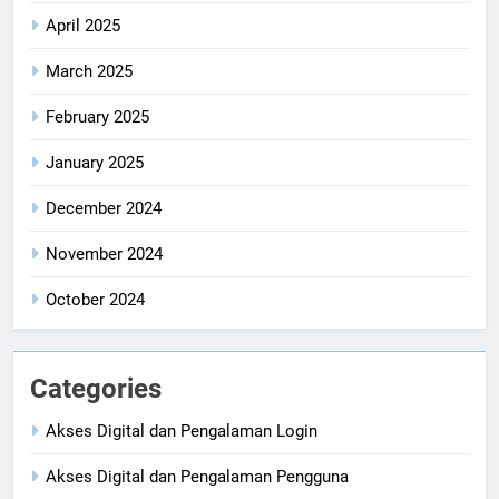
April 2025
March 2025
February 2025
January 2025
December 2024
November 2024
October 2024
Categories
Akses Digital dan Pengalaman Login
Akses Digital dan Pengalaman Pengguna