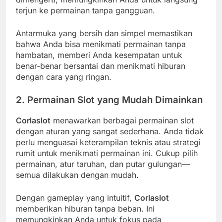
terjun ke permainan tanpa gangguan.
Antarmuka yang bersih dan simpel memastikan
bahwa Anda bisa menikmati permainan tanpa
hambatan, memberi Anda kesempatan untuk
benar-benar bersantai dan menikmati hiburan
dengan cara yang ringan.
2.
Permainan Slot yang Mudah Dimainkan
Corlaslot
menawarkan berbagai permainan slot
dengan aturan yang sangat sederhana. Anda tidak
perlu menguasai keterampilan teknis atau strategi
rumit untuk menikmati permainan ini. Cukup pilih
permainan, atur taruhan, dan putar gulungan—
semua dilakukan dengan mudah.
Dengan gameplay yang intuitif,
Corlaslot
memberikan hiburan tanpa beban. Ini
memungkinkan Anda untuk fokus pada