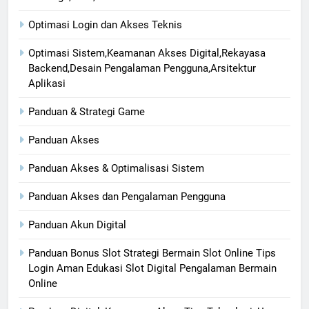
Optimasi Login dan Akses Teknis
Optimasi Sistem,Keamanan Akses Digital,Rekayasa
Backend,Desain Pengalaman Pengguna,Arsitektur
Aplikasi
Panduan & Strategi Game
Panduan Akses
Panduan Akses & Optimalisasi Sistem
Panduan Akses dan Pengalaman Pengguna
Panduan Akun Digital
Panduan Bonus Slot Strategi Bermain Slot Online Tips
Login Aman Edukasi Slot Digital Pengalaman Bermain
Online