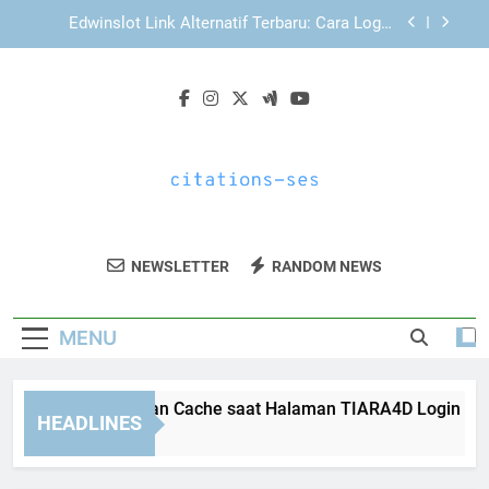
Skip
EDWINSLOT Login dengan Sistem Keamanan
to
yang Mendukung Kenyamanan Pengguna
content
Cara Login Edwinslot Tanpa Mengalami
Hambatan Teknis
Tips Membersihkan Cache saat Halaman
TIARA4D Login Bermasalah
Edwinslot Link Alternatif Terbaru: Cara Login
Aman dan Cepat Hari Ini
EDWINSLOT Login dengan Sistem Keamanan
yang Mendukung Kenyamanan Pengguna
Citations SES
Temukan Kutipan Dan Referensi Yang
Cara Login Edwinslot Tanpa Mengalami
NEWSLETTER
RANDOM NEWS
Hambatan Teknis
Relevan Untuk Studi SES Di Citations SES.
MENU
ps Membersihkan Cache saat Halaman TIARA4D Login Berma
HEADLINES
Weeks Ago