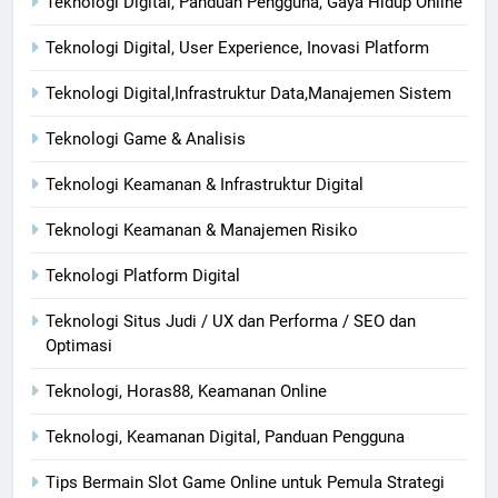
Teknologi Digital, Panduan Pengguna, Gaya Hidup Online
Teknologi Digital, User Experience, Inovasi Platform
Teknologi Digital,Infrastruktur Data,Manajemen Sistem
Teknologi Game & Analisis
Teknologi Keamanan & Infrastruktur Digital
Teknologi Keamanan & Manajemen Risiko
Teknologi Platform Digital
Teknologi Situs Judi / UX dan Performa / SEO dan
Optimasi
Teknologi, Horas88, Keamanan Online
Teknologi, Keamanan Digital, Panduan Pengguna
Tips Bermain Slot Game Online untuk Pemula Strategi