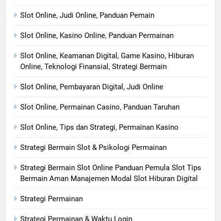
Slot Online, Judi Online, Panduan Pemain
Slot Online, Kasino Online, Panduan Permainan
Slot Online, Keamanan Digital, Game Kasino, Hiburan
Online, Teknologi Finansial, Strategi Bermain
Slot Online, Pembayaran Digital, Judi Online
Slot Online, Permainan Casino, Panduan Taruhan
Slot Online, Tips dan Strategi, Permainan Kasino
Strategi Bermain Slot & Psikologi Permainan
Strategi Bermain Slot Online Panduan Pemula Slot Tips
Bermain Aman Manajemen Modal Slot Hiburan Digital
Strategi Permainan
Strategi Permainan & Waktu Login