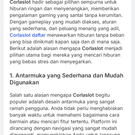
Corlaslot
hadir sebagai pilihan sempurna untuk
hiburan ringan dan menyenangkan, memberikan
pengalaman gaming yang santai tanpa kerumitan.
Dengan gameplay yang mudah diakses, aturan
yang sederhana, dan peluang menang yang adil,
Corlaslot daftar
menawarkan hiburan tanpa beban
yang bisa dinikmati kapan saja dan di mana saja.
Berikut adalah alasan mengapa
Corlaslot
menjadi
pilihan utama bagi mereka yang mencari hiburan
yang bebas stres dan menyegarkan.
1.
Antarmuka yang Sederhana dan Mudah
Digunakan
Salah satu alasan mengapa
Corlaslot
begitu
populer adalah desain antarmuka yang sangat
ramah pengguna. Anda tidak perlu menghabiskan
banyak waktu untuk memahami bagaimana cara
bermain atau mencari fitur tertentu. Platform ini
dirancang dengan navigasi yang sangat mudah
dimengerti, memungkinkan Anda untuk langsung