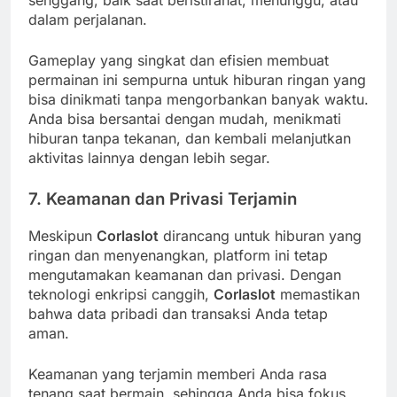
senggang, baik saat beristirahat, menunggu, atau
dalam perjalanan.
Gameplay yang singkat dan efisien membuat
permainan ini sempurna untuk hiburan ringan yang
bisa dinikmati tanpa mengorbankan banyak waktu.
Anda bisa bersantai dengan mudah, menikmati
hiburan tanpa tekanan, dan kembali melanjutkan
aktivitas lainnya dengan lebih segar.
7.
Keamanan dan Privasi Terjamin
Meskipun
Corlaslot
dirancang untuk hiburan yang
ringan dan menyenangkan, platform ini tetap
mengutamakan keamanan dan privasi. Dengan
teknologi enkripsi canggih,
Corlaslot
memastikan
bahwa data pribadi dan transaksi Anda tetap
aman.
Keamanan yang terjamin memberi Anda rasa
tenang saat bermain, sehingga Anda bisa fokus