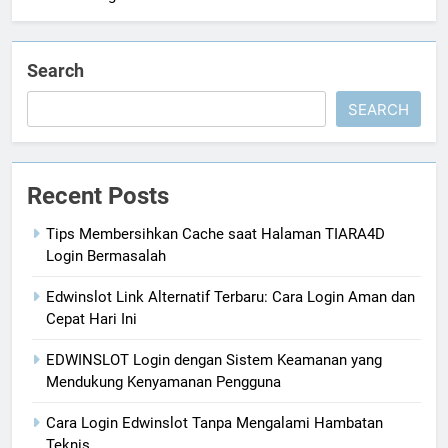
Search
SEARCH
Recent Posts
Tips Membersihkan Cache saat Halaman TIARA4D
Login Bermasalah
Edwinslot Link Alternatif Terbaru: Cara Login Aman dan
Cepat Hari Ini
EDWINSLOT Login dengan Sistem Keamanan yang
Mendukung Kenyamanan Pengguna
Cara Login Edwinslot Tanpa Mengalami Hambatan
Teknis