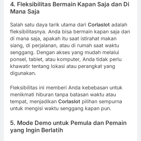
4.
Fleksibilitas Bermain Kapan Saja dan Di
Mana Saja
Salah satu daya tarik utama dari
Corlaslot
adalah
fleksibilitasnya. Anda bisa bermain kapan saja dan
di mana saja, apakah itu saat istirahat makan
siang, di perjalanan, atau di rumah saat waktu
senggang. Dengan akses yang mudah melalui
ponsel, tablet, atau komputer, Anda tidak perlu
khawatir tentang lokasi atau perangkat yang
digunakan.
Fleksibilitas ini memberi Anda kebebasan untuk
menikmati hiburan tanpa batasan waktu atau
tempat, menjadikan
Corlaslot
pilihan sempurna
untuk mengisi waktu senggang kapan pun.
5.
Mode Demo untuk Pemula dan Pemain
yang Ingin Berlatih