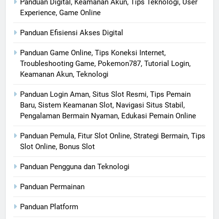
Panduan Digital, Keamanan Akun, Tips Teknologi, User
Experience, Game Online
Panduan Efisiensi Akses Digital
Panduan Game Online, Tips Koneksi Internet,
Troubleshooting Game, Pokemon787, Tutorial Login,
Keamanan Akun, Teknologi
Panduan Login Aman, Situs Slot Resmi, Tips Pemain
Baru, Sistem Keamanan Slot, Navigasi Situs Stabil,
Pengalaman Bermain Nyaman, Edukasi Pemain Online
Panduan Pemula, Fitur Slot Online, Strategi Bermain, Tips
Slot Online, Bonus Slot
Panduan Pengguna dan Teknologi
Panduan Permainan
Panduan Platform