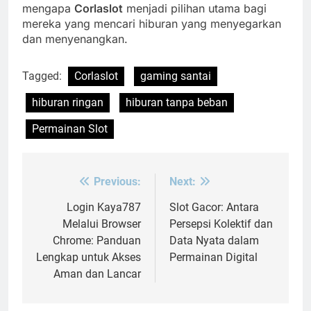
mengapa
Corlaslot
menjadi pilihan utama bagi
mereka yang mencari hiburan yang menyegarkan
dan menyenangkan.
Tagged:
Corlaslot
gaming santai
hiburan ringan
hiburan tanpa beban
Permainan Slot
Previous:
Next:
Post
navigation
Login Kaya787
Slot Gacor: Antara
Melalui Browser
Persepsi Kolektif dan
Chrome: Panduan
Data Nyata dalam
Lengkap untuk Akses
Permainan Digital
Aman dan Lancar