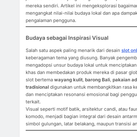
mereka sendiri. Artikel ini mengeksplorasi bagaiman
mengangkat nilai-nilai budaya lokal dan apa dampa
pengalaman pengguna.
Budaya sebagai Inspirasi Visual
Salah satu aspek paling menarik dari desain
slot on
keberagaman tema yang diusung. Banyak pengemb
mengadopsi unsur budaya lokal untuk menciptakan i
khas dan membedakan produk mereka di pasar glob
slot bertema
wayang kulit
,
barong Bali
,
pakaian ad
tradisional
digunakan untuk membangkitkan rasa k
dan menciptakan resonansi emosional bagi penggun
terkait.
Visual seperti motif batik, arsitektur candi, atau fa
komodo, menjadi bagian integral dari desain antarm
simbol gulungan, latar belakang, maupun transisi a