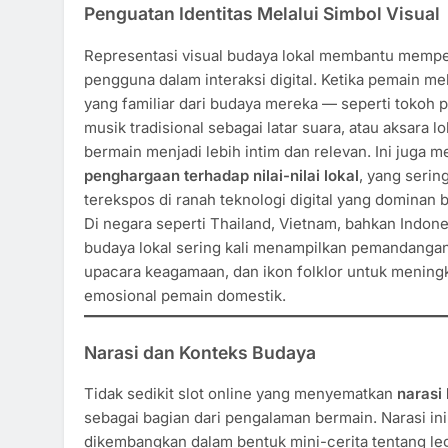
Penguatan Identitas Melalui Simbol Visual
Representasi visual budaya lokal membantu memper
pengguna dalam interaksi digital. Ketika pemain m
yang familiar dari budaya mereka — seperti tokoh 
musik tradisional sebagai latar suara, atau aksara 
bermain menjadi lebih intim dan relevan. Ini juga 
penghargaan terhadap nilai-nilai lokal
, yang serin
terekspos di ranah teknologi digital yang dominan b
Di negara seperti Thailand, Vietnam, bahkan Indone
budaya lokal sering kali menampilkan pemandangan 
upacara keagamaan, dan ikon folklor untuk meningk
emosional pemain domestik.
Narasi dan Konteks Budaya
Tidak sedikit slot online yang menyematkan
narasi
sebagai bagian dari pengalaman bermain. Narasi ini
dikembangkan dalam bentuk mini-cerita tentang leg