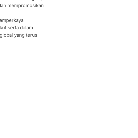
i dan mempromosikan
memperkaya
kut serta dalam
 global yang terus