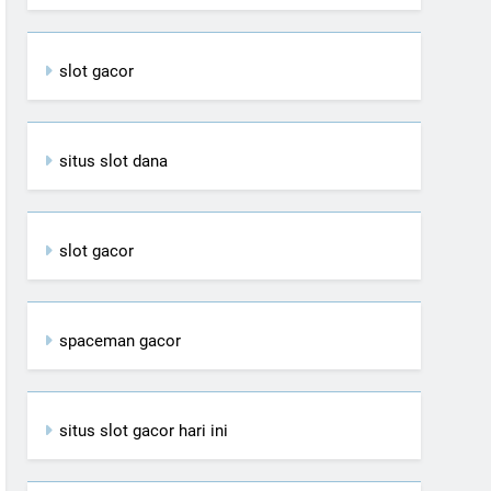
slot gacor
situs slot dana
slot gacor
spaceman gacor
situs slot gacor hari ini