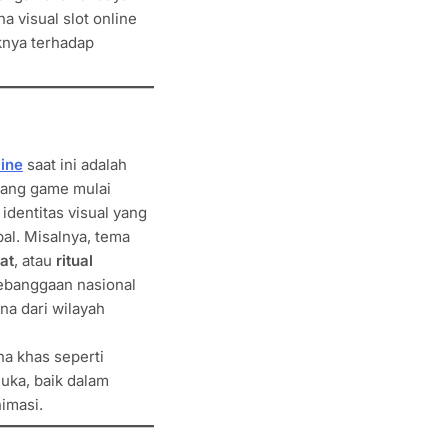
a visual slot online
knya terhadap
line
saat ini adalah
ang game mulai
dentitas visual yang
al. Misalnya, tema
at
, atau
ritual
ebanggaan nasional
a dari wilayah
una khas seperti
uka, baik dalam
nimasi.