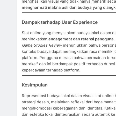
menghasilkan visual yang tidak hanya menarik secar
menghormati makna asli dari budaya yang diangk
Dampak terhadap User Experience
Slot online yang menyisipkan budaya lokal dalam 
meningkatkan
engagement dan retensi pengguna
.
Game Studies Review
menunjukkan bahwa personal
konteks budaya dapat meningkatkan rasa memiliki d
platform. Pengguna merasa bahwa permainan terse
mereka,” dan ini berdampak positif terhadap durasi 
kepercayaan terhadap platform.
Kesimpulan
Representasi budaya lokal dalam visual slot online
strategi desain, melainkan refleksi dari bagaimana 
mengakomodasi keberagaman dan identitas. Ketika 
dan estetika lokal diintegrasikan secara autentik ke 