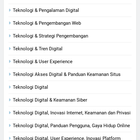
Teknologi & Pengalaman Digital
Teknologi & Pengembangan Web
Teknologi & Strategi Pengembangan
Teknologi & Tren Digital
Teknologi & User Experience
Teknologi Akses Digital & Panduan Keamanan Situs
Teknologi Digital
Teknologi Digital & Keamanan Siber
Teknologi Digital, Inovasi Internet, Keamanan dan Privasi
Teknologi Digital, Panduan Pengguna, Gaya Hidup Online
Teknologi Digital, User Experience, Inovasi Platform