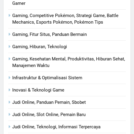
Gamer
Gaming, Competitive Pokémon, Strategi Game, Battle
Mechanics, Esports Pokémon, Pokémon Tips
Gaming, Fitur Situs, Panduan Bermain
Gaming, Hiburan, Teknologi
Gaming, Kesehatan Mental, Produktivitas, Hiburan Sehat,
Manajemen Waktu
Infrastruktur & Optimalisasi Sistem
Inovasi & Teknologi Game
Judi Online, Panduan Pemain, Sbobet
Judi Online, Slot Online, Pemain Baru
Judi Online, Teknologi, Informasi Terpercaya