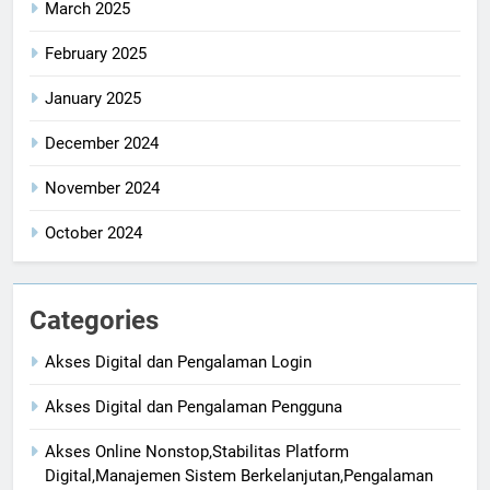
March 2025
February 2025
January 2025
December 2024
November 2024
October 2024
Categories
Akses Digital dan Pengalaman Login
Akses Digital dan Pengalaman Pengguna
Akses Online Nonstop,Stabilitas Platform
Digital,Manajemen Sistem Berkelanjutan,Pengalaman