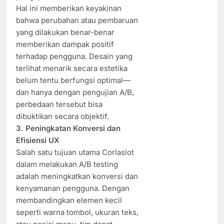
Hal ini memberikan keyakinan
bahwa perubahan atau pembaruan
yang dilakukan benar-benar
memberikan dampak positif
terhadap pengguna. Desain yang
terlihat menarik secara estetika
belum tentu berfungsi optimal—
dan hanya dengan pengujian A/B,
perbedaan tersebut bisa
dibuktikan secara objektif.
3. Peningkatan Konversi dan
Efisiensi UX
Salah satu tujuan utama Corlaslot
dalam melakukan A/B testing
adalah meningkatkan konversi dan
kenyamanan pengguna. Dengan
membandingkan elemen kecil
seperti warna tombol, ukuran teks,