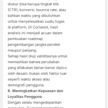
diukur bisa berupa tingkat klik
(CTR), konversi, bounce rate, atau
bahkan waktu yang dibutuhkan
untuk menyelesaikan suatu tugas
di platform. Di Corlaslot, hasil
analisis ini menjadi acuan dalam
pembuatan roadmap
pengembangan jangka pendek
maupun panjang.
Setiap hasil diuji validitasnya untuk
memastikan bahwa perubahan
yang dilakukan benar-benar dipicu
oleh desain, bukan oleh faktor luar
seperti waktu akses atau
demografi pengguna.
6. Meningkatkan Kepuasan dan
Loyalitas Pengguna
Dengan selalu mengedepankan