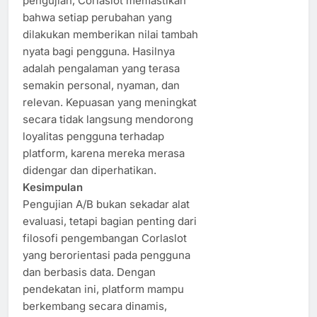
pengujian, Corlaslot memastikan
bahwa setiap perubahan yang
dilakukan memberikan nilai tambah
nyata bagi pengguna. Hasilnya
adalah pengalaman yang terasa
semakin personal, nyaman, dan
relevan. Kepuasan yang meningkat
secara tidak langsung mendorong
loyalitas pengguna terhadap
platform, karena mereka merasa
didengar dan diperhatikan.
Kesimpulan
Pengujian A/B bukan sekadar alat
evaluasi, tetapi bagian penting dari
filosofi pengembangan Corlaslot
yang berorientasi pada pengguna
dan berbasis data. Dengan
pendekatan ini, platform mampu
berkembang secara dinamis,