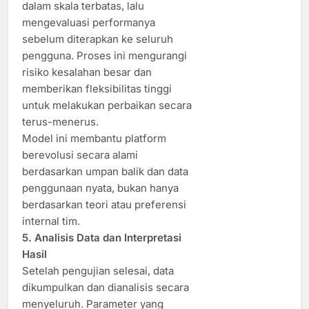
dalam skala terbatas, lalu
mengevaluasi performanya
sebelum diterapkan ke seluruh
pengguna. Proses ini mengurangi
risiko kesalahan besar dan
memberikan fleksibilitas tinggi
untuk melakukan perbaikan secara
terus-menerus.
Model ini membantu platform
berevolusi secara alami
berdasarkan umpan balik dan data
penggunaan nyata, bukan hanya
berdasarkan teori atau preferensi
internal tim.
5. Analisis Data dan Interpretasi
Hasil
Setelah pengujian selesai, data
dikumpulkan dan dianalisis secara
menyeluruh. Parameter yang