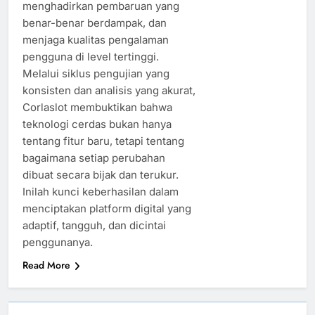
menghadirkan pembaruan yang
benar-benar berdampak, dan
menjaga kualitas pengalaman
pengguna di level tertinggi.
Melalui siklus pengujian yang
konsisten dan analisis yang akurat,
Corlaslot membuktikan bahwa
teknologi cerdas bukan hanya
tentang fitur baru, tetapi tentang
bagaimana setiap perubahan
dibuat secara bijak dan terukur.
Inilah kunci keberhasilan dalam
menciptakan platform digital yang
adaptif, tangguh, dan dicintai
penggunanya.
Read More