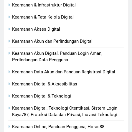
Keamanan & Infrastruktur Digital
Keamanan & Tata Kelola Digital
Keamanan Akses Digital
Keamanan Akun dan Perlindungan Digital
Keamanan Akun Digital, Panduan Login Aman,
Perlindungan Data Pengguna
Keamanan Data Akun dan Panduan Registrasi Digital
Keamanan Digital & Aksesibilitas
Keamanan Digital & Teknologi
Keamanan Digital, Teknologi Otentikasi, Sistem Login
Kaya787, Proteksi Data dan Privasi, Inovasi Teknologi
Keamanan Online, Panduan Pengguna, Horas88