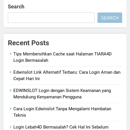
Search
SEARCH
Recent Posts
Tips Membersihkan Cache saat Halaman TIARA4D
Login Bermasalah
Edwinslot Link Alternatif Terbaru: Cara Login Aman dan
Cepat Hari Ini
EDWINSLOT Login dengan Sistem Keamanan yang
Mendukung Kenyamanan Pengguna
Cara Login Edwinslot Tanpa Mengalami Hambatan
Teknis
Login Lebah4D Bermasalah? Cek Hal Ini Sebelum