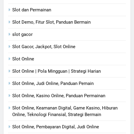
Slot dan Permainan
Slot Demo, Fitur Slot, Panduan Bermain
slot gacor
Slot Gacor, Jackpot, Slot Online
Slot Online
Slot Online | Pola Mingguan | Strategi Harian
Slot Online, Judi Online, Panduan Pemain
Slot Online, Kasino Online, Panduan Permainan
Slot Online, Keamanan Digital, Game Kasino, Hiburan
Online, Teknologi Finansial, Strategi Bermain
Slot Online, Pembayaran Digital, Judi Online