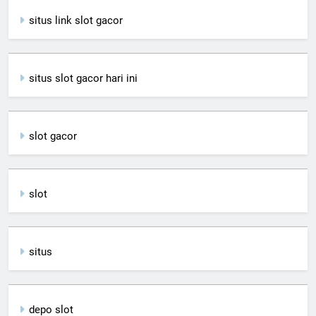
situs link slot gacor
situs slot gacor hari ini
slot gacor
slot
situs
depo slot