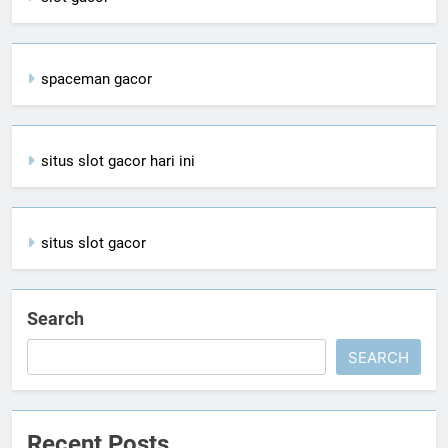
spaceman gacor
situs slot gacor hari ini
situs slot gacor
Search
SEARCH
Recent Posts