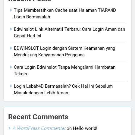
Tips Membersihkan Cache saat Halaman TIARA4D
Login Bermasalah
Edwinslot Link Alternatif Terbaru: Cara Login Aman dan
Cepat Hari Ini
EDWINSLOT Login dengan Sistem Keamanan yang
Mendukung Kenyamanan Pengguna
Cara Login Edwinslot Tanpa Mengalami Hambatan
Teknis
Login Lebah4D Bermasalah? Cek Hal Ini Sebelum
Masuk dengan Lebih Aman
Recent Comments
A WordPress Commenter
on
Hello world!