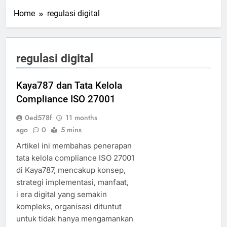
Home
regulasi digital
regulasi digital
Kaya787 dan Tata Kelola
Compliance ISO 27001
0ed578f
11 months
ago
0
5 mins
Artikel ini membahas penerapan
tata kelola compliance ISO 27001
di Kaya787, mencakup konsep,
strategi implementasi, manfaat,
i era digital yang semakin
kompleks, organisasi dituntut
untuk tidak hanya mengamankan