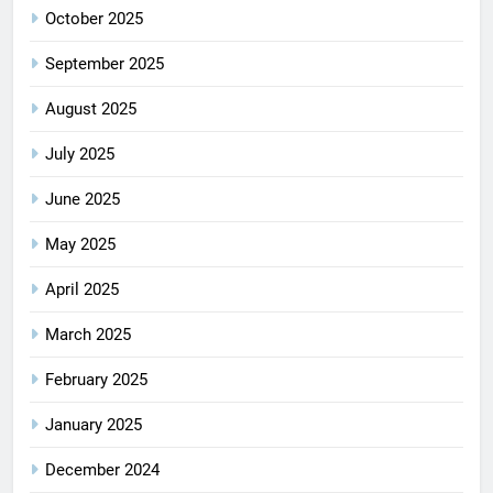
October 2025
September 2025
August 2025
July 2025
June 2025
May 2025
April 2025
March 2025
February 2025
January 2025
December 2024