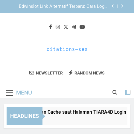
Skip
EDWINSLOT Login dengan Sistem Keamanan
to
yang Mendukung Kenyamanan Pengguna
content
Cara Login Edwinslot Tanpa Mengalami
Hambatan Teknis
Tips Membersihkan Cache saat Halaman
TIARA4D Login Bermasalah
Edwinslot Link Alternatif Terbaru: Cara Login
Aman dan Cepat Hari Ini
EDWINSLOT Login dengan Sistem Keamanan
yang Mendukung Kenyamanan Pengguna
Citations SES
Temukan Kutipan Dan Referensi Yang
Cara Login Edwinslot Tanpa Mengalami
NEWSLETTER
RANDOM NEWS
Hambatan Teknis
Relevan Untuk Studi SES Di Citations SES.
MENU
ps Membersihkan Cache saat Halaman TIARA4D Login Berma
HEADLINES
Weeks Ago