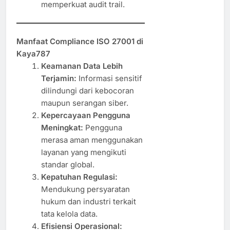
memperkuat audit trail.
Manfaat Compliance ISO 27001 di
Kaya787
Keamanan Data Lebih
Terjamin:
Informasi sensitif
dilindungi dari kebocoran
maupun serangan siber.
Kepercayaan Pengguna
Meningkat:
Pengguna
merasa aman menggunakan
layanan yang mengikuti
standar global.
Kepatuhan Regulasi:
Mendukung persyaratan
hukum dan industri terkait
tata kelola data.
Efisiensi Operasional: