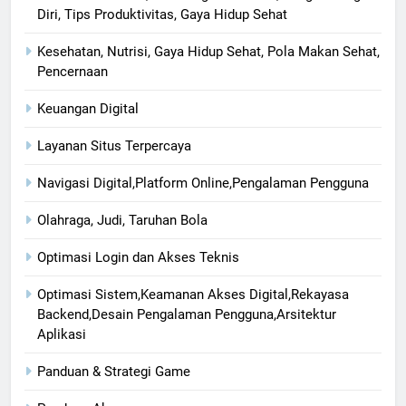
Diri, Tips Produktivitas, Gaya Hidup Sehat
Kesehatan, Nutrisi, Gaya Hidup Sehat, Pola Makan Sehat,
Pencernaan
Keuangan Digital
Layanan Situs Terpercaya
Navigasi Digital,Platform Online,Pengalaman Pengguna
Olahraga, Judi, Taruhan Bola
Optimasi Login dan Akses Teknis
Optimasi Sistem,Keamanan Akses Digital,Rekayasa
Backend,Desain Pengalaman Pengguna,Arsitektur
Aplikasi
Panduan & Strategi Game