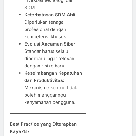
investasi teknologi dan
SDM.
Keterbatasan SDM Ahli:
Diperlukan tenaga
profesional dengan
kompetensi khusus.
Evolusi Ancaman Siber:
Standar harus selalu
diperbarui agar relevan
dengan risiko baru.
Keseimbangan Kepatuhan
dan Produktivitas:
Mekanisme kontrol tidak
boleh mengganggu
kenyamanan pengguna.
Best Practice yang Diterapkan
Kaya787