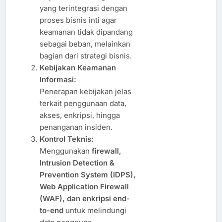
yang terintegrasi dengan
proses bisnis inti agar
keamanan tidak dipandang
sebagai beban, melainkan
bagian dari strategi bisnis.
Kebijakan Keamanan
Informasi:
Penerapan kebijakan jelas
terkait penggunaan data,
akses, enkripsi, hingga
penanganan insiden.
Kontrol Teknis:
Menggunakan
firewall,
Intrusion Detection &
Prevention System (IDPS),
Web Application Firewall
(WAF), dan enkripsi end-
to-end
untuk melindungi