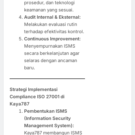
prosedur, dan teknologi
keamanan yang sesuai.
Audit Internal & Eksternal:
Melakukan evaluasi rutin
terhadap efektivitas kontrol.
Continuous Improvement:
Menyempurnakan ISMS
secara berkelanjutan agar
selaras dengan ancaman
baru.
Strategi Implementasi
Compliance ISO 27001 di
Kaya787
Pembentukan ISMS
(Information Security
Management System):
Kaya787 membangun ISMS