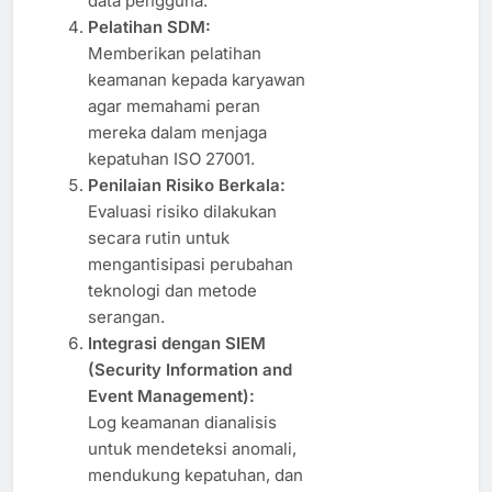
data pengguna.
Pelatihan SDM:
Memberikan pelatihan
keamanan kepada karyawan
agar memahami peran
mereka dalam menjaga
kepatuhan ISO 27001.
Penilaian Risiko Berkala:
Evaluasi risiko dilakukan
secara rutin untuk
mengantisipasi perubahan
teknologi dan metode
serangan.
Integrasi dengan SIEM
(Security Information and
Event Management):
Log keamanan dianalisis
untuk mendeteksi anomali,
mendukung kepatuhan, dan