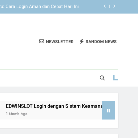
aru: Cara Login Aman dan Cepat Hari Ini
ang Mendukung Kenyamanan Pengguna
lot Tanpa Mengalami Hambatan Teknis
NEWSLETTER
RANDOM NEWS
t Halaman TIARA4D Login Bermasalah
aru: Cara Login Aman dan Cepat Hari Ini
ns SES.
ang Mendukung Kenyamanan Pengguna
lot Tanpa Mengalami Hambatan Teknis
T Login dengan Sistem Keamanan yang Mendukung Kenyam