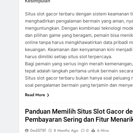
Kesimpulan
Situs slot gacor terbaru dengan sistem keamanan ti
menghadirkan pengalaman bermain yang aman, ny
menguntungkan. Dengan kombinasi teknologi mode
dan pilihan game yang beragam, pemain bisa menik
online tanpa harus mengkhawatirkan data pribadi 
keuangan. Keamanan dan kenyamanan kini menjadi
harus dimiliki setiap situs slot terpercaya.
Bagi pemain yang serius ingin meraih kemenangan,
tepat adalah langkah pertama untuk bermain secar
Situs slot gacor terbaru bukan hanya soal peluang 
soal pengalaman bermain yang terjamin dan meny
Read More
Panduan Memilih Situs Slot Gacor d
Pembayaran Sering dan Fitur Menari
0ed578f
8 Months Ago
0
6 Mins