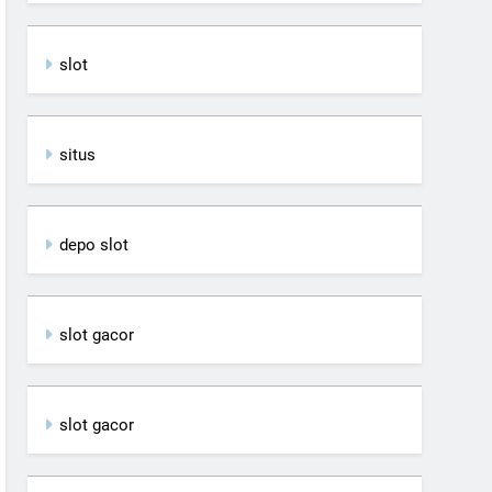
slot
situs
depo slot
slot gacor
slot gacor