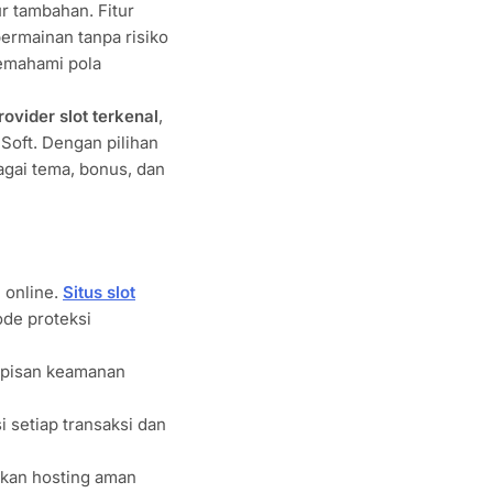
ur tambahan. Fitur
rmainan tanpa risiko
memahami pola
ovider slot terkenal
,
Soft. Dengan pilihan
gai tema, bonus, dan
 online.
Situs slot
de proteksi
pisan keamanan
setiap transaksi dan
an hosting aman