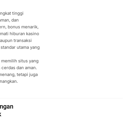
ngkat tinggi
aman, dan
rn, bonus menarik,
mati hiburan kasino
maupun transaksi
 standar utama yang
 memilih situs yang
a cerdas dan aman.
menang, tetapi juga
enangkan.
engan
k