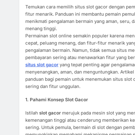
Temukan cara memilih situs slot gacor dengan pem
fitur menarik. Panduan ini membantu pemain pemu
menikmati pengalaman bermain yang aman, seru, d
menang tinggi.
Permainan slot online semakin populer karena me
cepat, peluang menang, dan fitur-fitur menarik ya
pengalaman bermain. Namun, tidak semua situs m
pembayaran sering atau menawarkan fitur yang ber
situs slot gacor
yang tepat penting agar pengalama
menyenangkan, aman, dan menguntungkan. Artikel
panduan bagi pemain untuk menemukan situs slot
sering dan fitur unggulan.
1. Pahami Konsep Slot Gacor
Istilah
slot gacor
merujuk pada mesin slot yang memi
kemenangan tinggi atau cenderung memberikan k
sering. Untuk pemula, bermain di slot dengan pem
memungkinkan memahami mekanisme permainan s