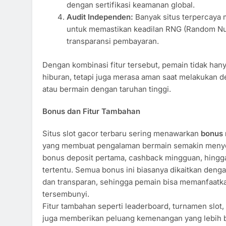
dengan sertifikasi keamanan global.
Audit Independen:
Banyak situs terpercaya m
untuk memastikan keadilan RNG (Random N
transparansi pembayaran.
Dengan kombinasi fitur tersebut, pemain tidak han
hiburan, tetapi juga merasa aman saat melakukan de
atau bermain dengan taruhan tinggi.
Bonus dan Fitur Tambahan
Situs slot gacor terbaru sering menawarkan
bonus 
yang membuat pengalaman bermain semakin menye
bonus deposit pertama, cashback mingguan, hingga 
tertentu. Semua bonus ini biasanya dikaitkan denga
dan transparan, sehingga pemain bisa memanfaatka
tersembunyi.
Fitur tambahan seperti leaderboard, turnamen slot,
juga memberikan peluang kemenangan yang lebih b