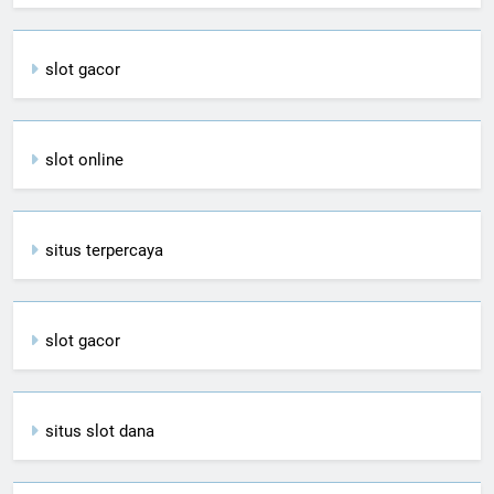
slot gacor
slot online
situs terpercaya
slot gacor
situs slot dana