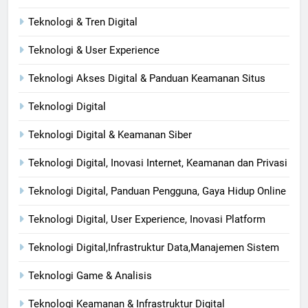
Teknologi & Tren Digital
Teknologi & User Experience
Teknologi Akses Digital & Panduan Keamanan Situs
Teknologi Digital
Teknologi Digital & Keamanan Siber
Teknologi Digital, Inovasi Internet, Keamanan dan Privasi
Teknologi Digital, Panduan Pengguna, Gaya Hidup Online
Teknologi Digital, User Experience, Inovasi Platform
Teknologi Digital,Infrastruktur Data,Manajemen Sistem
Teknologi Game & Analisis
Teknologi Keamanan & Infrastruktur Digital