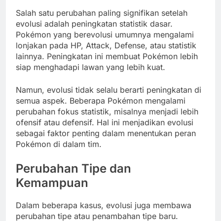
Salah satu perubahan paling signifikan setelah
evolusi adalah peningkatan statistik dasar.
Pokémon yang berevolusi umumnya mengalami
lonjakan pada HP, Attack, Defense, atau statistik
lainnya. Peningkatan ini membuat Pokémon lebih
siap menghadapi lawan yang lebih kuat.
Namun, evolusi tidak selalu berarti peningkatan di
semua aspek. Beberapa Pokémon mengalami
perubahan fokus statistik, misalnya menjadi lebih
ofensif atau defensif. Hal ini menjadikan evolusi
sebagai faktor penting dalam menentukan peran
Pokémon di dalam tim.
Perubahan Tipe dan
Kemampuan
Dalam beberapa kasus, evolusi juga membawa
perubahan tipe atau penambahan tipe baru.