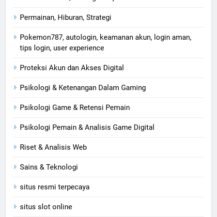
Permainan, Hiburan, Strategi
Pokemon787, autologin, keamanan akun, login aman,
tips login, user experience
Proteksi Akun dan Akses Digital
Psikologi & Ketenangan Dalam Gaming
Psikologi Game & Retensi Pemain
Psikologi Pemain & Analisis Game Digital
Riset & Analisis Web
Sains & Teknologi
situs resmi terpecaya
situs slot online