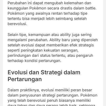
Perubahan ini dapat mengubah kelemahan dan
keunggulan Pokémon secara drastis dalam battle.
Pokémon yang awalnya rentan terhadap tipe
tertentu bisa menjadi lebih seimbang setelah
berevolusi.
Selain tipe, kemampuan atau ability juga sering
mengalami perubahan. Ability baru yang diperoleh
setelah evolusi dapat memberikan efek strategis
seperti peningkatan kekuatan serangan,
perlindungan dari status tertentu, atau pengaruh
terhadap kondisi pertarungan.
Evolusi dan Strategi dalam
Pertarungan
Dalam praktiknya, evolusi memiliki peran besar
dalam penyusunan strategi pertarungan. Pokémon
yang telah berevolusi penuh biasanya memiliki
daya tahan dan daya serang lebih baik, sehingga