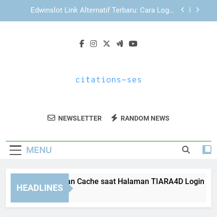
Skip
EDWINSLOT Login dengan Sistem Keamanan
to
yang Mendukung Kenyamanan Pengguna
content
Cara Login Edwinslot Tanpa Mengalami
Hambatan Teknis
Tips Membersihkan Cache saat Halaman
TIARA4D Login Bermasalah
Edwinslot Link Alternatif Terbaru: Cara Login
Aman dan Cepat Hari Ini
EDWINSLOT Login dengan Sistem Keamanan
yang Mendukung Kenyamanan Pengguna
Citations SES
Temukan Kutipan Dan Referensi Yang
Cara Login Edwinslot Tanpa Mengalami
NEWSLETTER
RANDOM NEWS
Hambatan Teknis
Relevan Untuk Studi SES Di Citations SES.
MENU
ps Membersihkan Cache saat Halaman TIARA4D Login Berma
HEADLINES
Weeks Ago