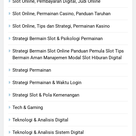
Slot Online, Pembayaran Digital, Judi Online
Slot Online, Permainan Casino, Panduan Taruhan
Slot Online, Tips dan Strategi, Permainan Kasino
Strategi Bermain Slot & Psikologi Permainan
Strategi Bermain Slot Online Panduan Pemula Slot Tips
Bermain Aman Manajemen Modal Slot Hiburan Digital
Strategi Permainan
Strategi Permainan & Waktu Login
Strategi Slot & Pola Kemenangan
Tech & Gaming
Teknologi & Analisis Digital
Teknologi & Analisis Sistem Digital