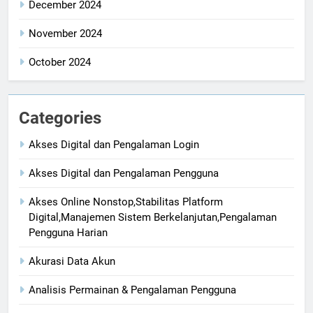
December 2024
November 2024
October 2024
Categories
Akses Digital dan Pengalaman Login
Akses Digital dan Pengalaman Pengguna
Akses Online Nonstop,Stabilitas Platform
Digital,Manajemen Sistem Berkelanjutan,Pengalaman
Pengguna Harian
Akurasi Data Akun
Analisis Permainan & Pengalaman Pengguna