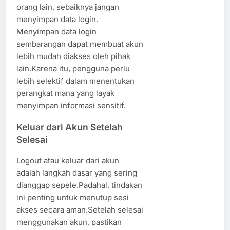
orang lain, sebaiknya jangan
menyimpan data login.
Menyimpan data login
sembarangan dapat membuat akun
lebih mudah diakses oleh pihak
lain.Karena itu, pengguna perlu
lebih selektif dalam menentukan
perangkat mana yang layak
menyimpan informasi sensitif.
Keluar dari Akun Setelah
Selesai
Logout atau keluar dari akun
adalah langkah dasar yang sering
dianggap sepele.Padahal, tindakan
ini penting untuk menutup sesi
akses secara aman.Setelah selesai
menggunakan akun, pastikan