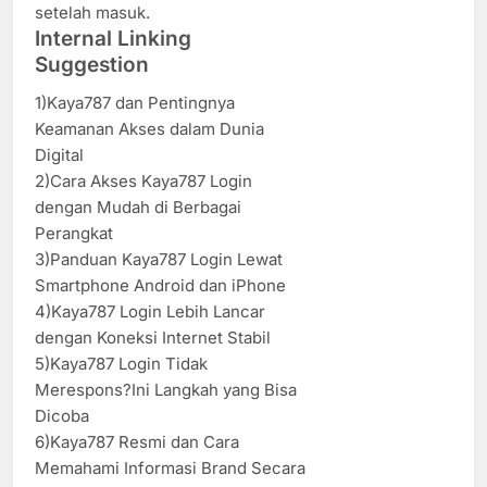
setelah masuk.
Internal Linking
Suggestion
1)Kaya787 dan Pentingnya
Keamanan Akses dalam Dunia
Digital
2)Cara Akses Kaya787 Login
dengan Mudah di Berbagai
Perangkat
3)Panduan Kaya787 Login Lewat
Smartphone Android dan iPhone
4)Kaya787 Login Lebih Lancar
dengan Koneksi Internet Stabil
5)Kaya787 Login Tidak
Merespons?Ini Langkah yang Bisa
Dicoba
6)Kaya787 Resmi dan Cara
Memahami Informasi Brand Secara