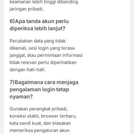
keamanan lebih tinggi dibanding
jaringan pribadi.
6)Apa tanda akun perlu
diperiksa lebih lanjut?
Perubahan data yang tidak
dikenali, sesi login yang terasa
janggal, atau permintaan informasi
tidak relevan perlu diperhatikan
dengan hati-hati.
7)Bagaimana cara menjaga
pengalaman login tetap
nyaman?
Gunakan perangkat pribadi,
koneksi stabil, browser terbaru,
kata sandi kuat, dan biasakan
memeriksa pengaturan akun