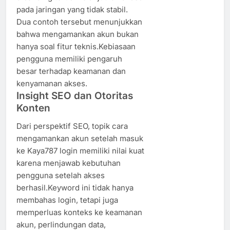
pada jaringan yang tidak stabil.
Dua contoh tersebut menunjukkan
bahwa mengamankan akun bukan
hanya soal fitur teknis.Kebiasaan
pengguna memiliki pengaruh
besar terhadap keamanan dan
kenyamanan akses.
Insight SEO dan Otoritas
Konten
Dari perspektif SEO, topik cara
mengamankan akun setelah masuk
ke Kaya787 login memiliki nilai kuat
karena menjawab kebutuhan
pengguna setelah akses
berhasil.Keyword ini tidak hanya
membahas login, tetapi juga
memperluas konteks ke keamanan
akun, perlindungan data,