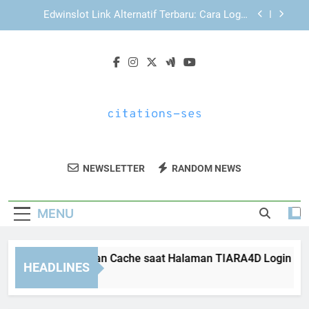
Skip
EDWINSLOT Login dengan Sistem Keamanan
to
yang Mendukung Kenyamanan Pengguna
content
Cara Login Edwinslot Tanpa Mengalami
Hambatan Teknis
Tips Membersihkan Cache saat Halaman
TIARA4D Login Bermasalah
Edwinslot Link Alternatif Terbaru: Cara Login
Aman dan Cepat Hari Ini
EDWINSLOT Login dengan Sistem Keamanan
yang Mendukung Kenyamanan Pengguna
Citations SES
Temukan Kutipan Dan Referensi Yang
Cara Login Edwinslot Tanpa Mengalami
NEWSLETTER
RANDOM NEWS
Hambatan Teknis
Relevan Untuk Studi SES Di Citations SES.
MENU
ps Membersihkan Cache saat Halaman TIARA4D Login Berma
HEADLINES
Month Ago