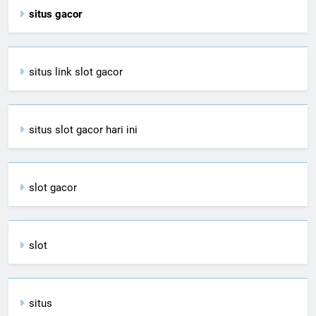
situs gacor
situs link slot gacor
situs slot gacor hari ini
slot gacor
slot
situs