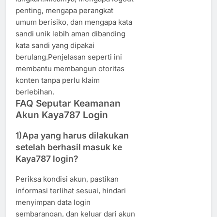
penting, mengapa perangkat
umum berisiko, dan mengapa kata
sandi unik lebih aman dibanding
kata sandi yang dipakai
berulang.Penjelasan seperti ini
membantu membangun otoritas
konten tanpa perlu klaim
berlebihan.
FAQ Seputar Keamanan
Akun Kaya787 Login
1)Apa yang harus dilakukan
setelah berhasil masuk ke
Kaya787 login?
Periksa kondisi akun, pastikan
informasi terlihat sesuai, hindari
menyimpan data login
sembarangan, dan keluar dari akun