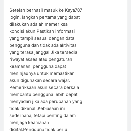
Setelah berhasil masuk ke Kaya787
login, langkah pertama yang dapat
dilakukan adalah memeriksa
kondisi akun.Pastikan informasi
yang tampil sesuai dengan data
pengguna dan tidak ada aktivitas
yang terasa janggal.Jika tersedia
riwayat akses atau pengaturan
keamanan, pengguna dapat
meninjaunya untuk memastikan
akun digunakan secara wajar.
Pemeriksaan akun secara berkala
membantu pengguna lebih cepat
menyadari jika ada perubahan yang
tidak dikenali.Kebiasaan ini
sederhana, tetapi penting dalam
menjaga keamanan
digital.Pengguna tidak perlu