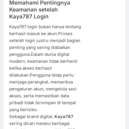
Memahami Pentingnya
Keamanan setelah
Kaya787 Login
Kaya787 login bukan hanya tentang
berhasil masuk ke akun.Proses
setelah login justru menjadi bagian
penting yang sering diabaikan
pengguna.Dalam dunia digital
modern, keamanan tidak berhenti
ketika akses berhasil
dilakukan.Pengguna tetap perlu
menjaga perangkat, memeriksa
pengaturan akun, mengelola sesi
akses, serta memastikan data
pribadi tidak tersimpan di tempat
yang berisiko.
Sebagai brand digital,
Kaya787
sering dicari melalui berbagai