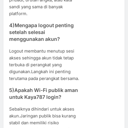
sandi yang sama di banyak
platform.
4)Mengapa logout penting
setelah selesai
menggunakan akun?
Logout membantu menutup sesi
akses sehingga akun tidak tetap
terbuka di perangkat yang
digunakan.Langkah ini penting
terutama pada perangkat bersama.
5)Apakah Wi-Fi publik aman
untuk Kaya787 login?
Sebaiknya dihindari untuk akses
akun.Jaringan publik bisa kurang
stabil dan memiliki risiko