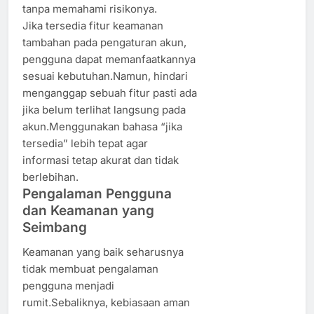
tanpa memahami risikonya.
Jika tersedia fitur keamanan
tambahan pada pengaturan akun,
pengguna dapat memanfaatkannya
sesuai kebutuhan.Namun, hindari
menganggap sebuah fitur pasti ada
jika belum terlihat langsung pada
akun.Menggunakan bahasa “jika
tersedia” lebih tepat agar
informasi tetap akurat dan tidak
berlebihan.
Pengalaman Pengguna
dan Keamanan yang
Seimbang
Keamanan yang baik seharusnya
tidak membuat pengalaman
pengguna menjadi
rumit.Sebaliknya, kebiasaan aman