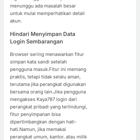
menunggu ada masalah besar
untuk mulai memperhatikan detail
akun.
Hindari Menyimpan Data
Login Sembarangan
Browser sering menawarkan fitur
simpan kata sandi setelah
pengguna masuk.Fitur ini memang
praktis, tetapi tidak selalu aman,
terutama jika perangkat digunakan
bersama orang lain.Jika pengguna
mengakses Kaya787 login dari
perangkat pribadi yang terlindungi,
fitur penyimpanan bisa
dipertimbangkan dengan hati-
hati.Namun, jika memakai
perangkat umum, kantor, atau milik