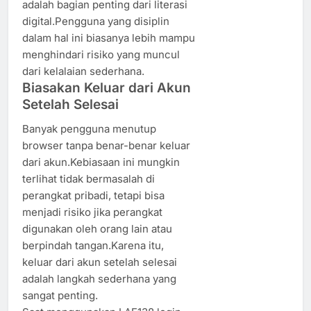
adalah bagian penting dari literasi
digital.Pengguna yang disiplin
dalam hal ini biasanya lebih mampu
menghindari risiko yang muncul
dari kelalaian sederhana.
Biasakan Keluar dari Akun
Setelah Selesai
Banyak pengguna menutup
browser tanpa benar-benar keluar
dari akun.Kebiasaan ini mungkin
terlihat tidak bermasalah di
perangkat pribadi, tetapi bisa
menjadi risiko jika perangkat
digunakan oleh orang lain atau
berpindah tangan.Karena itu,
keluar dari akun setelah selesai
adalah langkah sederhana yang
sangat penting.