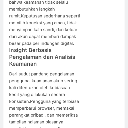
bahwa keamanan tidak selalu
membutuhkan langkah
rumit.Keputusan sederhana seperti
memilih koneksi yang aman, tidak
menyimpan kata sandi, dan keluar
dari akun dapat memberi dampak
besar pada perlindungan digital.
Insight Berbasis
Pengalaman dan Analisis
Keamanan
Dari sudut pandang pengalaman
pengguna, keamanan akun sering
kali ditentukan oleh kebiasaan
kecil yang dilakukan secara
konsisten.Pengguna yang terbiasa
memperbarui browser, memakai
perangkat pribadi, dan memeriksa
tampilan halaman biasanya