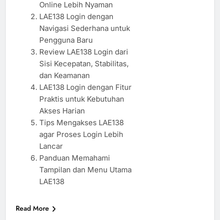
Online Lebih Nyaman
LAE138 Login dengan
Navigasi Sederhana untuk
Pengguna Baru
Review LAE138 Login dari
Sisi Kecepatan, Stabilitas,
dan Keamanan
LAE138 Login dengan Fitur
Praktis untuk Kebutuhan
Akses Harian
Tips Mengakses LAE138
agar Proses Login Lebih
Lancar
Panduan Memahami
Tampilan dan Menu Utama
LAE138
Read More