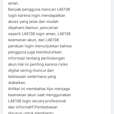
aman.
Banyak pengguna mencari LAE138
login karena ingin mendapatkan
akses yang jelas dan mudah
dipahami.Namun, pencarian
seperti LAE138 login aman, LAE138
keamanan akun, dan LAE138
panduan login menunjukkan bahwa
pengguna juga membutuhkan
informasi tentang perlindungan
akun.Hal ini penting karena risiko
digital sering muncul dari
kebiasaan sederhana yang
diabaikan.
Artikel ini membahas tips menjaga
keamanan akun saat menggunakan
LAE138 login secara profesional
dan informatif.Pembahasan
disusun untuk membantu