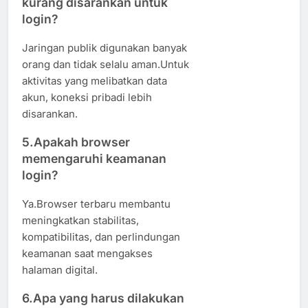
kurang disarankan untuk
login?
Jaringan publik digunakan banyak
orang dan tidak selalu aman.Untuk
aktivitas yang melibatkan data
akun, koneksi pribadi lebih
disarankan.
5.Apakah browser
memengaruhi keamanan
login?
Ya.Browser terbaru membantu
meningkatkan stabilitas,
kompatibilitas, dan perlindungan
keamanan saat mengakses
halaman digital.
6.Apa yang harus dilakukan