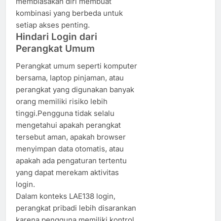
membiasakan diri membuat
kombinasi yang berbeda untuk
setiap akses penting.
Hindari Login dari
Perangkat Umum
Perangkat umum seperti komputer
bersama, laptop pinjaman, atau
perangkat yang digunakan banyak
orang memiliki risiko lebih
tinggi.Pengguna tidak selalu
mengetahui apakah perangkat
tersebut aman, apakah browser
menyimpan data otomatis, atau
apakah ada pengaturan tertentu
yang dapat merekam aktivitas
login.
Dalam konteks LAE138 login,
perangkat pribadi lebih disarankan
karena pengguna memiliki kontrol