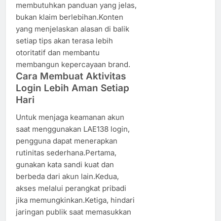
membutuhkan panduan yang jelas,
bukan klaim berlebihan.Konten
yang menjelaskan alasan di balik
setiap tips akan terasa lebih
otoritatif dan membantu
membangun kepercayaan brand.
Cara Membuat Aktivitas
Login Lebih Aman Setiap
Hari
Untuk menjaga keamanan akun
saat menggunakan LAE138 login,
pengguna dapat menerapkan
rutinitas sederhana.Pertama,
gunakan kata sandi kuat dan
berbeda dari akun lain.Kedua,
akses melalui perangkat pribadi
jika memungkinkan.Ketiga, hindari
jaringan publik saat memasukkan