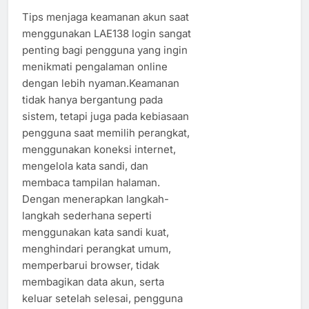
Tips menjaga keamanan akun saat
menggunakan LAE138 login sangat
penting bagi pengguna yang ingin
menikmati pengalaman online
dengan lebih nyaman.Keamanan
tidak hanya bergantung pada
sistem, tetapi juga pada kebiasaan
pengguna saat memilih perangkat,
menggunakan koneksi internet,
mengelola kata sandi, dan
membaca tampilan halaman.
Dengan menerapkan langkah-
langkah sederhana seperti
menggunakan kata sandi kuat,
menghindari perangkat umum,
memperbarui browser, tidak
membagikan data akun, serta
keluar setelah selesai, pengguna