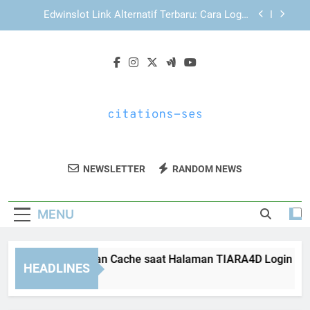
Skip
EDWINSLOT Login dengan Sistem Keamanan
to
yang Mendukung Kenyamanan Pengguna
content
Cara Login Edwinslot Tanpa Mengalami
Hambatan Teknis
Tips Membersihkan Cache saat Halaman
TIARA4D Login Bermasalah
Edwinslot Link Alternatif Terbaru: Cara Login
Aman dan Cepat Hari Ini
EDWINSLOT Login dengan Sistem Keamanan
yang Mendukung Kenyamanan Pengguna
Citations SES
Temukan Kutipan Dan Referensi Yang
Cara Login Edwinslot Tanpa Mengalami
NEWSLETTER
RANDOM NEWS
Hambatan Teknis
Relevan Untuk Studi SES Di Citations SES.
MENU
ps Membersihkan Cache saat Halaman TIARA4D Login Berma
HEADLINES
Month Ago