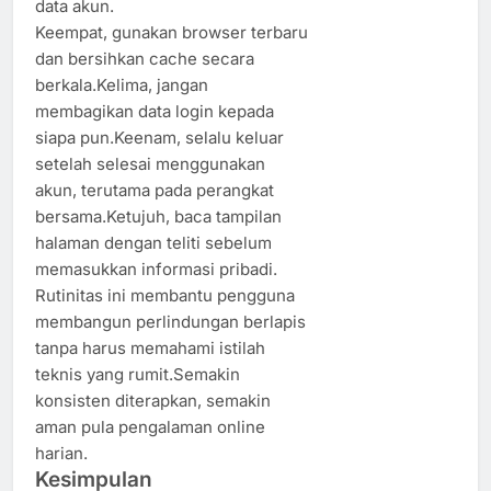
data akun.
Keempat, gunakan browser terbaru
dan bersihkan cache secara
berkala.Kelima, jangan
membagikan data login kepada
siapa pun.Keenam, selalu keluar
setelah selesai menggunakan
akun, terutama pada perangkat
bersama.Ketujuh, baca tampilan
halaman dengan teliti sebelum
memasukkan informasi pribadi.
Rutinitas ini membantu pengguna
membangun perlindungan berlapis
tanpa harus memahami istilah
teknis yang rumit.Semakin
konsisten diterapkan, semakin
aman pula pengalaman online
harian.
Kesimpulan