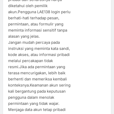
diketahui oleh pemilik
akun.Pengguna LAE138 login perlu
berhati-hati terhadap pesan,
permintaan, atau formulir yang
meminta informasi sensitif tanpa
alasan yang jelas.
Jangan mudah percaya pada
instruksi yang meminta kata sandi,
kode akses, atau informasi pribadi
melalui percakapan tidak
resmi.Jika ada permintaan yang
terasa mencurigakan, lebih baik
berhenti dan memeriksa kembali
konteksnya.Keamanan akun sering
kali bergantung pada keputusan
pengguna dalam menolak
permintaan yang tidak wajar.
Menjaga data akun tetap pribadi