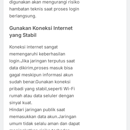
digunakan akan mengurangi risiko
hambatan teknis saat proses login
berlangsung.
Gunakan Koneksi Internet
yang Stabil
Koneksi internet sangat
memengaruhi keberhasilan
login.Jika jaringan terputus saat
data dikirim,proses masuk bisa
gagal meskipun informasi akun
sudah benar.Gunakan koneksi
pribadi yang stabil,seperti Wi-Fi
rumah atau data seluler dengan
sinyal kuat.
Hindari jaringan publik saat
memasukkan data akun.Jaringan
umum tidak selalu aman dan dapat