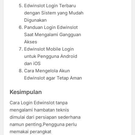
Edwinslot Login Terbaru
dengan Sistem yang Mudah
Digunakan
Panduan Login Edwinslot
Saat Mengalami Gangguan
Akses
Edwinslot Mobile Login
untuk Pengguna Android
dan iOS
Cara Mengelola Akun
Edwinslot agar Tetap Aman
Kesimpulan
Cara Login Edwinslot tanpa
mengalami hambatan teknis
dimulai dari persiapan sederhana
namun penting.Pengguna perlu
memakai perangkat