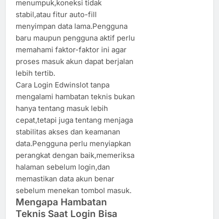
menumpuk,koneksi tidak
stabil,atau fitur auto-fill
menyimpan data lama.Pengguna
baru maupun pengguna aktif perlu
memahami faktor-faktor ini agar
proses masuk akun dapat berjalan
lebih tertib.
Cara Login Edwinslot tanpa
mengalami hambatan teknis bukan
hanya tentang masuk lebih
cepat,tetapi juga tentang menjaga
stabilitas akses dan keamanan
data.Pengguna perlu menyiapkan
perangkat dengan baik,memeriksa
halaman sebelum login,dan
memastikan data akun benar
sebelum menekan tombol masuk.
Mengapa Hambatan
Teknis Saat Login Bisa