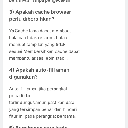
berkali-kali tanpa pengecekan.
3) Apakah cache browser
perlu dibersihkan?
Ya.Cache lama dapat membuat
halaman tidak responsif atau
memuat tampilan yang tidak
sesuai.Membersihkan cache dapat
membantu akses lebih stabil.
4) Apakah auto-fill aman
digunakan?
Auto-fill aman jika perangkat
pribadi dan
terlindungi.Namun,pastikan data
yang tersimpan benar dan hindari
fitur ini pada perangkat bersama.
5) Bagaimana cara login