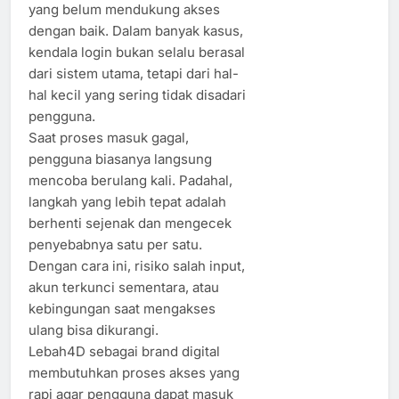
yang belum mendukung akses
dengan baik. Dalam banyak kasus,
kendala login bukan selalu berasal
dari sistem utama, tetapi dari hal-
hal kecil yang sering tidak disadari
pengguna.
Saat proses masuk gagal,
pengguna biasanya langsung
mencoba berulang kali. Padahal,
langkah yang lebih tepat adalah
berhenti sejenak dan mengecek
penyebabnya satu per satu.
Dengan cara ini, risiko salah input,
akun terkunci sementara, atau
kebingungan saat mengakses
ulang bisa dikurangi.
Lebah4D sebagai brand digital
membutuhkan proses akses yang
rapi agar pengguna dapat masuk