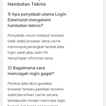
Hambatan Teknis
1) Apa penyebab utama Login
Edwinslot mengalami
hambatan teknis?
Penyebab umum meliputi koneksi
tidak stabil,browser lama,cache
menumpuk,perangkat lambat,data
login salah,atau auto-fill
menyimpan informasi lama.
2) Bagaimana cara
mencegah login gagal?
Periksa data akun,gunakan
browser terbaru,pastikan koneksi
stabil,bersihkan cache secara
berkala,dan hindari mencoba login