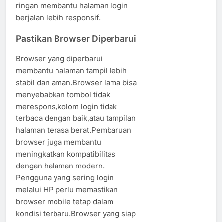
ringan membantu halaman login
berjalan lebih responsif.
Pastikan Browser Diperbarui
Browser yang diperbarui
membantu halaman tampil lebih
stabil dan aman.Browser lama bisa
menyebabkan tombol tidak
merespons,kolom login tidak
terbaca dengan baik,atau tampilan
halaman terasa berat.Pembaruan
browser juga membantu
meningkatkan kompatibilitas
dengan halaman modern.
Pengguna yang sering login
melalui HP perlu memastikan
browser mobile tetap dalam
kondisi terbaru.Browser yang siap