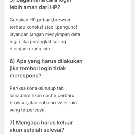
lebih aman dari HP?
Gunakan HP pribadi,browser
terbaru,koneksi stabil,pengunci
layar,dan jangan menyimpan data
login jika perangkat sering
dipinjam orang lain.
6) Apa yang harus dilakukan
jika tombol login tidak
merespons?
Periksa koneksi,tutup tab
lama,bersihkan cache,perbarui
browser,atau coba browser lain
yang terpercaya.
7) Mengapa harus keluar
akun setelah selesai?