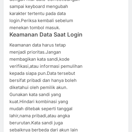
sampai keyboard mengubah
karakter tertentu pada data
login.Periksa kembali sebelum
menekan tombol masuk.
Keamanan Data Saat Login
Keamanan data harus tetap
menjadi prioritas.Jangan
membagikan kata sandi,kode
verifikasi,atau informasi pemulihan
kepada siapa pun.Data tersebut
bersifat pribadi dan hanya boleh
diketahui oleh pemilik akun.
Gunakan kata sandi yang
kuat.Hindari kombinasi yang
mudah ditebak seperti tanggal
lahir,nama pribadi,atau angka
berurutan.Kata sandi juga
sebaiknya berbeda dari akun lain