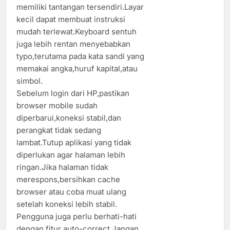
memiliki tantangan tersendiri.Layar
kecil dapat membuat instruksi
mudah terlewat.Keyboard sentuh
juga lebih rentan menyebabkan
typo,terutama pada kata sandi yang
memakai angka,huruf kapital,atau
simbol.
Sebelum login dari HP,pastikan
browser mobile sudah
diperbarui,koneksi stabil,dan
perangkat tidak sedang
lambat.Tutup aplikasi yang tidak
diperlukan agar halaman lebih
ringan.Jika halaman tidak
merespons,bersihkan cache
browser atau coba muat ulang
setelah koneksi lebih stabil.
Pengguna juga perlu berhati-hati
dengan fitur auto-correct.Jangan