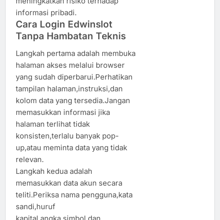
meningkatkan risiko terhadap
informasi pribadi.
Cara Login Edwinslot
Tanpa Hambatan Teknis
Langkah pertama adalah membuka
halaman akses melalui browser
yang sudah diperbarui.Perhatikan
tampilan halaman,instruksi,dan
kolom data yang tersedia.Jangan
memasukkan informasi jika
halaman terlihat tidak
konsisten,terlalu banyak pop-
up,atau meminta data yang tidak
relevan.
Langkah kedua adalah
memasukkan data akun secara
teliti.Periksa nama pengguna,kata
sandi,huruf
kapital,angka,simbol,dan