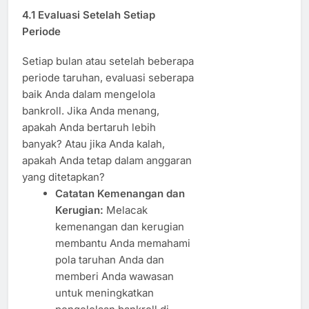
4.1
Evaluasi Setelah Setiap
Periode
Setiap bulan atau setelah beberapa
periode taruhan, evaluasi seberapa
baik Anda dalam mengelola
bankroll. Jika Anda menang,
apakah Anda bertaruh lebih
banyak? Atau jika Anda kalah,
apakah Anda tetap dalam anggaran
yang ditetapkan?
Catatan Kemenangan dan
Kerugian:
Melacak
kemenangan dan kerugian
membantu Anda memahami
pola taruhan Anda dan
memberi Anda wawasan
untuk meningkatkan