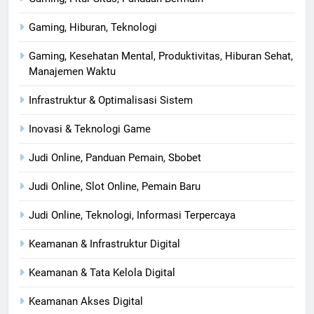
Gaming, Hiburan, Teknologi
Gaming, Kesehatan Mental, Produktivitas, Hiburan Sehat,
Manajemen Waktu
Infrastruktur & Optimalisasi Sistem
Inovasi & Teknologi Game
Judi Online, Panduan Pemain, Sbobet
Judi Online, Slot Online, Pemain Baru
Judi Online, Teknologi, Informasi Terpercaya
Keamanan & Infrastruktur Digital
Keamanan & Tata Kelola Digital
Keamanan Akses Digital