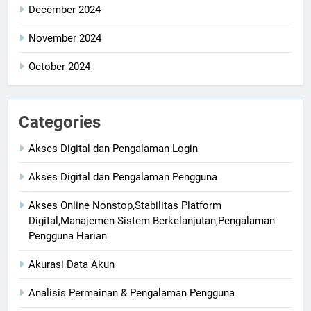
December 2024
November 2024
October 2024
Categories
Akses Digital dan Pengalaman Login
Akses Digital dan Pengalaman Pengguna
Akses Online Nonstop,Stabilitas Platform
Digital,Manajemen Sistem Berkelanjutan,Pengalaman
Pengguna Harian
Akurasi Data Akun
Analisis Permainan & Pengalaman Pengguna