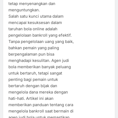
tetap menyenangkan dan
menguntungkan.
Salah satu kunci utama dalam
mencapai kesuksesan dalam
taruhan bola online adalah
pengelolaan bankroll yang efektif.
Tanpa pengelolaan uang yang baik,
bahkan pemain yang paling
berpengalaman pun bisa
menghadapi kesulitan. Agen judi
bola memberikan banyak peluang
untuk bertaruh, tetapi sangat
penting bagi pemain untuk
bertaruh dengan bijak dan
mengelola dana mereka dengan
hati-hati. Artikel ini akan
memberikan panduan tentang cara
mengelola bankroll saat bermain di
agen judi bola untuk memastikan