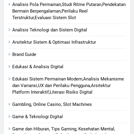
Analisis Pola Permainan,Studi Ritme Putaran,Pendekatan
Bermain Berpengalaman,Perilaku Reel
Terstruktur,Evaluasi Sistem Slot
Analisis Teknologi dan Sistem Digital
Arsitektur Sistem & Optimasi Infrastruktur
Brand Guide
Edukasi & Analisis Digital
Edukasi Sistem Permainan Modern,Analisis Mekanisme
dan Variansi,UX dan Perilaku Pengguna,Arsitektur
Platform Interaktif,Literasi Risiko Digital
Gambling, Online Casino, Slot Machines
Game & Teknologi Digital
Game dan Hiburan, Tips Gaming, Kesehatan Mental,