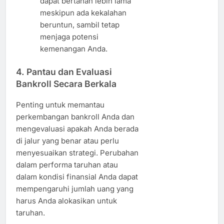
dapat bertahan lebih lama
meskipun ada kekalahan
beruntun, sambil tetap
menjaga potensi
kemenangan Anda.
4.
Pantau dan Evaluasi
Bankroll Secara Berkala
Penting untuk memantau
perkembangan bankroll Anda dan
mengevaluasi apakah Anda berada
di jalur yang benar atau perlu
menyesuaikan strategi. Perubahan
dalam performa taruhan atau
dalam kondisi finansial Anda dapat
mempengaruhi jumlah uang yang
harus Anda alokasikan untuk
taruhan.