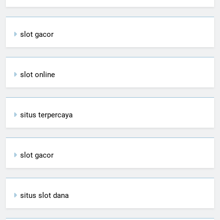
slot gacor
slot online
situs terpercaya
slot gacor
situs slot dana