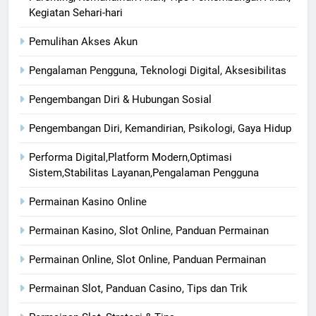
Kegiatan Sehari-hari
Pemulihan Akses Akun
Pengalaman Pengguna, Teknologi Digital, Aksesibilitas
Pengembangan Diri & Hubungan Sosial
Pengembangan Diri, Kemandirian, Psikologi, Gaya Hidup
Performa Digital,Platform Modern,Optimasi
Sistem,Stabilitas Layanan,Pengalaman Pengguna
Permainan Kasino Online
Permainan Kasino, Slot Online, Panduan Permainan
Permainan Online, Slot Online, Panduan Permainan
Permainan Slot, Panduan Casino, Tips dan Trik