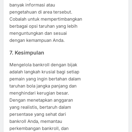
banyak informasi atau
pengetahuan di area tersebut.
Cobalah untuk mempertimbangkan
berbagai opsi taruhan yang lebih
menguntungkan dan sesuai
dengan kemampuan Anda.
7.
Kesimpulan
Mengelola bankroll dengan bijak
adalah langkah krusial bagi setiap
pemain yang ingin bertahan dalam
taruhan bola jangka panjang dan
menghindari kerugian besar.
Dengan menetapkan anggaran
yang realistis, bertaruh dalam
persentase yang sehat dari
bankroll Anda, memantau
perkembangan bankroll, dan