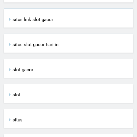
situs link slot gacor
situs slot gacor hari ini
slot gacor
slot
situs