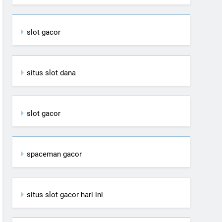
slot gacor
situs slot dana
slot gacor
spaceman gacor
situs slot gacor hari ini