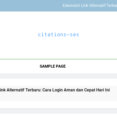
Edwinslot Link Alternatif Terb
EDWINSLOT Login dengan Sistem Keamanan y
Cara Login Edwins
Tips Membersihkan Cache saa
ations SES
Edwinslot Link Alternatif Terb
tipan Dan Referensi Yang Relevan Untuk Studi SES Di Citatio
EDWINSLOT Login dengan Sistem Keamanan y
SAMPLE PAGE
Cara Login Edwins
if Terbaru: Cara Login Aman dan Cepat Hari Ini
EDWINSLO
1 Month Ag