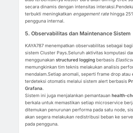
secara dinamis dengan intensitas interaksi.Pendeka
terbukti meningkatkan
engagement rate
hingga 25%
pengguna internal.
5. Observabilitas dan Maintenance Sistem
KAYA787 menempatkan observabilitas sebagai bagi
sistem Cluster Pays.Seluruh aktivitas komputasi da
menggunakan
structured logging
berbasis
Elastic
memungkinkan tim teknis melakukan analisis perf
mendalam.Setiap anomali, seperti frame drop atau 
terdeteksi otomatis melalui sistem alert berbasis
P
Grafana
.
Sistem ini juga menjalankan pemantauan
health-ch
berkala untuk memastikan setiap microservice berja
ditemukan penurunan performa pada satu node, sis
akan segera melakukan redistribusi beban ke serve
pada pengguna.