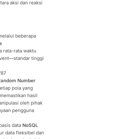
tara aksi dan reaksi
melalui beberapa
a
 rata-rata waktu
event—standar tinggi
787
(Random Number
etiap pola yang
memastikan hasil
nipulasi oleh pihak
ayaan pengguna
basis data
NoSQL
r data fleksibel dan