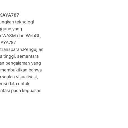
i KAYA787
ungkan teknologi
ngguna yang
aan WASM dan WebGL,
 KAYA787
n transparan.Pengujian
a tinggi, sementara
kan pengalaman yang
membuktikan bahwa
soalan visualisasi,
ensi data untuk
entasi pada kepuasan