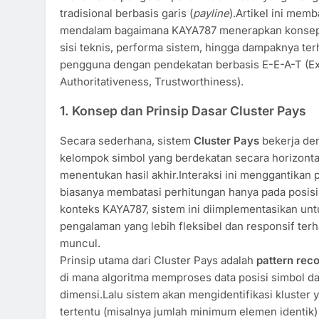
tradisional berbasis garis (
payline
).Artikel ini mem
mendalam bagaimana KAYA787 menerapkan konsep 
sisi teknis, performa sistem, hingga dampaknya t
pengguna dengan pendekatan berbasis E-E-A-T (Ex
Authoritativeness, Trustworthiness).
1. Konsep dan Prinsip Dasar Cluster Pays
Secara sederhana, sistem
Cluster Pays
bekerja de
kelompok simbol yang berdekatan secara horizontal
menentukan hasil akhir.Interaksi ini menggantikan p
biasanya membatasi perhitungan hanya pada posisi
konteks KAYA787, sistem ini diimplementasikan un
pengalaman yang lebih fleksibel dan responsif terh
muncul.
Prinsip utama dari Cluster Pays adalah
pattern reco
di mana algoritma memproses data posisi simbol d
dimensi.Lalu sistem akan mengidentifikasi kluster
tertentu (misalnya jumlah minimum elemen identik