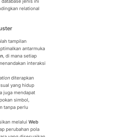
database jenis ini
dingkan relational
uster
alah tampilan
optimalkan antarmuka
gn
, di mana setiap
 menandakan interaksi
ation
diterapkan
sual yang hidup
na juga mendapat
mpokan simbol,
m tanpa perlu
sikan melalui
Web
iap perubahan pola
uara yang disesuaikan