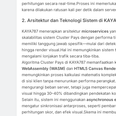
perhitungan secara real-time.Proses ini memerlukan
karena dilakukan ratusan kali per detik dalam serve
2. Arsitektur dan Teknologi Sistem di KAY
KAYA787 menerapkan arsitektur
microservices
yan
skalabilitas sistem Cluster Pays dengan performa t
memiliki tanggung jawab spesifik—mulai dari deteksi 
hingga render visual.Hal ini memungkinkan sistem 
mengalami lonjakan trafik secara tiba-tiba.
Algoritma Cluster Pays di KAYA787 memanfaatkan k
WebAssembly (WASM)
dan
HTML5 Canvas Rende
memungkinkan proses kalkulasi matematis komplek
di sisi klien tanpa menurunkan performa perangkat.H
mengurangi beban server, tetapi juga mempercepa
visual hingga 30–40% dibandingkan pendekatan ko
Selain itu, sistem ini menggunakan
asynchronous e
mengatur sinkronisasi antarproses, seperti pembar
perhitungan skor, dan efek visual.Skema ini memb