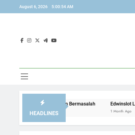
Skip
August 6, 2026
5:00:55 AM
to
content
Cit
Temukan Ku
man TIARA4D Login Bermasalah
Edwinslot Link Alternat
1 Month Ago
HEADLINES