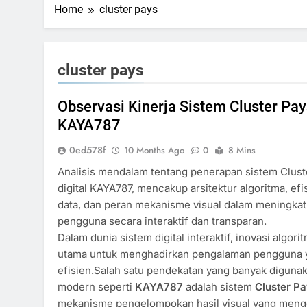
Home
cluster pays
cluster pays
Observasi Kinerja Sistem Cluster Pays
KAYA787
0ed578f
10 Months Ago
0
8 Mins
Analisis mendalam tentang penerapan sistem Cluste
digital KAYA787, mencakup arsitektur algoritma, ef
data, dan peran mekanisme visual dalam meningka
pengguna secara interaktif dan transparan.
Dalam dunia sistem digital interaktif, inovasi algori
utama untuk menghadirkan pengalaman pengguna 
efisien.Salah satu pendekatan yang banyak diguna
modern seperti
KAYA787
adalah sistem
Cluster P
mekanisme pengelompokan hasil visual yang meng