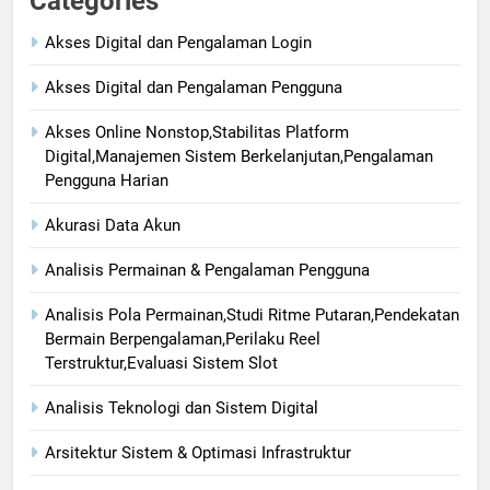
Categories
Akses Digital dan Pengalaman Login
Akses Digital dan Pengalaman Pengguna
Akses Online Nonstop,Stabilitas Platform
Digital,Manajemen Sistem Berkelanjutan,Pengalaman
Pengguna Harian
Akurasi Data Akun
Analisis Permainan & Pengalaman Pengguna
Analisis Pola Permainan,Studi Ritme Putaran,Pendekatan
Bermain Berpengalaman,Perilaku Reel
Terstruktur,Evaluasi Sistem Slot
Analisis Teknologi dan Sistem Digital
Arsitektur Sistem & Optimasi Infrastruktur