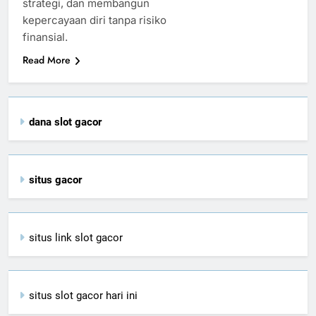
strategi, dan membangun
kepercayaan diri tanpa risiko
finansial.
Read More
dana slot gacor
situs gacor
situs link slot gacor
situs slot gacor hari ini