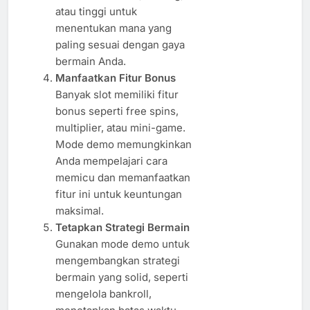
atau tinggi untuk
menentukan mana yang
paling sesuai dengan gaya
bermain Anda.
Manfaatkan Fitur Bonus
Banyak slot memiliki fitur
bonus seperti free spins,
multiplier, atau mini-game.
Mode demo memungkinkan
Anda mempelajari cara
memicu dan memanfaatkan
fitur ini untuk keuntungan
maksimal.
Tetapkan Strategi Bermain
Gunakan mode demo untuk
mengembangkan strategi
bermain yang solid, seperti
mengelola bankroll,