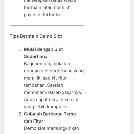
menetapkan batas waktu
bermain, atau memilih
paylines tertentu.
Tips Bermain Demo Slot
Mulai dengan Slot
Sederhana
Bagi pemula, mulailah
dengan slot sederhana yang
memiliki sedikit fitur
tambahan. Setelah
memahami dasar-dasarnya,
Anda dapat beralih ke slot
yang lebih kompleks.
Cobalah Berbagai Tema
dan Fitur
Demo slot memungkinkan