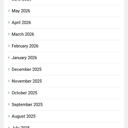
May 2026
April 2026
March 2026
February 2026
January 2026
December 2025
November 2025
October 2025
September 2025
August 2025
July 2025