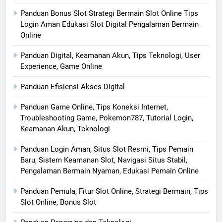
Panduan Bonus Slot Strategi Bermain Slot Online Tips
Login Aman Edukasi Slot Digital Pengalaman Bermain
Online
Panduan Digital, Keamanan Akun, Tips Teknologi, User
Experience, Game Online
Panduan Efisiensi Akses Digital
Panduan Game Online, Tips Koneksi Internet,
Troubleshooting Game, Pokemon787, Tutorial Login,
Keamanan Akun, Teknologi
Panduan Login Aman, Situs Slot Resmi, Tips Pemain
Baru, Sistem Keamanan Slot, Navigasi Situs Stabil,
Pengalaman Bermain Nyaman, Edukasi Pemain Online
Panduan Pemula, Fitur Slot Online, Strategi Bermain, Tips
Slot Online, Bonus Slot