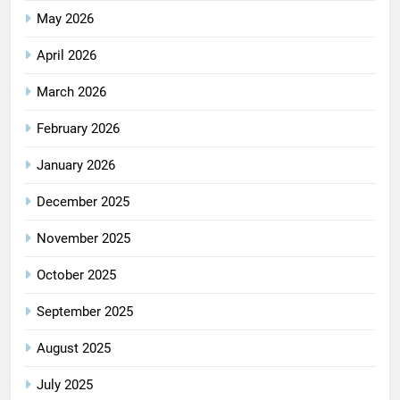
May 2026
April 2026
March 2026
February 2026
January 2026
December 2025
November 2025
October 2025
September 2025
August 2025
July 2025