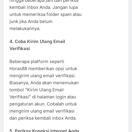
hingga beberapa jam dan periksa
kembali inbox Anda. Jangan lupa
untuk memeriksa folder spam atau
junk jika Anda belum
melakukannya.
4. Coba Kirim Ulang Email
Verifikasi
Beberapa platform seperti
Horas88 memberikan opsi untuk
mengirim ulang email verifikasi.
Biasanya, Anda akan menemukan
tombol “Kirim Ulang Email
Verifikasi” di halaman login atau
pengaturan akun. Cobalah untuk
mengirim ulang email verifikasi
dan periksa kembali inbox Anda.
5. Periksa Koneksi Internet Anda