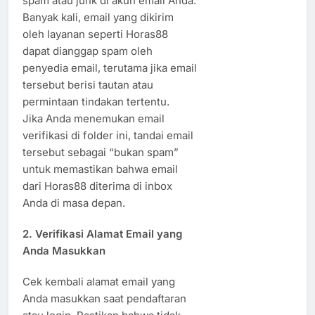
spam atau junk di akun email Anda.
Banyak kali, email yang dikirim
oleh layanan seperti Horas88
dapat dianggap spam oleh
penyedia email, terutama jika email
tersebut berisi tautan atau
permintaan tindakan tertentu.
Jika Anda menemukan email
verifikasi di folder ini, tandai email
tersebut sebagai “bukan spam”
untuk memastikan bahwa email
dari Horas88 diterima di inbox
Anda di masa depan.
2. Verifikasi Alamat Email yang
Anda Masukkan
Cek kembali alamat email yang
Anda masukkan saat pendaftaran