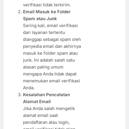
verifikasi tidak terkirim.
Email Masuk ke Folder
Spam atau Junk
Sering kali, email verifikasi
dari layanan tertentu
dianggap sebagai spam oleh
penyedia email dan akhirnya
masuk ke folder spam atau
junk. Ini adalah salah satu
alasan paling umum
mengapa Anda tidak dapat
menemukan email verifikasi
Anda.
Kesalahan Pencatatan
Alamat Email
Jika Anda salah mengetik
alamat email saat
pendaftaran atau login,