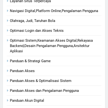
Layanan Situs Terpercaya
Navigasi Digital,Platform Online,Pengalaman Pengguna
Olahraga, Judi, Taruhan Bola
Optimasi Login dan Akses Teknis
Optimasi Sistem,Keamanan Akses Digital,Rekayasa
Backend,Desain Pengalaman Pengguna,Arsitektur
Aplikasi
Panduan & Strategi Game
Panduan Akses
Panduan Akses & Optimalisasi Sistem
Panduan Akses dan Pengalaman Pengguna
Panduan Akun Digital