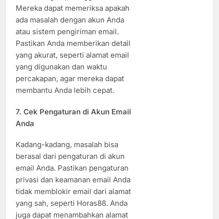
Mereka dapat memeriksa apakah
ada masalah dengan akun Anda
atau sistem pengiriman email.
Pastikan Anda memberikan detail
yang akurat, seperti alamat email
yang digunakan dan waktu
percakapan, agar mereka dapat
membantu Anda lebih cepat.
7. Cek Pengaturan di Akun Email
Anda
Kadang-kadang, masalah bisa
berasal dari pengaturan di akun
email Anda. Pastikan pengaturan
privasi dan keamanan email Anda
tidak memblokir email dari alamat
yang sah, seperti Horas88. Anda
juga dapat menambahkan alamat