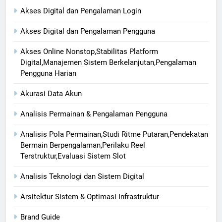
Akses Digital dan Pengalaman Login
Akses Digital dan Pengalaman Pengguna
Akses Online Nonstop,Stabilitas Platform
Digital,Manajemen Sistem Berkelanjutan,Pengalaman
Pengguna Harian
Akurasi Data Akun
Analisis Permainan & Pengalaman Pengguna
Analisis Pola Permainan,Studi Ritme Putaran,Pendekatan
Bermain Berpengalaman,Perilaku Reel
Terstruktur,Evaluasi Sistem Slot
Analisis Teknologi dan Sistem Digital
Arsitektur Sistem & Optimasi Infrastruktur
Brand Guide