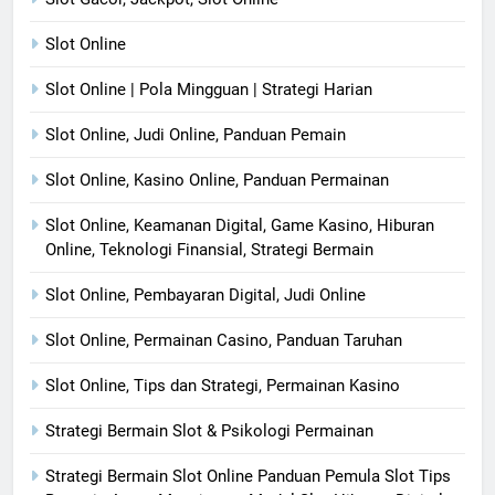
Slot Online
Slot Online | Pola Mingguan | Strategi Harian
Slot Online, Judi Online, Panduan Pemain
Slot Online, Kasino Online, Panduan Permainan
Slot Online, Keamanan Digital, Game Kasino, Hiburan
Online, Teknologi Finansial, Strategi Bermain
Slot Online, Pembayaran Digital, Judi Online
Slot Online, Permainan Casino, Panduan Taruhan
Slot Online, Tips dan Strategi, Permainan Kasino
Strategi Bermain Slot & Psikologi Permainan
Strategi Bermain Slot Online Panduan Pemula Slot Tips