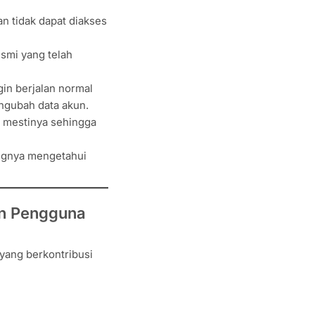
n tidak dapat diakses
smi yang telah
in berjalan normal
ngubah data akun.
a mestinya sehingga
ingnya mengetahui
n Pengguna
yang berkontribusi