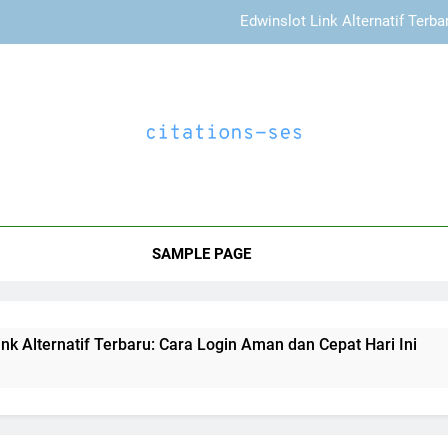
Edwinslot Link Alternatif Terb
EDWINSLOT Login dengan Sistem Keamanan y
Cara Login Edwins
Tips Membersihkan Cache saa
ations SES
Edwinslot Link Alternatif Terb
tipan Dan Referensi Yang Relevan Untuk Studi SES Di Citatio
EDWINSLOT Login dengan Sistem Keamanan y
SAMPLE PAGE
Cara Login Edwins
atif Terbaru: Cara Login Aman dan Cepat Hari Ini
EDWIN
1 Month