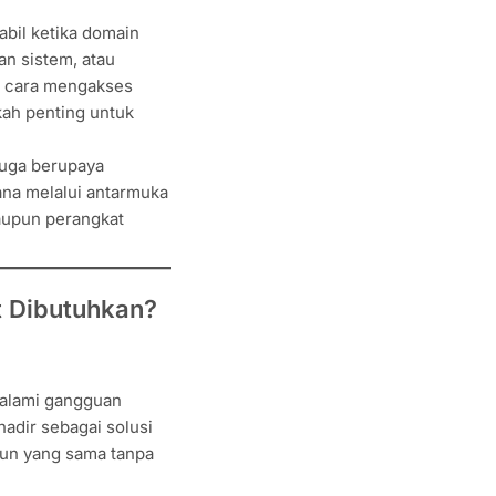
abil ketika domain
n sistem, atau
i cara mengakses
ah penting untuk
juga berupaya
na melalui antarmuka
aupun perangkat
t Dibutuhkan?
galami gangguan
 hadir sebagai solusi
un yang sama tanpa