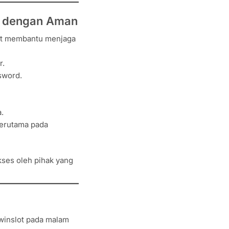
f dengan Aman
at membantu menjaga
r.
sword.
.
terutama pada
ses oleh pihak yang
winslot pada malam