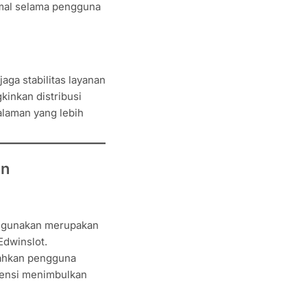
ormal selama pengguna
a stabilitas layanan
kinkan distribusi
laman yang lebih
an
digunakan merupakan
Edwinslot.
rahkan pengguna
tensi menimbulkan