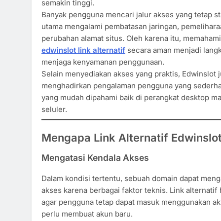
semakin tinggi.
Banyak pengguna mencari jalur akses yang tetap st
utama mengalami pembatasan jaringan, pemeliharaa
perubahan alamat situs. Oleh karena itu, memaham
edwinslot link alternatif
secara aman menjadi langk
menjaga kenyamanan penggunaan.
Selain menyediakan akses yang praktis, Edwinslot 
menghadirkan pengalaman pengguna yang sederha
yang mudah dipahami baik di perangkat desktop m
seluler.
Mengapa Link Alternatif Edwinslo
Mengatasi Kendala Akses
Dalam kondisi tertentu, sebuah domain dapat men
akses karena berbagai faktor teknis. Link alternatif
agar pengguna tetap dapat masuk menggunakan ak
perlu membuat akun baru.