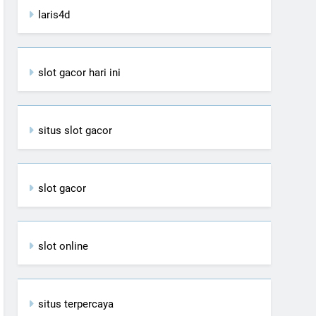
laris4d
slot gacor hari ini
situs slot gacor
slot gacor
slot online
situs terpercaya