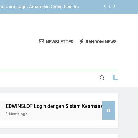
aru: Cara Login Aman dan Cepat Hari Ini
ang Mendukung Kenyamanan Pengguna
lot Tanpa Mengalami Hambatan Teknis
NEWSLETTER
RANDOM NEWS
t Halaman TIARA4D Login Bermasalah
aru: Cara Login Aman dan Cepat Hari Ini
ns SES.
ang Mendukung Kenyamanan Pengguna
lot Tanpa Mengalami Hambatan Teknis
SLOT Login dengan Sistem Keamanan yang Mendukung Ken
 Ago