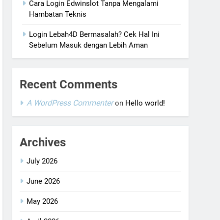
Cara Login Edwinslot Tanpa Mengalami
Hambatan Teknis
Login Lebah4D Bermasalah? Cek Hal Ini
Sebelum Masuk dengan Lebih Aman
Recent Comments
A WordPress Commenter
on
Hello world!
Archives
July 2026
June 2026
May 2026