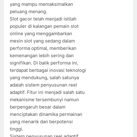
yang mampu memaksimalkan
peluang menang.
Slot gacor telah menjadi istilah
populer di kalangan pemain slot
online yang menggambarkan
mesin slot yang sedang dalam
performa optimal, memberikan
kemenangan lebih sering dan
signifikan. Di balik performa ini,
terdapat berbagai inovasi teknologi
yang mendukung, salah satunya
adalah sistem penyusunan reel
adaptif. Fitur ini menjadi salah satu
mekanisme tersembunyi namun
berpengaruh besar dalam
menciptakan dinamika permainan
yang menarik dan berpotensi
tinggi.
Sistem penyusunan reel adaptif