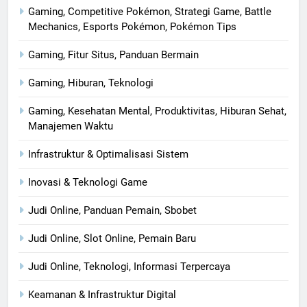
Gaming, Competitive Pokémon, Strategi Game, Battle
Mechanics, Esports Pokémon, Pokémon Tips
Gaming, Fitur Situs, Panduan Bermain
Gaming, Hiburan, Teknologi
Gaming, Kesehatan Mental, Produktivitas, Hiburan Sehat,
Manajemen Waktu
Infrastruktur & Optimalisasi Sistem
Inovasi & Teknologi Game
Judi Online, Panduan Pemain, Sbobet
Judi Online, Slot Online, Pemain Baru
Judi Online, Teknologi, Informasi Terpercaya
Keamanan & Infrastruktur Digital