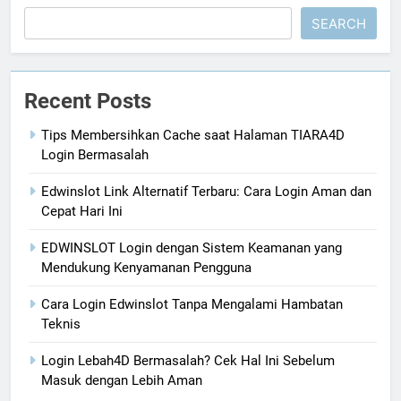
SEARCH
Recent Posts
Tips Membersihkan Cache saat Halaman TIARA4D
Login Bermasalah
Edwinslot Link Alternatif Terbaru: Cara Login Aman dan
Cepat Hari Ini
EDWINSLOT Login dengan Sistem Keamanan yang
Mendukung Kenyamanan Pengguna
Cara Login Edwinslot Tanpa Mengalami Hambatan
Teknis
Login Lebah4D Bermasalah? Cek Hal Ini Sebelum
Masuk dengan Lebih Aman