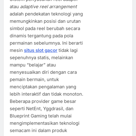
atau
adaptive reel arrangement
adalah pendekatan teknologi yang
memungkinkan posisi dan urutan
simbol pada reel berubah secara
dinamis tergantung pada pola
permainan sebelumnya. Ini berarti
mesin
situs slot gacor
tidak lagi
sepenuhnya statis, melainkan
mampu “belajar” atau
menyesuaikan diri dengan cara
pemain bermain, untuk
menciptakan pengalaman yang
lebih interaktif dan tidak monoton.
Beberapa provider game besar
seperti NetEnt, Yggdrasil, dan
Blueprint Gaming telah mulai
mengimplementasikan teknologi
semacam ini dalam produk