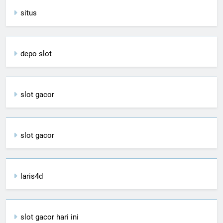
situs
depo slot
slot gacor
slot gacor
laris4d
slot gacor hari ini