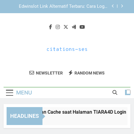
Skip
EDWINSLOT Login dengan Sistem Keamanan
to
yang Mendukung Kenyamanan Pengguna
content
Cara Login Edwinslot Tanpa Mengalami
Hambatan Teknis
Tips Membersihkan Cache saat Halaman
TIARA4D Login Bermasalah
Edwinslot Link Alternatif Terbaru: Cara Login
Aman dan Cepat Hari Ini
EDWINSLOT Login dengan Sistem Keamanan
yang Mendukung Kenyamanan Pengguna
Citations SES
Temukan Kutipan Dan Referensi Yang
Cara Login Edwinslot Tanpa Mengalami
NEWSLETTER
RANDOM NEWS
Hambatan Teknis
Relevan Untuk Studi SES Di Citations SES.
MENU
ps Membersihkan Cache saat Halaman TIARA4D Login Berma
HEADLINES
Weeks Ago