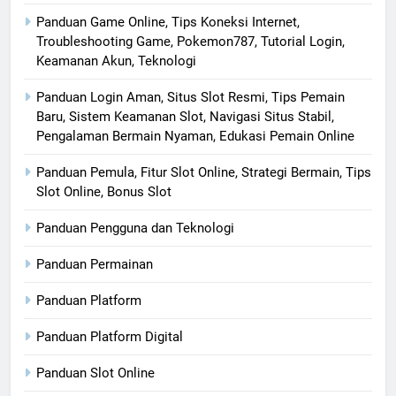
Panduan Game Online, Tips Koneksi Internet,
Troubleshooting Game, Pokemon787, Tutorial Login,
Keamanan Akun, Teknologi
Panduan Login Aman, Situs Slot Resmi, Tips Pemain
Baru, Sistem Keamanan Slot, Navigasi Situs Stabil,
Pengalaman Bermain Nyaman, Edukasi Pemain Online
Panduan Pemula, Fitur Slot Online, Strategi Bermain, Tips
Slot Online, Bonus Slot
Panduan Pengguna dan Teknologi
Panduan Permainan
Panduan Platform
Panduan Platform Digital
Panduan Slot Online