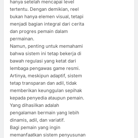
hanya setelah mencapai level
tertentu. Dengan demikian, reel
bukan hanya elemen visual, tetapi
menjadi bagian integral dari cerita
dan progres pemain dalam
permainan.
Namun, penting untuk memahami
bahwa sistem ini tetap bekerja di
bawah regulasi yang ketat dari
lembaga pengawas game resmi.
Artinya, meskipun adaptif, sistem
tetap transparan dan adil, tidak
memberikan keunggulan sepihak
kepada penyedia ataupun pemain.
Yang dihasilkan adalah
pengalaman bermain yang lebih
dinamis, adil, dan variatif.
Bagi pemain yang ingin
memanfaatkan sistem penyusunan