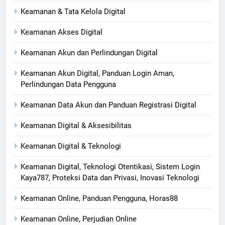
Keamanan & Tata Kelola Digital
Keamanan Akses Digital
Keamanan Akun dan Perlindungan Digital
Keamanan Akun Digital, Panduan Login Aman,
Perlindungan Data Pengguna
Keamanan Data Akun dan Panduan Registrasi Digital
Keamanan Digital & Aksesibilitas
Keamanan Digital & Teknologi
Keamanan Digital, Teknologi Otentikasi, Sistem Login
Kaya787, Proteksi Data dan Privasi, Inovasi Teknologi
Keamanan Online, Panduan Pengguna, Horas88
Keamanan Online, Perjudian Online