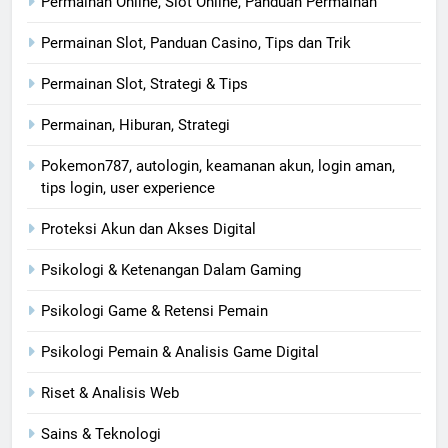
Permainan Online, Slot Online, Panduan Permainan
Permainan Slot, Panduan Casino, Tips dan Trik
Permainan Slot, Strategi & Tips
Permainan, Hiburan, Strategi
Pokemon787, autologin, keamanan akun, login aman,
tips login, user experience
Proteksi Akun dan Akses Digital
Psikologi & Ketenangan Dalam Gaming
Psikologi Game & Retensi Pemain
Psikologi Pemain & Analisis Game Digital
Riset & Analisis Web
Sains & Teknologi