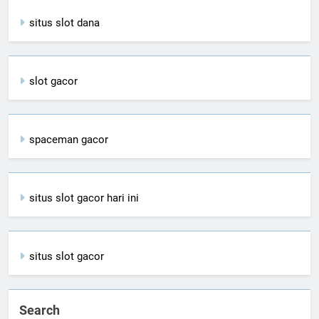
situs slot dana
slot gacor
spaceman gacor
situs slot gacor hari ini
situs slot gacor
Search