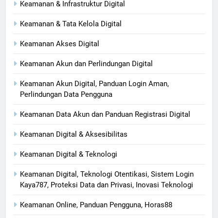
Keamanan & Infrastruktur Digital
Keamanan & Tata Kelola Digital
Keamanan Akses Digital
Keamanan Akun dan Perlindungan Digital
Keamanan Akun Digital, Panduan Login Aman,
Perlindungan Data Pengguna
Keamanan Data Akun dan Panduan Registrasi Digital
Keamanan Digital & Aksesibilitas
Keamanan Digital & Teknologi
Keamanan Digital, Teknologi Otentikasi, Sistem Login
Kaya787, Proteksi Data dan Privasi, Inovasi Teknologi
Keamanan Online, Panduan Pengguna, Horas88