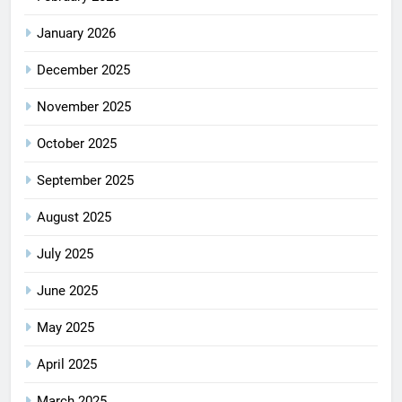
January 2026
December 2025
November 2025
October 2025
September 2025
August 2025
July 2025
June 2025
May 2025
April 2025
March 2025