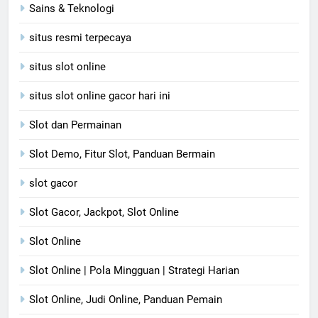
Sains & Teknologi
situs resmi terpecaya
situs slot online
situs slot online gacor hari ini
Slot dan Permainan
Slot Demo, Fitur Slot, Panduan Bermain
slot gacor
Slot Gacor, Jackpot, Slot Online
Slot Online
Slot Online | Pola Mingguan | Strategi Harian
Slot Online, Judi Online, Panduan Pemain