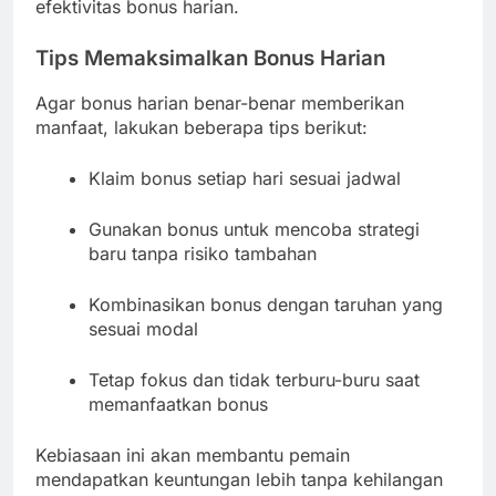
efektivitas bonus harian.
Tips Memaksimalkan Bonus Harian
Agar bonus harian benar-benar memberikan
manfaat, lakukan beberapa tips berikut:
Klaim bonus setiap hari sesuai jadwal
Gunakan bonus untuk mencoba strategi
baru tanpa risiko tambahan
Kombinasikan bonus dengan taruhan yang
sesuai modal
Tetap fokus dan tidak terburu-buru saat
memanfaatkan bonus
Kebiasaan ini akan membantu pemain
mendapatkan keuntungan lebih tanpa kehilangan