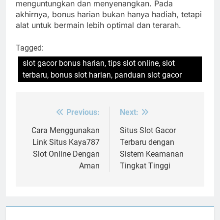
menguntungkan dan menyenangkan. Pada
akhirnya, bonus harian bukan hanya hadiah, tetapi
alat untuk bermain lebih optimal dan terarah.
Tagged:
slot gacor bonus harian, tips slot online, slot
terbaru, bonus slot harian, panduan slot gacor
Previous:
Next:
Post
navigation
Cara Menggunakan
Situs Slot Gacor
Link Situs Kaya787
Terbaru dengan
Slot Online Dengan
Sistem Keamanan
Aman
Tingkat Tinggi