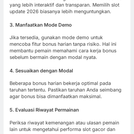
yang lebih interaktif dan transparan. Memilih slot
update 2026 biasanya lebih menguntungkan.
3. Manfaatkan Mode Demo
Jika tersedia, gunakan mode demo untuk
mencoba fitur bonus harian tanpa risiko. Hal ini
membantu pemain memahami cara kerja bonus
sebelum bermain dengan modal nyata.
4. Sesuaikan dengan Modal
Beberapa bonus harian bekerja optimal pada
taruhan tertentu. Pastikan taruhan Anda seimbang
agar bonus bisa dimanfaatkan maksimal.
5. Evaluasi Riwayat Permainan
Periksa riwayat kemenangan atau ulasan pemain
lain untuk mengetahui performa slot gacor dan