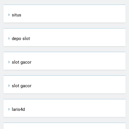
situs
depo slot
slot gacor
slot gacor
laris4d