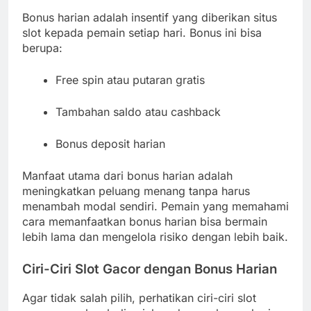
Bonus harian adalah insentif yang diberikan situs
slot kepada pemain setiap hari. Bonus ini bisa
berupa:
Free spin atau putaran gratis
Tambahan saldo atau cashback
Bonus deposit harian
Manfaat utama dari bonus harian adalah
meningkatkan peluang menang tanpa harus
menambah modal sendiri. Pemain yang memahami
cara memanfaatkan bonus harian bisa bermain
lebih lama dan mengelola risiko dengan lebih baik.
Ciri-Ciri Slot Gacor dengan Bonus Harian
Agar tidak salah pilih, perhatikan ciri-ciri slot