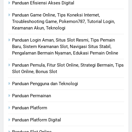
Panduan Efisiensi Akses Digital
Panduan Game Online, Tips Koneksi Internet,
Troubleshooting Game, Pokemon787, Tutorial Login,
Keamanan Akun, Teknologi
Panduan Login Aman, Situs Slot Resmi, Tips Pemain
Baru, Sistem Keamanan Slot, Navigasi Situs Stabil,
Pengalaman Bermain Nyaman, Edukasi Pemain Online
Panduan Pemula, Fitur Slot Online, Strategi Bermain, Tips
Slot Online, Bonus Slot
Panduan Pengguna dan Teknologi
Panduan Permainan
Panduan Platform
Panduan Platform Digital
Panduan Slot Online