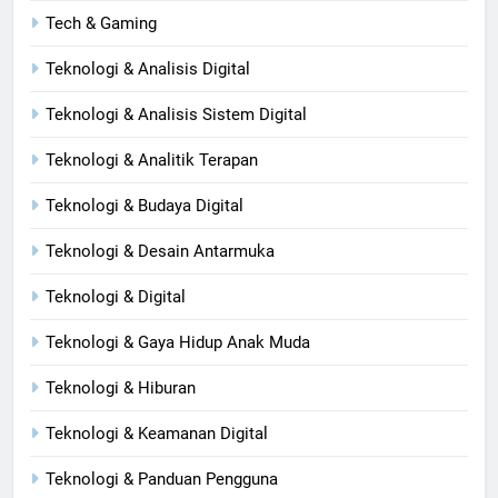
Tech & Gaming
Teknologi & Analisis Digital
Teknologi & Analisis Sistem Digital
Teknologi & Analitik Terapan
Teknologi & Budaya Digital
Teknologi & Desain Antarmuka
Teknologi & Digital
Teknologi & Gaya Hidup Anak Muda
Teknologi & Hiburan
Teknologi & Keamanan Digital
Teknologi & Panduan Pengguna