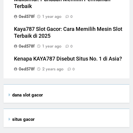
Terbaik
0ed578f
1 year ago
0
Kaya787 Slot Gacor: Cara Memilih Mesin Slot
Terbaik di 2025
0ed578f
1 year ago
0
Kenapa KAYA787 Disebut Situs No. 1 di Asia?
0ed578f
2 years ago
0
dana slot gacor
situs gacor