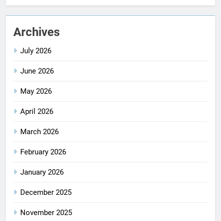
Archives
July 2026
June 2026
May 2026
April 2026
March 2026
February 2026
January 2026
December 2025
November 2025