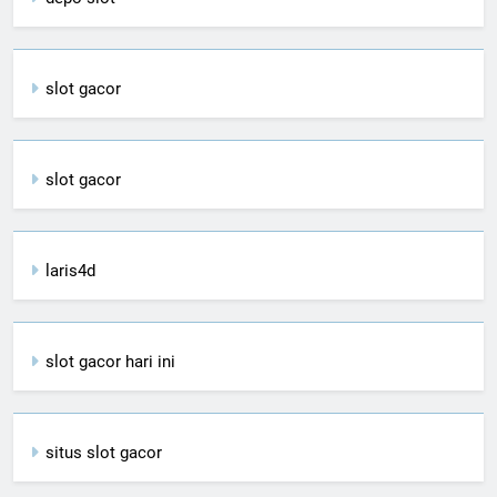
slot gacor
slot gacor
laris4d
slot gacor hari ini
situs slot gacor