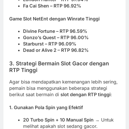
Fa Cai Shen – RTP 96.92%
Game Slot NetEnt dengan Winrate Tinggi
Divine Fortune – RTP 96.59%
Gonzo’s Quest – RTP 96.00%
Starburst – RTP 96.09%
Dead or Alive 2 – RTP 96.82%
3. Strategi Bermain Slot Gacor dengan
RTP Tinggi
Agar bisa mendapatkan kemenangan lebih sering,
pemain bisa menggunakan beberapa strategi
berikut saat bermain di
slot dengan RTP tinggi
:
1. Gunakan Pola Spin yang Efektif
20 Turbo Spin + 10 Manual Spin
→ Untuk
melihat apakah slot sedang gacor.