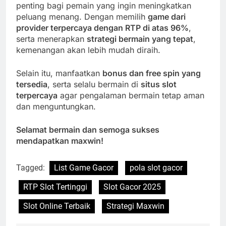
penting bagi pemain yang ingin meningkatkan
peluang menang. Dengan memilih
game dari
provider terpercaya dengan RTP di atas 96%
,
serta menerapkan
strategi bermain yang tepat
,
kemenangan akan lebih mudah diraih.
Selain itu, manfaatkan
bonus dan free spin yang
tersedia
, serta selalu bermain di
situs slot
terpercaya
agar pengalaman bermain tetap aman
dan menguntungkan.
Selamat bermain dan semoga sukses
mendapatkan maxwin!
Tagged:
List Game Gacor
pola slot gacor
RTP Slot Tertinggi
Slot Gacor 2025
Slot Online Terbaik
Strategi Maxwin