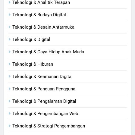
Teknologi & Analitik Terapan
Teknologi & Budaya Digital
Teknologi & Desain Antarmuka
Teknologi & Digital
Teknologi & Gaya Hidup Anak Muda
Teknologi & Hiburan
Teknologi & Keamanan Digital
Teknologi & Panduan Pengguna
Teknologi & Pengalaman Digital
Teknologi & Pengembangan Web
Teknologi & Strategi Pengembangan