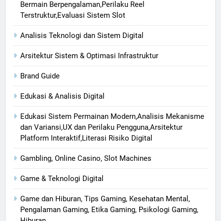
Bermain Berpengalaman,Perilaku Reel
Terstruktur,Evaluasi Sistem Slot
Analisis Teknologi dan Sistem Digital
Arsitektur Sistem & Optimasi Infrastruktur
Brand Guide
Edukasi & Analisis Digital
Edukasi Sistem Permainan Modern,Analisis Mekanisme
dan Variansi,UX dan Perilaku Pengguna,Arsitektur
Platform Interaktif,Literasi Risiko Digital
Gambling, Online Casino, Slot Machines
Game & Teknologi Digital
Game dan Hiburan, Tips Gaming, Kesehatan Mental,
Pengalaman Gaming, Etika Gaming, Psikologi Gaming,
Hiburan