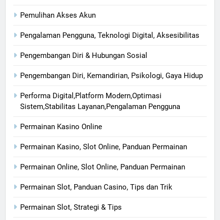
Pemulihan Akses Akun
Pengalaman Pengguna, Teknologi Digital, Aksesibilitas
Pengembangan Diri & Hubungan Sosial
Pengembangan Diri, Kemandirian, Psikologi, Gaya Hidup
Performa Digital,Platform Modern,Optimasi
Sistem,Stabilitas Layanan,Pengalaman Pengguna
Permainan Kasino Online
Permainan Kasino, Slot Online, Panduan Permainan
Permainan Online, Slot Online, Panduan Permainan
Permainan Slot, Panduan Casino, Tips dan Trik
Permainan Slot, Strategi & Tips