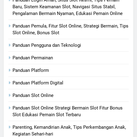
Panduan Login Aman, Situs Slot Resmi, Tips Pemain
Baru, Sistem Keamanan Slot, Navigasi Situs Stabil,
Pengalaman Bermain Nyaman, Edukasi Pemain Online
Panduan Pemula, Fitur Slot Online, Strategi Bermain, Tips
Slot Online, Bonus Slot
Panduan Pengguna dan Teknologi
Panduan Permainan
Panduan Platform
Panduan Platform Digital
Panduan Slot Online
Panduan Slot Online Strategi Bermain Slot Fitur Bonus
Slot Edukasi Pemain Slot Terbaru
Parenting, Kemandirian Anak, Tips Perkembangan Anak,
Kegiatan Sehari-hari