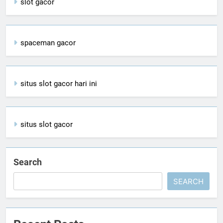
slot gacor
spaceman gacor
situs slot gacor hari ini
situs slot gacor
Search
SEARCH