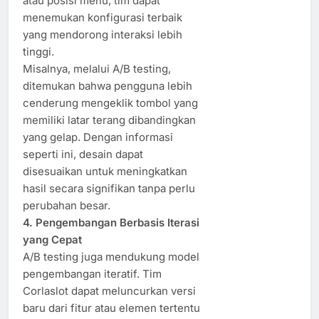
atau posisi menu, tim dapat
menemukan konfigurasi terbaik
yang mendorong interaksi lebih
tinggi.
Misalnya, melalui A/B testing,
ditemukan bahwa pengguna lebih
cenderung mengeklik tombol yang
memiliki latar terang dibandingkan
yang gelap. Dengan informasi
seperti ini, desain dapat
disesuaikan untuk meningkatkan
hasil secara signifikan tanpa perlu
perubahan besar.
4. Pengembangan Berbasis Iterasi
yang Cepat
A/B testing juga mendukung model
pengembangan iteratif. Tim
Corlaslot dapat meluncurkan versi
baru dari fitur atau elemen tertentu