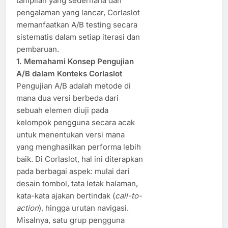
tampilan yang sederhana dan
pengalaman yang lancar, Corlaslot
memanfaatkan A/B testing secara
sistematis dalam setiap iterasi dan
pembaruan.
1. Memahami Konsep Pengujian
A/B dalam Konteks Corlaslot
Pengujian A/B adalah metode di
mana dua versi berbeda dari
sebuah elemen diuji pada
kelompok pengguna secara acak
untuk menentukan versi mana
yang menghasilkan performa lebih
baik. Di Corlaslot, hal ini diterapkan
pada berbagai aspek: mulai dari
desain tombol, tata letak halaman,
kata-kata ajakan bertindak (
call-to-
action
), hingga urutan navigasi.
Misalnya, satu grup pengguna