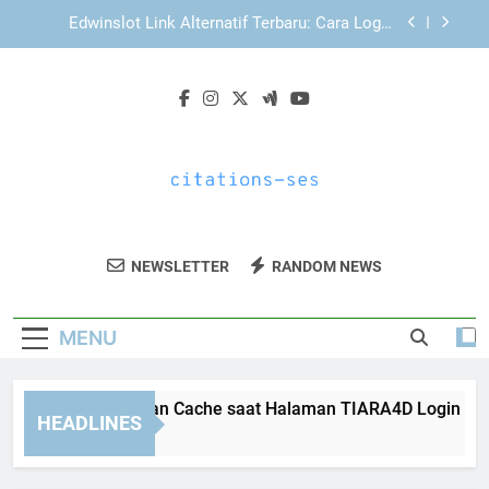
Skip
EDWINSLOT Login dengan Sistem Keamanan
to
yang Mendukung Kenyamanan Pengguna
content
Cara Login Edwinslot Tanpa Mengalami
Hambatan Teknis
Tips Membersihkan Cache saat Halaman
TIARA4D Login Bermasalah
Edwinslot Link Alternatif Terbaru: Cara Login
Aman dan Cepat Hari Ini
EDWINSLOT Login dengan Sistem Keamanan
yang Mendukung Kenyamanan Pengguna
Citations SES
Temukan Kutipan Dan Referensi Yang
Cara Login Edwinslot Tanpa Mengalami
NEWSLETTER
RANDOM NEWS
Hambatan Teknis
Relevan Untuk Studi SES Di Citations SES.
MENU
ps Membersihkan Cache saat Halaman TIARA4D Login Berma
HEADLINES
Weeks Ago