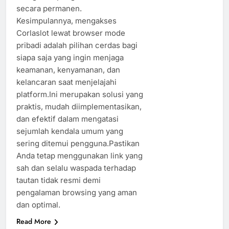
secara permanen.
Kesimpulannya, mengakses
Corlaslot lewat browser mode
pribadi adalah pilihan cerdas bagi
siapa saja yang ingin menjaga
keamanan, kenyamanan, dan
kelancaran saat menjelajahi
platform.Ini merupakan solusi yang
praktis, mudah diimplementasikan,
dan efektif dalam mengatasi
sejumlah kendala umum yang
sering ditemui pengguna.Pastikan
Anda tetap menggunakan link yang
sah dan selalu waspada terhadap
tautan tidak resmi demi
pengalaman browsing yang aman
dan optimal.
Read More