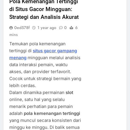
Pola Kemenangan Tertinggi
di Situs Gacor Mingguan:
Strategi dan Analisis Akurat
0ed578f
1 year ago
0
6
mins
Temukan pola kemenangan
tertinggi di
situs gacor gampang
menang
mingguan melalui analisis
data interaksi pemain, waktu
akses, dan provider terfavorit.
Cocok untuk strategi bermain yang
lebih cerdas.
Dalam dinamika permainan
slot
online, satu hal yang selalu
menarik perhatian para pemain
adalah
pola kemenangan tertinggi
yang muncul secara konsisten dari
minggu ke minggu. Di balik semua