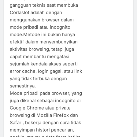
gangguan teknis saat membuka
Corlaslot adalah dengan
menggunakan browser dalam
mode pribadi atau incognito
mode.Metode ini bukan hanya
efektif dalam menyembunyikan
aktivitas browsing, tetapi juga
dapat membantu mengatasi
sejumlah kendala akses seperti
error cache, login gagal, atau link
yang tidak terbuka dengan
semestinya.
Mode pribadi pada browser, yang
juga dikenal sebagai incognito di
Google Chrome atau private
browsing di Mozilla Firefox dan
Safari, bekerja dengan cara tidak
menyimpan histori pencarian,