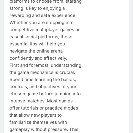
platforms to choose from, starting
strong is key to enjoying a
rewarding and safe experience.
Whether you are stepping into
competitive multiplayer games or
casual social platforms, these
essential tips will help you
navigate the online arena
confidently and effectively.
First and foremost, understanding
the game mechanics is crucial.
Spend time learning the basics,
controls, and objectives of your
chosen game before jumping into
intense matches. Most games
offer tutorials or practice modes
that allow new players to
familiarize themselves with
gameplay without pressure. This