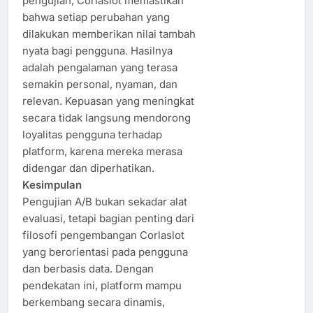
pengujian, Corlaslot memastikan
bahwa setiap perubahan yang
dilakukan memberikan nilai tambah
nyata bagi pengguna. Hasilnya
adalah pengalaman yang terasa
semakin personal, nyaman, dan
relevan. Kepuasan yang meningkat
secara tidak langsung mendorong
loyalitas pengguna terhadap
platform, karena mereka merasa
didengar dan diperhatikan.
Kesimpulan
Pengujian A/B bukan sekadar alat
evaluasi, tetapi bagian penting dari
filosofi pengembangan Corlaslot
yang berorientasi pada pengguna
dan berbasis data. Dengan
pendekatan ini, platform mampu
berkembang secara dinamis,