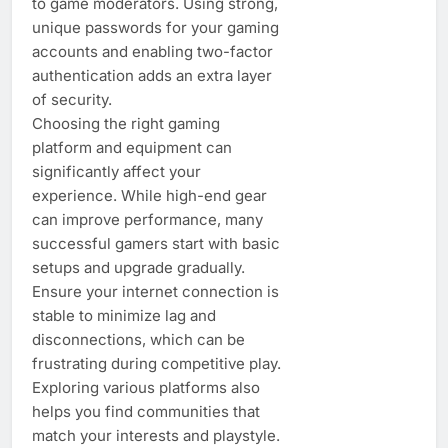
to game moderators. Using strong,
unique passwords for your gaming
accounts and enabling two-factor
authentication adds an extra layer
of security.
Choosing the right gaming
platform and equipment can
significantly affect your
experience. While high-end gear
can improve performance, many
successful gamers start with basic
setups and upgrade gradually.
Ensure your internet connection is
stable to minimize lag and
disconnections, which can be
frustrating during competitive play.
Exploring various platforms also
helps you find communities that
match your interests and playstyle.