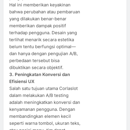
Hal ini memberikan keyakinan
bahwa perubahan atau pembaruan
yang dilakukan benar-benar
memberikan dampak positif
terhadap pengguna. Desain yang
terlihat menarik secara estetika
belum tentu berfungsi optimal—
dan hanya dengan pengujian A/B,
perbedaan tersebut bisa
dibuktikan secara objektif.
3. Peningkatan Konversi dan
Efisiensi UX
Salah satu tujuan utama Corlaslot
dalam melakukan A/B testing
adalah meningkatkan konversi dan
kenyamanan pengguna. Dengan
membandingkan elemen kecil
seperti warna tombol, ukuran teks,