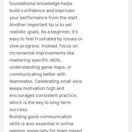
foundational knowledge helps
build confidence and improves
your performance from the start.
Another important tip is to set
realistic goals. As a beginner, it’s
easy to feel frustrated by losses or
slow progress. Instead, focus on
incremental improvements like
mastering specific skills,
understanding game maps, or
communicating better with
teammates. Celebrating small wins
keeps motivation high and
encourages consistent practice,
which is the key to long-term
success.
Building good communication
skills is also essential in online
gaming, especially for team-based