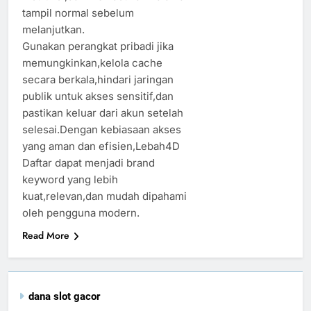
tampil normal sebelum
melanjutkan.
Gunakan perangkat pribadi jika
memungkinkan,kelola cache
secara berkala,hindari jaringan
publik untuk akses sensitif,dan
pastikan keluar dari akun setelah
selesai.Dengan kebiasaan akses
yang aman dan efisien,Lebah4D
Daftar dapat menjadi brand
keyword yang lebih
kuat,relevan,dan mudah dipahami
oleh pengguna modern.
Read More
dana slot gacor