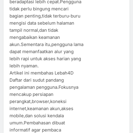
beradaptasi lebih cepat.Pengguna
tidak perlu bingung mencari
bagian penting,tidak terburu-buru
mengisi data sebelum halaman
tampil normal,dan tidak
mengabaikan keamanan
akun.Sementara itu,pengguna lama
dapat memanfaatkan alur yang
lebih rapi untuk akses harian yang
lebih nyaman.
Artikel ini membahas Lebah4D
Daftar dari sudut pandang
pengalaman pengguna.Fokusnya
mencakup persiapan
perangkat,browser,koneksi
internet,keamanan akun,akses
mobile,dan solusi kendala
umum.Pembahasan dibuat
informatif agar pembaca