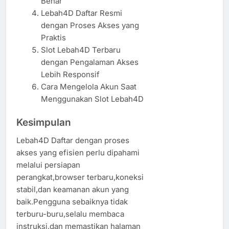
Benar
Lebah4D Daftar Resmi
dengan Proses Akses yang
Praktis
Slot Lebah4D Terbaru
dengan Pengalaman Akses
Lebih Responsif
Cara Mengelola Akun Saat
Menggunakan Slot Lebah4D
Kesimpulan
Lebah4D Daftar dengan proses
akses yang efisien perlu dipahami
melalui persiapan
perangkat,browser terbaru,koneksi
stabil,dan keamanan akun yang
baik.Pengguna sebaiknya tidak
terburu-buru,selalu membaca
instruksi,dan memastikan halaman