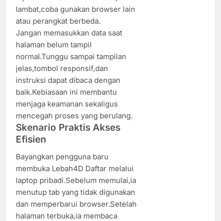
lambat,coba gunakan browser lain
atau perangkat berbeda.
Jangan memasukkan data saat
halaman belum tampil
normal.Tunggu sampai tampilan
jelas,tombol responsif,dan
instruksi dapat dibaca dengan
baik.Kebiasaan ini membantu
menjaga keamanan sekaligus
mencegah proses yang berulang.
Skenario Praktis Akses
Efisien
Bayangkan pengguna baru
membuka Lebah4D Daftar melalui
laptop pribadi.Sebelum memulai,ia
menutup tab yang tidak digunakan
dan memperbarui browser.Setelah
halaman terbuka,ia membaca