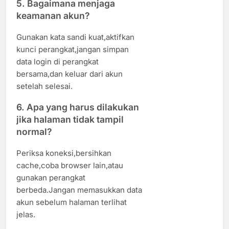
5. Bagaimana menjaga
keamanan akun?
Gunakan kata sandi kuat,aktifkan
kunci perangkat,jangan simpan
data login di perangkat
bersama,dan keluar dari akun
setelah selesai.
6. Apa yang harus dilakukan
jika halaman tidak tampil
normal?
Periksa koneksi,bersihkan
cache,coba browser lain,atau
gunakan perangkat
berbeda.Jangan memasukkan data
akun sebelum halaman terlihat
jelas.