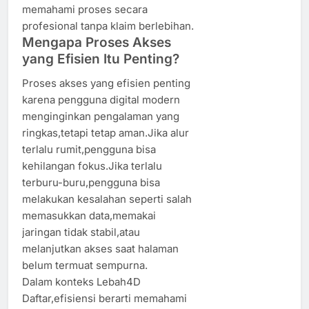
memahami proses secara
profesional tanpa klaim berlebihan.
Mengapa Proses Akses
yang Efisien Itu Penting?
Proses akses yang efisien penting
karena pengguna digital modern
menginginkan pengalaman yang
ringkas,tetapi tetap aman.Jika alur
terlalu rumit,pengguna bisa
kehilangan fokus.Jika terlalu
terburu-buru,pengguna bisa
melakukan kesalahan seperti salah
memasukkan data,memakai
jaringan tidak stabil,atau
melanjutkan akses saat halaman
belum termuat sempurna.
Dalam konteks Lebah4D
Daftar,efisiensi berarti memahami