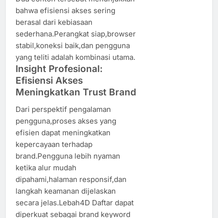
bahwa efisiensi akses sering
berasal dari kebiasaan
sederhana.Perangkat siap,browser
stabil,koneksi baik,dan pengguna
yang teliti adalah kombinasi utama.
Insight Profesional:
Efisiensi Akses
Meningkatkan Trust Brand
Dari perspektif pengalaman
pengguna,proses akses yang
efisien dapat meningkatkan
kepercayaan terhadap
brand.Pengguna lebih nyaman
ketika alur mudah
dipahami,halaman responsif,dan
langkah keamanan dijelaskan
secara jelas.Lebah4D Daftar dapat
diperkuat sebagai brand keyword