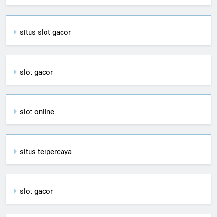
situs slot gacor
slot gacor
slot online
situs terpercaya
slot gacor