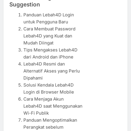
Suggestion
Panduan Lebah4D Login
untuk Pengguna Baru
Cara Membuat Password
Lebah4D yang Kuat dan
Mudah Diingat
Tips Mengakses Lebah4D
dari Android dan iPhone
Lebah4D Resmi dan
Alternatif Akses yang Perlu
Dipahami
Solusi Kendala Lebah4D
Login di Browser Mobile
Cara Menjaga Akun
Lebah4D saat Menggunakan
Wi-Fi Publik
Panduan Mengoptimalkan
Perangkat sebelum