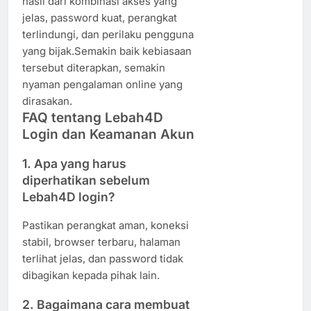
hasil dari kombinasi akses yang
jelas, password kuat, perangkat
terlindungi, dan perilaku pengguna
yang bijak.Semakin baik kebiasaan
tersebut diterapkan, semakin
nyaman pengalaman online yang
dirasakan.
FAQ tentang Lebah4D
Login dan Keamanan Akun
1. Apa yang harus
diperhatikan sebelum
Lebah4D login?
Pastikan perangkat aman, koneksi
stabil, browser terbaru, halaman
terlihat jelas, dan password tidak
dibagikan kepada pihak lain.
2. Bagaimana cara membuat