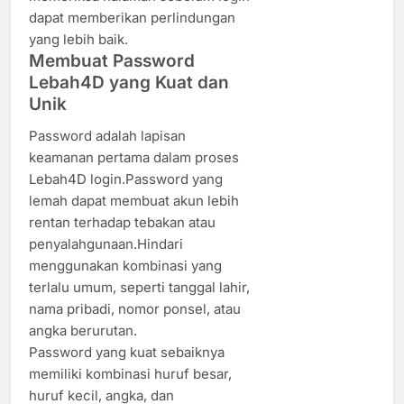
dapat memberikan perlindungan
yang lebih baik.
Membuat Password
Lebah4D yang Kuat dan
Unik
Password adalah lapisan
keamanan pertama dalam proses
Lebah4D login.Password yang
lemah dapat membuat akun lebih
rentan terhadap tebakan atau
penyalahgunaan.Hindari
menggunakan kombinasi yang
terlalu umum, seperti tanggal lahir,
nama pribadi, nomor ponsel, atau
angka berurutan.
Password yang kuat sebaiknya
memiliki kombinasi huruf besar,
huruf kecil, angka, dan