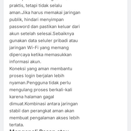
praktis, tetapi tidak selalu
aman.Jika harus memakai jaringan
publik, hindari menyimpan
password dan pastikan keluar dari
akun setelah selesai.Sebaiknya
gunakan data seluler pribadi atau
jaringan Wi-Fi yang memang
dipercaya ketika memasukkan
informasi akun.
Koneksi yang aman membantu
proses login berjalan lebih
nyaman.Pengguna tidak perlu
mengulang proses berkali-kali
karena halaman gagal
dimuat.Kombinasi antara jaringan
stabil dan perangkat aman akan
membuat pengalaman akses lebih
tertata.