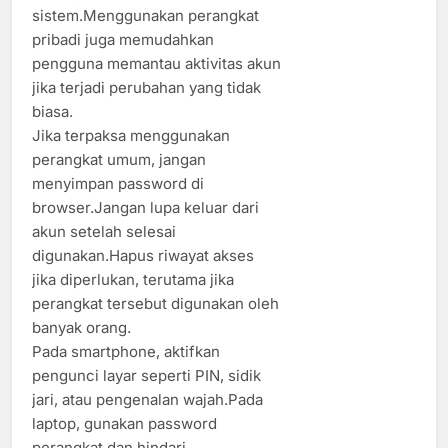
sistem.Menggunakan perangkat
pribadi juga memudahkan
pengguna memantau aktivitas akun
jika terjadi perubahan yang tidak
biasa.
Jika terpaksa menggunakan
perangkat umum, jangan
menyimpan password di
browser.Jangan lupa keluar dari
akun setelah selesai
digunakan.Hapus riwayat akses
jika diperlukan, terutama jika
perangkat tersebut digunakan oleh
banyak orang.
Pada smartphone, aktifkan
pengunci layar seperti PIN, sidik
jari, atau pengenalan wajah.Pada
laptop, gunakan password
perangkat dan hindari