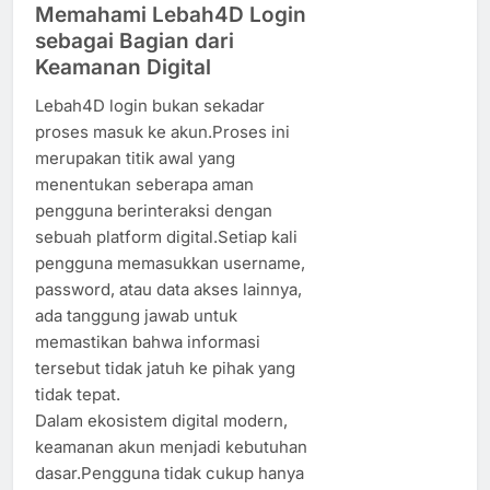
Memahami Lebah4D Login
sebagai Bagian dari
Keamanan Digital
Lebah4D login bukan sekadar
proses masuk ke akun.Proses ini
merupakan titik awal yang
menentukan seberapa aman
pengguna berinteraksi dengan
sebuah platform digital.Setiap kali
pengguna memasukkan username,
password, atau data akses lainnya,
ada tanggung jawab untuk
memastikan bahwa informasi
tersebut tidak jatuh ke pihak yang
tidak tepat.
Dalam ekosistem digital modern,
keamanan akun menjadi kebutuhan
dasar.Pengguna tidak cukup hanya