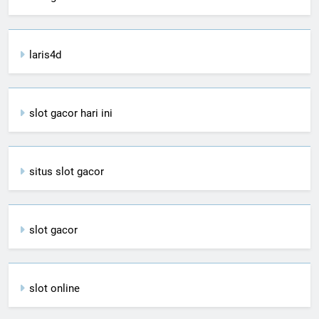
laris4d
slot gacor hari ini
situs slot gacor
slot gacor
slot online