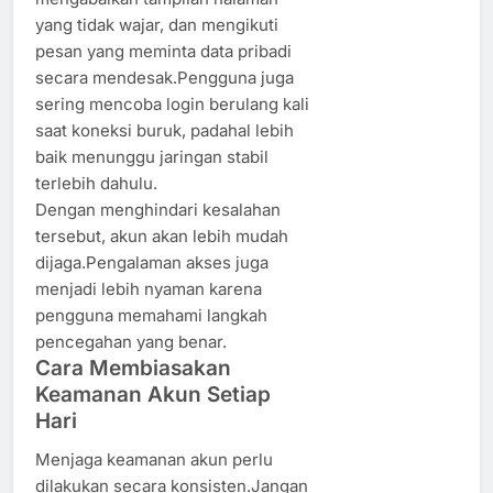
yang tidak wajar, dan mengikuti
pesan yang meminta data pribadi
secara mendesak.Pengguna juga
sering mencoba login berulang kali
saat koneksi buruk, padahal lebih
baik menunggu jaringan stabil
terlebih dahulu.
Dengan menghindari kesalahan
tersebut, akun akan lebih mudah
dijaga.Pengalaman akses juga
menjadi lebih nyaman karena
pengguna memahami langkah
pencegahan yang benar.
Cara Membiasakan
Keamanan Akun Setiap
Hari
Menjaga keamanan akun perlu
dilakukan secara konsisten.Jangan