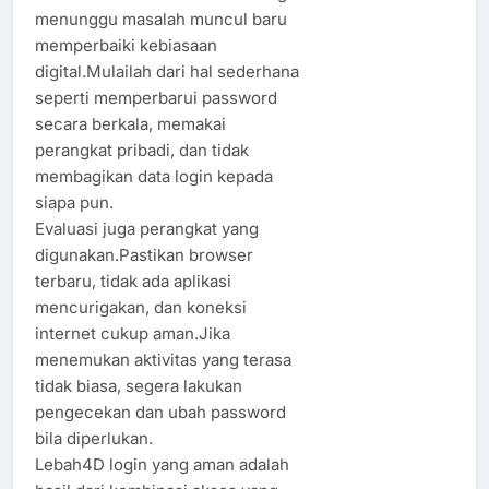
menunggu masalah muncul baru
memperbaiki kebiasaan
digital.Mulailah dari hal sederhana
seperti memperbarui password
secara berkala, memakai
perangkat pribadi, dan tidak
membagikan data login kepada
siapa pun.
Evaluasi juga perangkat yang
digunakan.Pastikan browser
terbaru, tidak ada aplikasi
mencurigakan, dan koneksi
internet cukup aman.Jika
menemukan aktivitas yang terasa
tidak biasa, segera lakukan
pengecekan dan ubah password
bila diperlukan.
Lebah4D login yang aman adalah