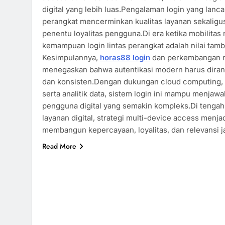
digital yang lebih luas.Pengalaman login yang lanca
perangkat mencerminkan kualitas layanan sekaligus
penentu loyalitas pengguna.Di era ketika mobilitas m
kemampuan login lintas perangkat adalah nilai tamb
Kesimpulannya,
horas88 login
dan perkembangan m
menegaskan bahwa autentikasi modern harus diran
dan konsisten.Dengan dukungan cloud computing,
serta analitik data, sistem login ini mampu menjaw
pengguna digital yang semakin kompleks.Di tengah
layanan digital, strategi multi-device access menja
membangun kepercayaan, loyalitas, dan relevansi j
Read More