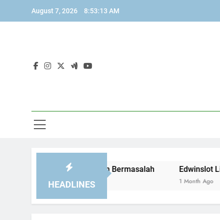
Skip
August 7, 2026
8:53:14 AM
to
content
Cit
Temukan Ku
man TIARA4D Login Bermasalah
Edwinslot Link Alternat
1 Month Ago
HEADLINES