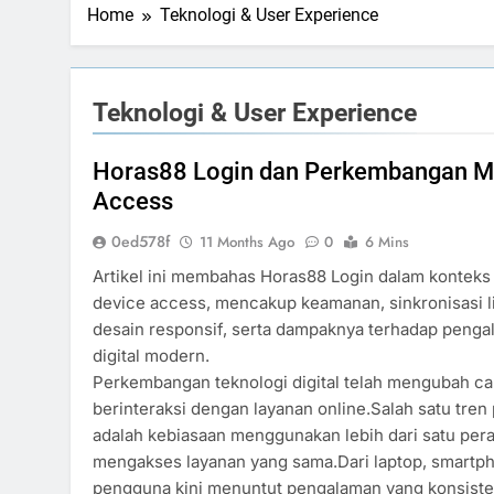
Home
Teknologi & User Experience
Teknologi & User Experience
Horas88 Login dan Perkembangan Mu
Access
0ed578f
11 Months Ago
0
6 Mins
Artikel ini membahas Horas88 Login dalam kontek
device access, mencakup keamanan, sinkronisasi li
desain responsif, serta dampaknya terhadap peng
digital modern.
Perkembangan teknologi digital telah mengubah c
berinteraksi dengan layanan online.Salah satu tren
adalah kebiasaan menggunakan lebih dari satu per
mengakses layanan yang sama.Dari laptop, smartpho
pengguna kini menuntut pengalaman yang konsisten