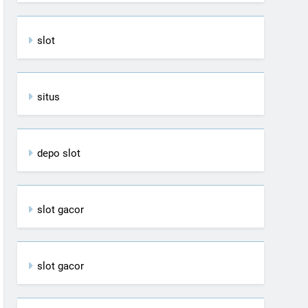
slot
situs
depo slot
slot gacor
slot gacor