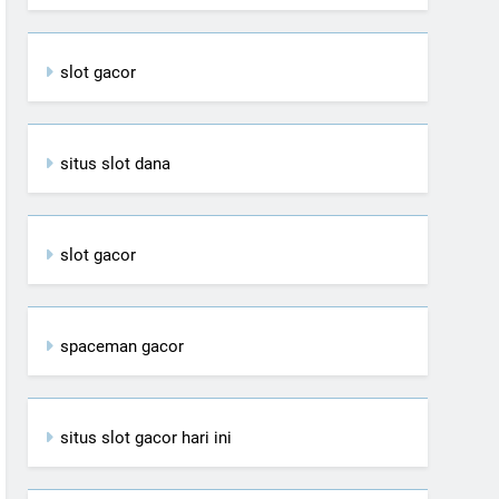
slot gacor
situs slot dana
slot gacor
spaceman gacor
situs slot gacor hari ini