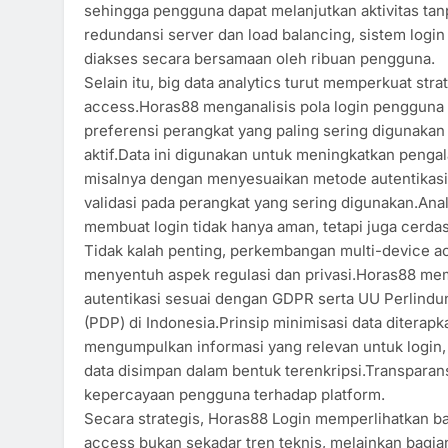
sehingga pengguna dapat melanjutkan aktivitas t
redundansi server dan load balancing, sistem login 
diakses secara bersamaan oleh ribuan pengguna.
Selain itu, big data analytics turut memperkuat stra
access.Horas88 menganalisis pola login penggun
preferensi perangkat yang paling sering digunakan
aktif.Data ini digunakan untuk meningkatkan pengal
misalnya dengan menyesuaikan metode autentikas
validasi pada perangkat yang sering digunakan.Ana
membuat login tidak hanya aman, tetapi juga cerda
Tidak kalah penting, perkembangan multi-device a
menyentuh aspek regulasi dan privasi.Horas88 mem
autentikasi sesuai dengan GDPR serta UU Perlindu
(PDP) di Indonesia.Prinsip minimisasi data diterap
mengumpulkan informasi yang relevan untuk login,
data disimpan dalam bentuk terenkripsi.Transparan
kepercayaan pengguna terhadap platform.
Secara strategis, Horas88 Login memperlihatkan b
access bukan sekadar tren teknis, melainkan bagian