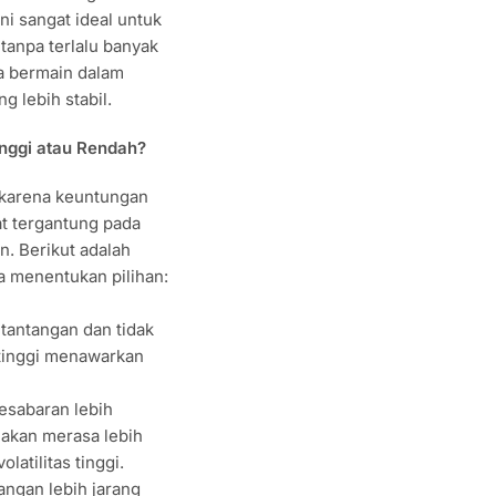
ni sangat ideal untuk
tanpa terlalu banyak
ka bermain dalam
 lebih stabil.
inggi atau Rendah?
, karena keuntungan
gat tergantung pada
. Berikut adalah
 menentukan pilihan:
tantangan dan tidak
s tinggi menawarkan
sabaran lebih
 akan merasa lebih
latilitas tinggi.
ngan lebih jarang