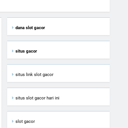
dana slot gacor
situs gacor
situs link slot gacor
situs slot gacor hari ini
slot gacor