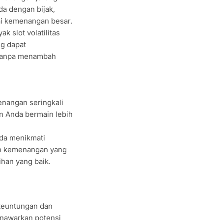
da dengan bijak,
ai kemenangan besar.
k slot volatilitas
g dapat
tanpa menambah
nangan seringkali
an Anda bermain lebih
da menikmati
an kemenangan yang
lihan yang baik.
 keuntungan dan
awarkan potensi