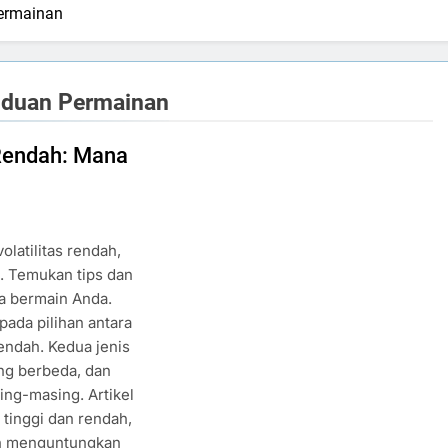
Permainan
anduan Permainan
s Rendah: Mana
volatilitas rendah,
. Temukan tips dan
ya bermain Anda.
pada pilihan antara
 rendah. Kedua jenis
ng berbeda, dan
ing-masing. Artikel
 tinggi dan rendah,
h menguntungkan