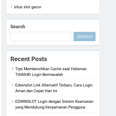
situs slot gacor
Search
SEARCH
Recent Posts
Tips Membersihkan Cache saat Halaman
TIARA4D Login Bermasalah
Edwinslot Link Alternatif Terbaru: Cara Login
Aman dan Cepat Hari Ini
EDWINSLOT Login dengan Sistem Keamanan
yang Mendukung Kenyamanan Pengguna