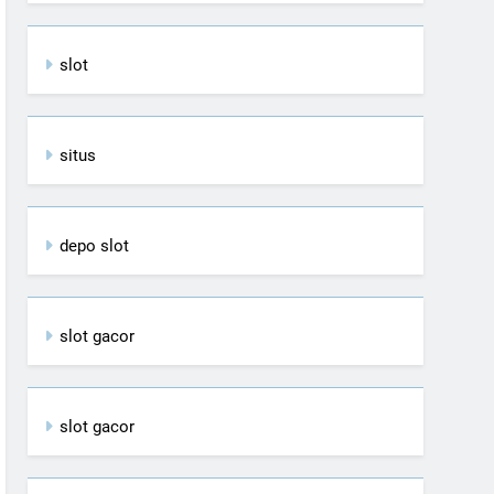
slot
situs
depo slot
slot gacor
slot gacor