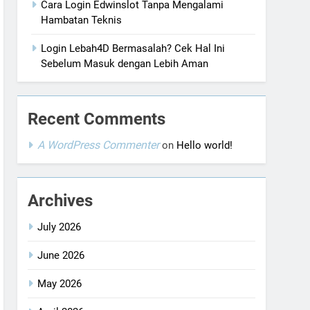
Cara Login Edwinslot Tanpa Mengalami
Hambatan Teknis
Login Lebah4D Bermasalah? Cek Hal Ini
Sebelum Masuk dengan Lebih Aman
Recent Comments
A WordPress Commenter
on
Hello world!
Archives
July 2026
June 2026
May 2026