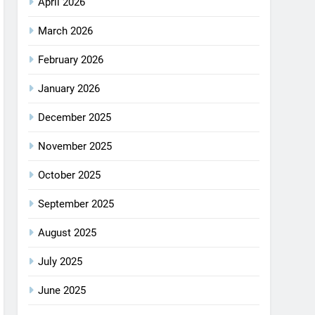
April 2026
March 2026
February 2026
January 2026
December 2025
November 2025
October 2025
September 2025
August 2025
July 2025
June 2025