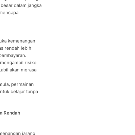
h besar dalam jangka
 mencapai
suka kemenangan
tas rendah lebih
pembayaran.
 mengambil risiko
tabil akan merasa
mula, permainan
ntuk belajar tanpa
dan Rendah
menangan jarang