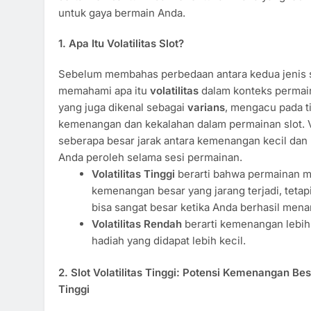
untuk gaya bermain Anda.
1. Apa Itu Volatilitas Slot?
Sebelum membahas perbedaan antara kedua jenis sl
memahami apa itu
volatilitas
dalam konteks permainan
yang juga dikenal sebagai
varians
, mengacu pada ti
kemenangan dan kekalahan dalam permainan slot. V
seberapa besar jarak antara kemenangan kecil dan
Anda peroleh selama sesi permainan.
Volatilitas Tinggi
berarti bahwa permainan 
kemenangan besar yang jarang terjadi, tetap
bisa sangat besar ketika Anda berhasil mena
Volatilitas Rendah
berarti kemenangan lebih 
hadiah yang didapat lebih kecil.
2. Slot Volatilitas Tinggi: Potensi Kemenangan Be
Tinggi