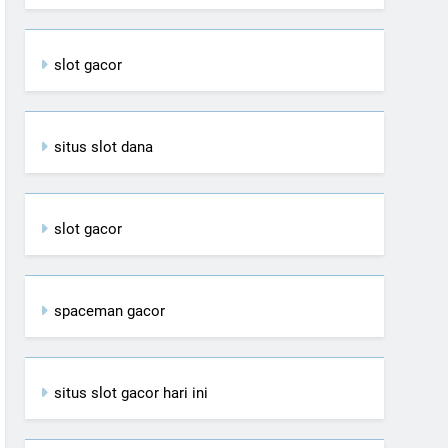
slot gacor
situs slot dana
slot gacor
spaceman gacor
situs slot gacor hari ini