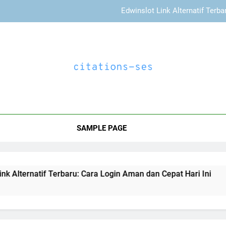
Edwinslot Link Alternatif Terb
EDWINSLOT Login dengan Sistem Keamanan y
Cara Login Edwins
Tips Membersihkan Cache saa
ations SES
Edwinslot Link Alternatif Terb
tipan Dan Referensi Yang Relevan Untuk Studi SES Di Citatio
EDWINSLOT Login dengan Sistem Keamanan y
SAMPLE PAGE
Cara Login Edwins
if Terbaru: Cara Login Aman dan Cepat Hari Ini
EDWINSLO
1 Month Ag