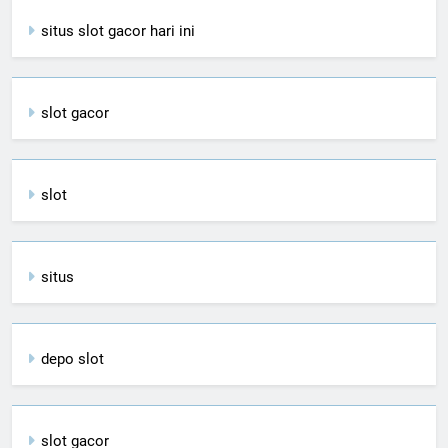
situs slot gacor hari ini
slot gacor
slot
situs
depo slot
slot gacor