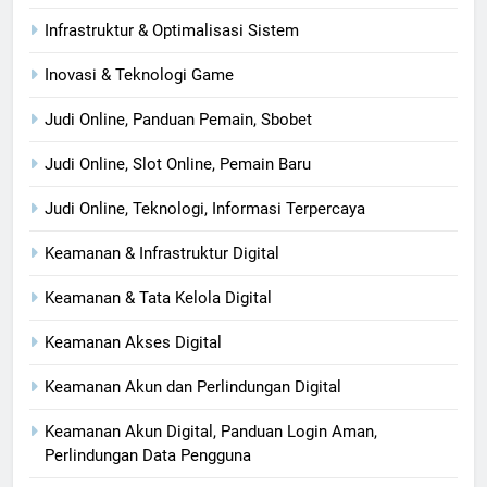
Infrastruktur & Optimalisasi Sistem
Inovasi & Teknologi Game
Judi Online, Panduan Pemain, Sbobet
Judi Online, Slot Online, Pemain Baru
Judi Online, Teknologi, Informasi Terpercaya
Keamanan & Infrastruktur Digital
Keamanan & Tata Kelola Digital
Keamanan Akses Digital
Keamanan Akun dan Perlindungan Digital
Keamanan Akun Digital, Panduan Login Aman,
Perlindungan Data Pengguna