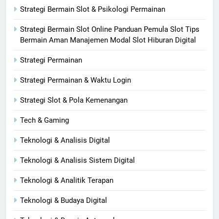
Strategi Bermain Slot & Psikologi Permainan
Strategi Bermain Slot Online Panduan Pemula Slot Tips
Bermain Aman Manajemen Modal Slot Hiburan Digital
Strategi Permainan
Strategi Permainan & Waktu Login
Strategi Slot & Pola Kemenangan
Tech & Gaming
Teknologi & Analisis Digital
Teknologi & Analisis Sistem Digital
Teknologi & Analitik Terapan
Teknologi & Budaya Digital