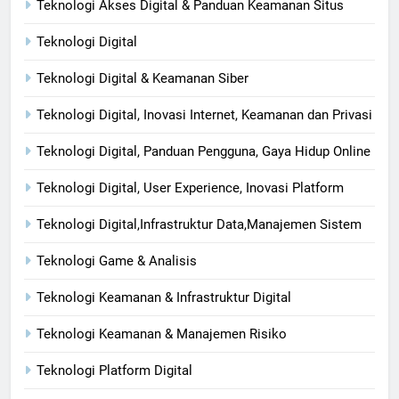
Teknologi Akses Digital & Panduan Keamanan Situs
Teknologi Digital
Teknologi Digital & Keamanan Siber
Teknologi Digital, Inovasi Internet, Keamanan dan Privasi
Teknologi Digital, Panduan Pengguna, Gaya Hidup Online
Teknologi Digital, User Experience, Inovasi Platform
Teknologi Digital,Infrastruktur Data,Manajemen Sistem
Teknologi Game & Analisis
Teknologi Keamanan & Infrastruktur Digital
Teknologi Keamanan & Manajemen Risiko
Teknologi Platform Digital