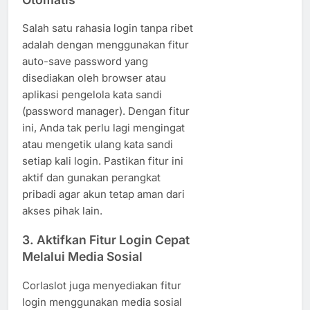
Salah satu rahasia login tanpa ribet
adalah dengan menggunakan fitur
auto-save password yang
disediakan oleh browser atau
aplikasi pengelola kata sandi
(password manager). Dengan fitur
ini, Anda tak perlu lagi mengingat
atau mengetik ulang kata sandi
setiap kali login. Pastikan fitur ini
aktif dan gunakan perangkat
pribadi agar akun tetap aman dari
akses pihak lain.
3. Aktifkan Fitur Login Cepat
Melalui Media Sosial
Corlaslot juga menyediakan fitur
login menggunakan media sosial