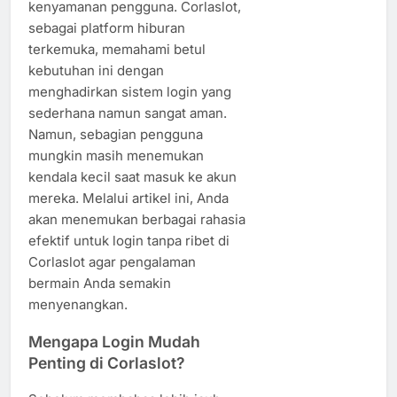
kenyamanan pengguna. Corlaslot,
sebagai platform hiburan
terkemuka, memahami betul
kebutuhan ini dengan
menghadirkan sistem login yang
sederhana namun sangat aman.
Namun, sebagian pengguna
mungkin masih menemukan
kendala kecil saat masuk ke akun
mereka. Melalui artikel ini, Anda
akan menemukan berbagai rahasia
efektif untuk login tanpa ribet di
Corlaslot agar pengalaman
bermain Anda semakin
menyenangkan.
Mengapa Login Mudah
Penting di Corlaslot?