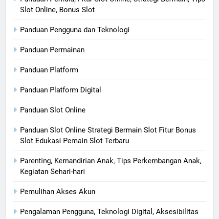
Slot Online, Bonus Slot
Panduan Pengguna dan Teknologi
Panduan Permainan
Panduan Platform
Panduan Platform Digital
Panduan Slot Online
Panduan Slot Online Strategi Bermain Slot Fitur Bonus
Slot Edukasi Pemain Slot Terbaru
Parenting, Kemandirian Anak, Tips Perkembangan Anak,
Kegiatan Sehari-hari
Pemulihan Akses Akun
Pengalaman Pengguna, Teknologi Digital, Aksesibilitas