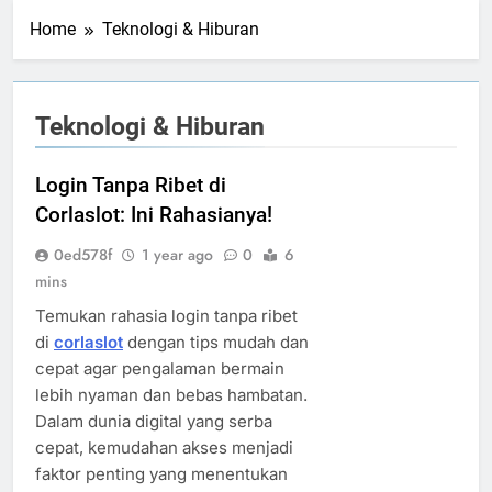
Home
Teknologi & Hiburan
Teknologi & Hiburan
Login Tanpa Ribet di
Corlaslot: Ini Rahasianya!
0ed578f
1 year ago
0
6
mins
Temukan rahasia login tanpa ribet
di
corlaslot
dengan tips mudah dan
cepat agar pengalaman bermain
lebih nyaman dan bebas hambatan.
Dalam dunia digital yang serba
cepat, kemudahan akses menjadi
faktor penting yang menentukan