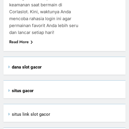
keamanan saat bermain di
Corlaslot. Kini, waktunya Anda
mencoba rahasia login ini agar
permainan favorit Anda lebih seru
dan lancar setiap hari!
Read More
dana slot gacor
situs gacor
situs link slot gacor