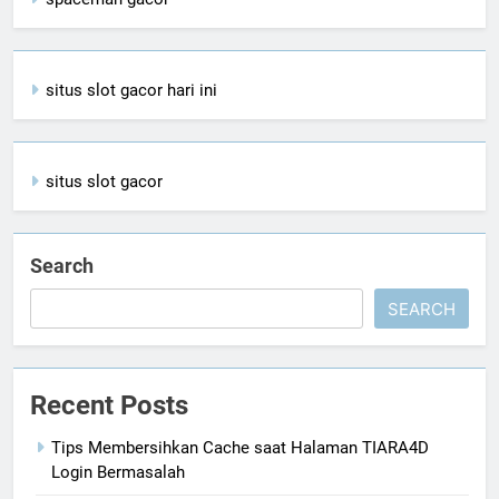
situs slot gacor hari ini
situs slot gacor
Search
SEARCH
Recent Posts
Tips Membersihkan Cache saat Halaman TIARA4D
Login Bermasalah