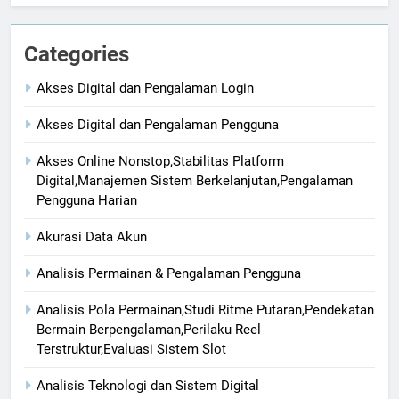
Categories
Akses Digital dan Pengalaman Login
Akses Digital dan Pengalaman Pengguna
Akses Online Nonstop,Stabilitas Platform
Digital,Manajemen Sistem Berkelanjutan,Pengalaman
Pengguna Harian
Akurasi Data Akun
Analisis Permainan & Pengalaman Pengguna
Analisis Pola Permainan,Studi Ritme Putaran,Pendekatan
Bermain Berpengalaman,Perilaku Reel
Terstruktur,Evaluasi Sistem Slot
Analisis Teknologi dan Sistem Digital