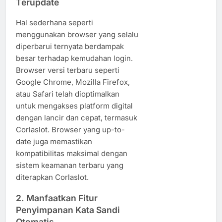
Terupdate
Hal sederhana seperti
menggunakan browser yang selalu
diperbarui ternyata berdampak
besar terhadap kemudahan login.
Browser versi terbaru seperti
Google Chrome, Mozilla Firefox,
atau Safari telah dioptimalkan
untuk mengakses platform digital
dengan lancir dan cepat, termasuk
Corlaslot. Browser yang up-to-
date juga memastikan
kompatibilitas maksimal dengan
sistem keamanan terbaru yang
diterapkan Corlaslot.
2. Manfaatkan Fitur
Penyimpanan Kata Sandi
Otomatis