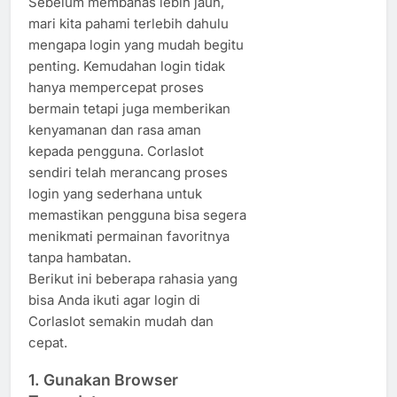
Sebelum membahas lebih jauh,
mari kita pahami terlebih dahulu
mengapa login yang mudah begitu
penting. Kemudahan login tidak
hanya mempercepat proses
bermain tetapi juga memberikan
kenyamanan dan rasa aman
kepada pengguna. Corlaslot
sendiri telah merancang proses
login yang sederhana untuk
memastikan pengguna bisa segera
menikmati permainan favoritnya
tanpa hambatan.
Berikut ini beberapa rahasia yang
bisa Anda ikuti agar login di
Corlaslot semakin mudah dan
cepat.
1. Gunakan Browser