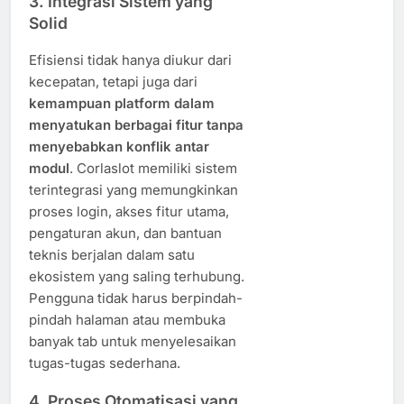
3. Integrasi Sistem yang
Solid
Efisiensi tidak hanya diukur dari
kecepatan, tetapi juga dari
kemampuan platform dalam
menyatukan berbagai fitur tanpa
menyebabkan konflik antar
modul
. Corlaslot memiliki sistem
terintegrasi yang memungkinkan
proses login, akses fitur utama,
pengaturan akun, dan bantuan
teknis berjalan dalam satu
ekosistem yang saling terhubung.
Pengguna tidak harus berpindah-
pindah halaman atau membuka
banyak tab untuk menyelesaikan
tugas-tugas sederhana.
4. Proses Otomatisasi yang