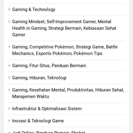
Gaming & Technology
Gaming Mindset, Self-Improvement Gamer, Mental
Health in Gaming, Strategi Bermain, Kebiasaan Sehat
Gamer
Gaming, Competitive Pokémon, Strategi Game, Battle
Mechanics, Esports Pokémon, Pokémon Tips
Gaming, Fitur Situs, Panduan Bermain
Gaming, Hiburan, Teknologi
Gaming, Kesehatan Mental, Produktivitas, Hiburan Sehat,
Manajemen Waktu
Infrastruktur & Optimalisasi Sistem
Inovasi & Teknologi Game
Judi Online, Panduan Pemain, Sbobet