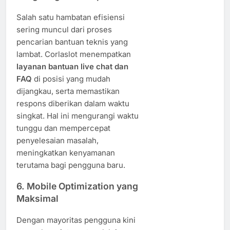
Salah satu hambatan efisiensi
sering muncul dari proses
pencarian bantuan teknis yang
lambat. Corlaslot menempatkan
layanan bantuan live chat dan
FAQ
di posisi yang mudah
dijangkau, serta memastikan
respons diberikan dalam waktu
singkat. Hal ini mengurangi waktu
tunggu dan mempercepat
penyelesaian masalah,
meningkatkan kenyamanan
terutama bagi pengguna baru.
6. Mobile Optimization yang
Maksimal
Dengan mayoritas pengguna kini