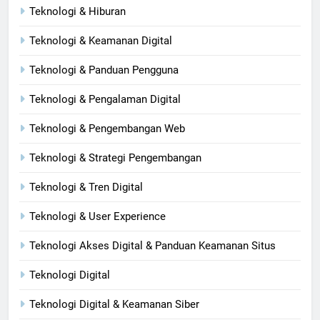
Teknologi & Hiburan
Teknologi & Keamanan Digital
Teknologi & Panduan Pengguna
Teknologi & Pengalaman Digital
Teknologi & Pengembangan Web
Teknologi & Strategi Pengembangan
Teknologi & Tren Digital
Teknologi & User Experience
Teknologi Akses Digital & Panduan Keamanan Situs
Teknologi Digital
Teknologi Digital & Keamanan Siber