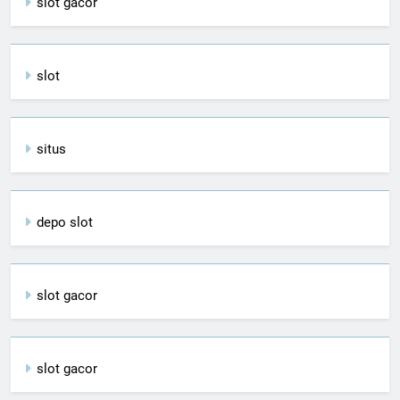
slot gacor
slot
situs
depo slot
slot gacor
slot gacor