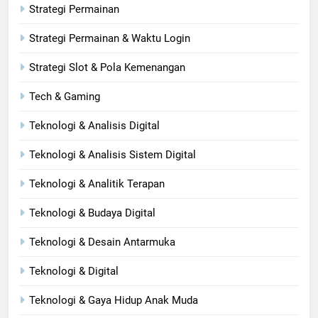
Strategi Permainan
Strategi Permainan & Waktu Login
Strategi Slot & Pola Kemenangan
Tech & Gaming
Teknologi & Analisis Digital
Teknologi & Analisis Sistem Digital
Teknologi & Analitik Terapan
Teknologi & Budaya Digital
Teknologi & Desain Antarmuka
Teknologi & Digital
Teknologi & Gaya Hidup Anak Muda