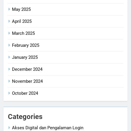
May 2025
April 2025
March 2025
February 2025
January 2025
December 2024
November 2024
October 2024
Categories
Akses Digital dan Pengalaman Login