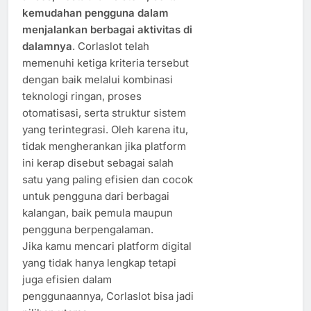
kemudahan pengguna dalam
menjalankan berbagai aktivitas di
dalamnya
. Corlaslot telah
memenuhi ketiga kriteria tersebut
dengan baik melalui kombinasi
teknologi ringan, proses
otomatisasi, serta struktur sistem
yang terintegrasi. Oleh karena itu,
tidak mengherankan jika platform
ini kerap disebut sebagai salah
satu yang paling efisien dan cocok
untuk pengguna dari berbagai
kalangan, baik pemula maupun
pengguna berpengalaman.
Jika kamu mencari platform digital
yang tidak hanya lengkap tetapi
juga efisien dalam
penggunaannya, Corlaslot bisa jadi