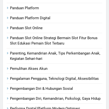
Panduan Platform
Panduan Platform Digital
Panduan Slot Online
Panduan Slot Online Strategi Bermain Slot Fitur Bonus
Slot Edukasi Pemain Slot Terbaru
Parenting, Kemandirian Anak, Tips Perkembangan Anak,
Kegiatan Sehari-hari
Pemulihan Akses Akun
Pengalaman Pengguna, Teknologi Digital, Aksesibilitas
Pengembangan Diri & Hubungan Sosial
Pengembangan Diri, Kemandirian, Psikologi, Gaya Hidup
Performa Digital,Platform Modern,Optimasi