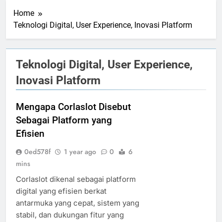
Home
Teknologi Digital, User Experience, Inovasi Platform
Teknologi Digital, User Experience,
Inovasi Platform
Mengapa Corlaslot Disebut
Sebagai Platform yang
Efisien
0ed578f
1 year ago
0
6
mins
Corlaslot dikenal sebagai platform
digital yang efisien berkat
antarmuka yang cepat, sistem yang
stabil, dan dukungan fitur yang