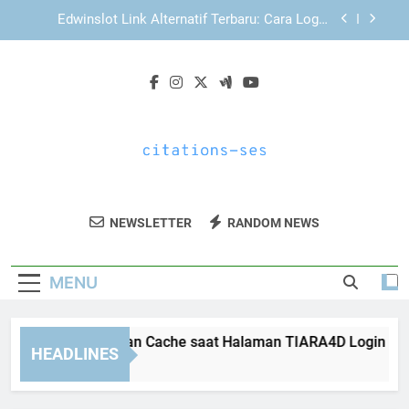
Skip
EDWINSLOT Login dengan Sistem Keamanan
to
yang Mendukung Kenyamanan Pengguna
content
Cara Login Edwinslot Tanpa Mengalami
Hambatan Teknis
Tips Membersihkan Cache saat Halaman
TIARA4D Login Bermasalah
Edwinslot Link Alternatif Terbaru: Cara Login
Aman dan Cepat Hari Ini
EDWINSLOT Login dengan Sistem Keamanan
yang Mendukung Kenyamanan Pengguna
Citations SES
Temukan Kutipan Dan Referensi Yang
Cara Login Edwinslot Tanpa Mengalami
NEWSLETTER
RANDOM NEWS
Hambatan Teknis
Relevan Untuk Studi SES Di Citations SES.
MENU
ps Membersihkan Cache saat Halaman TIARA4D Login Berma
HEADLINES
Month Ago