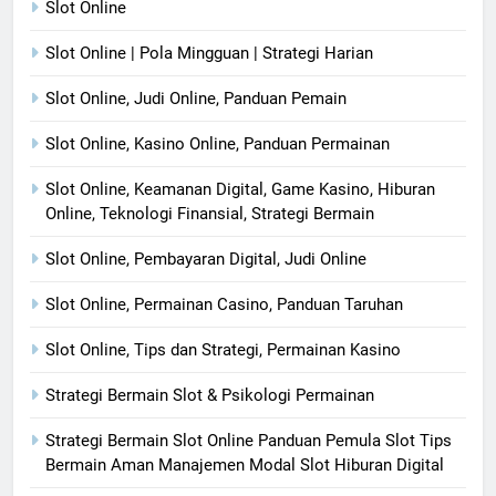
Slot Online
Slot Online | Pola Mingguan | Strategi Harian
Slot Online, Judi Online, Panduan Pemain
Slot Online, Kasino Online, Panduan Permainan
Slot Online, Keamanan Digital, Game Kasino, Hiburan
Online, Teknologi Finansial, Strategi Bermain
Slot Online, Pembayaran Digital, Judi Online
Slot Online, Permainan Casino, Panduan Taruhan
Slot Online, Tips dan Strategi, Permainan Kasino
Strategi Bermain Slot & Psikologi Permainan
Strategi Bermain Slot Online Panduan Pemula Slot Tips
Bermain Aman Manajemen Modal Slot Hiburan Digital