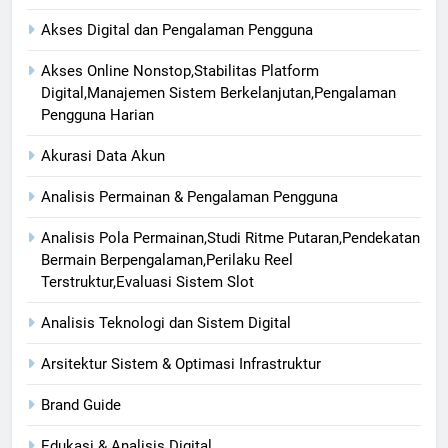
Akses Digital dan Pengalaman Pengguna
Akses Online Nonstop,Stabilitas Platform
Digital,Manajemen Sistem Berkelanjutan,Pengalaman
Pengguna Harian
Akurasi Data Akun
Analisis Permainan & Pengalaman Pengguna
Analisis Pola Permainan,Studi Ritme Putaran,Pendekatan
Bermain Berpengalaman,Perilaku Reel
Terstruktur,Evaluasi Sistem Slot
Analisis Teknologi dan Sistem Digital
Arsitektur Sistem & Optimasi Infrastruktur
Brand Guide
Edukasi & Analisis Digital