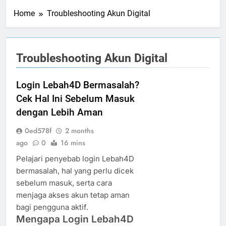
Home
Troubleshooting Akun Digital
Troubleshooting Akun Digital
Login Lebah4D Bermasalah?
Cek Hal Ini Sebelum Masuk
dengan Lebih Aman
0ed578f
2 months
ago
0
16 mins
Pelajari penyebab login Lebah4D
bermasalah, hal yang perlu dicek
sebelum masuk, serta cara
menjaga akses akun tetap aman
bagi pengguna aktif.
Mengapa Login Lebah4D