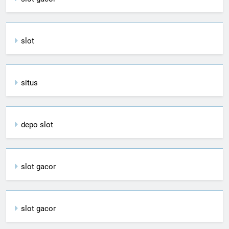
slot
situs
depo slot
slot gacor
slot gacor