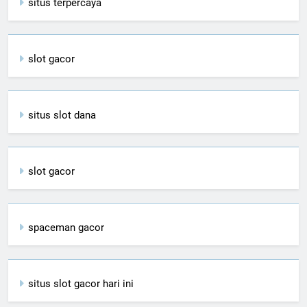
situs terpercaya
slot gacor
situs slot dana
slot gacor
spaceman gacor
situs slot gacor hari ini