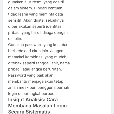
gunakan alur resmi yang ada di
dalam sistem. Hindari bantuan
tidak resmi yang meminta data
sensitif. Akun digital sebaiknya
diperlakukan seperti identitas
pribadi yang harus dijaga dengan
disiplin.
Gunakan password yang kuat dan
berbeda dari akun lain. Jangan
memakai kombinasi yang mudah
ditebak seperti tanggal lahir, nama
pribadi, atau angka berurutan.
Password yang baik akan
membantu menjaga akun tetap
aman meskipun pengguna pernah
login di perangkat berbeda.
Insight Analisis: Cara
Membaca Masalah Login
Secara Sistematis