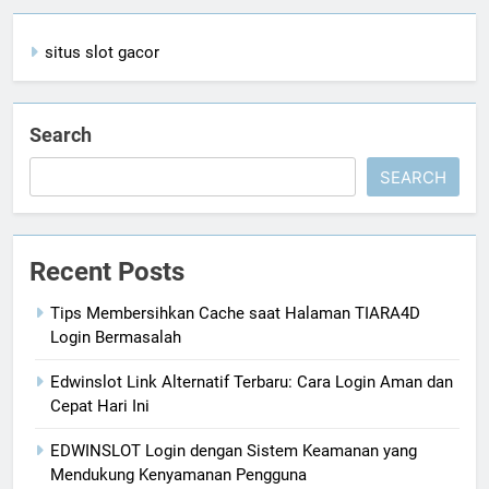
situs slot gacor
Search
SEARCH
Recent Posts
Tips Membersihkan Cache saat Halaman TIARA4D
Login Bermasalah
Edwinslot Link Alternatif Terbaru: Cara Login Aman dan
Cepat Hari Ini
EDWINSLOT Login dengan Sistem Keamanan yang
Mendukung Kenyamanan Pengguna