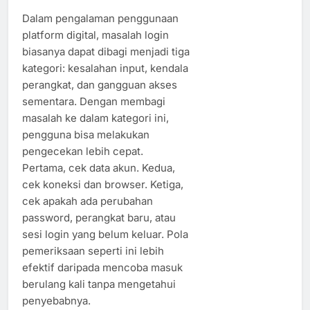
Dalam pengalaman penggunaan
platform digital, masalah login
biasanya dapat dibagi menjadi tiga
kategori: kesalahan input, kendala
perangkat, dan gangguan akses
sementara. Dengan membagi
masalah ke dalam kategori ini,
pengguna bisa melakukan
pengecekan lebih cepat.
Pertama, cek data akun. Kedua,
cek koneksi dan browser. Ketiga,
cek apakah ada perubahan
password, perangkat baru, atau
sesi login yang belum keluar. Pola
pemeriksaan seperti ini lebih
efektif daripada mencoba masuk
berulang kali tanpa mengetahui
penyebabnya.