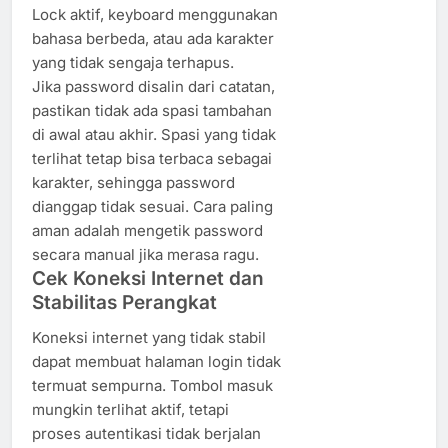
Lock aktif, keyboard menggunakan
bahasa berbeda, atau ada karakter
yang tidak sengaja terhapus.
Jika password disalin dari catatan,
pastikan tidak ada spasi tambahan
di awal atau akhir. Spasi yang tidak
terlihat tetap bisa terbaca sebagai
karakter, sehingga password
dianggap tidak sesuai. Cara paling
aman adalah mengetik password
secara manual jika merasa ragu.
Cek Koneksi Internet dan
Stabilitas Perangkat
Koneksi internet yang tidak stabil
dapat membuat halaman login tidak
termuat sempurna. Tombol masuk
mungkin terlihat aktif, tetapi
proses autentikasi tidak berjalan