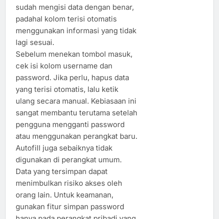
sudah mengisi data dengan benar,
padahal kolom terisi otomatis
menggunakan informasi yang tidak
lagi sesuai.
Sebelum menekan tombol masuk,
cek isi kolom username dan
password. Jika perlu, hapus data
yang terisi otomatis, lalu ketik
ulang secara manual. Kebiasaan ini
sangat membantu terutama setelah
pengguna mengganti password
atau menggunakan perangkat baru.
Autofill juga sebaiknya tidak
digunakan di perangkat umum.
Data yang tersimpan dapat
menimbulkan risiko akses oleh
orang lain. Untuk keamanan,
gunakan fitur simpan password
hanya pada perangkat pribadi yang