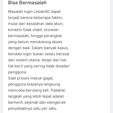
Bisa Bermasalah
Masalah login Lebah4D dapat
terjadi karena beberapa faktor,
mulai dari kesalahan data akun,
koneksi tidak stabil, browser
bermasalah, hingga perangkat
yang belum mendukung akses
dengan baik. Dalam banyak kasus,
kendala login bukan selalu berasal
dari sistem utama, tetapi dari hal-
hal kecil yang sering tidak disadari
pengguna.
Saat proses masuk gagal,
pengguna biasanya langsung
mencoba berulang kali. Padahal,
langkah yang lebih tepat adalah
berhenti sejenak dan mengecek
penyebabnya satu per satu.