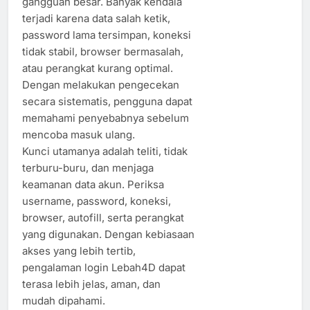
gangguan besar. Banyak kendala
terjadi karena data salah ketik,
password lama tersimpan, koneksi
tidak stabil, browser bermasalah,
atau perangkat kurang optimal.
Dengan melakukan pengecekan
secara sistematis, pengguna dapat
memahami penyebabnya sebelum
mencoba masuk ulang.
Kunci utamanya adalah teliti, tidak
terburu-buru, dan menjaga
keamanan data akun. Periksa
username, password, koneksi,
browser, autofill, serta perangkat
yang digunakan. Dengan kebiasaan
akses yang lebih tertib,
pengalaman login Lebah4D dapat
terasa lebih jelas, aman, dan
mudah dipahami.