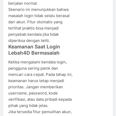
berjalan normal.
Skenario ini menunjukkan bahwa
masalah login tidak selalu berasal
dari akun. Fitur otomatis yang
terlihat praktis bisa menjadi
penyebab kendala jika tidak
diperiksa dengan teliti.
Keamanan Saat Login
Lebah4D Bermasalah
Ketika mengalami kendala login,
pengguna sering panik dan
mencari cara cepat. Pada tahap ini,
keamanan harus tetap menjadi
prioritas. Jangan memberikan
username, password, kode
verifikasi, atau data pribadi kepada
pihak yang tidak jelas.
Jika tersedia fitur pemulihan akun,