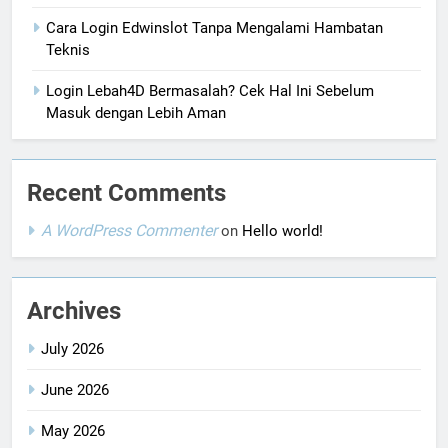
Cara Login Edwinslot Tanpa Mengalami Hambatan
Teknis
Login Lebah4D Bermasalah? Cek Hal Ini Sebelum
Masuk dengan Lebih Aman
Recent Comments
A WordPress Commenter
on
Hello world!
Archives
July 2026
June 2026
May 2026