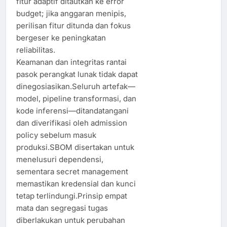
fitur adaptif ditautkan ke error
budget; jika anggaran menipis,
perilisan fitur ditunda dan fokus
bergeser ke peningkatan
reliabilitas.
Keamanan dan integritas rantai
pasok perangkat lunak tidak dapat
dinegosiasikan.Seluruh artefak—
model, pipeline transformasi, dan
kode inferensi—ditandatangani
dan diverifikasi oleh admission
policy sebelum masuk
produksi.SBOM disertakan untuk
menelusuri dependensi,
sementara secret management
memastikan kredensial dan kunci
tetap terlindungi.Prinsip empat
mata dan segregasi tugas
diberlakukan untuk perubahan