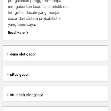
pengalaman pengguna—tanpa
mengaburkan keadilan statistik dan
integritas desain yang menjadi
dasar dari sistem probabilistik
yang tepercaya.
Read More
dana slot gacor
situs gacor
situs link slot gacor