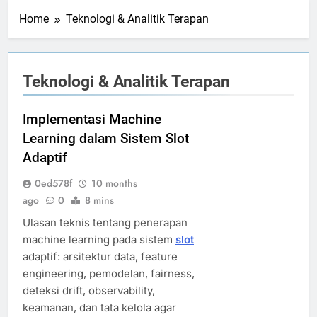
Home
Teknologi & Analitik Terapan
Teknologi & Analitik Terapan
Implementasi Machine
Learning dalam Sistem Slot
Adaptif
0ed578f
10 months
ago
0
8 mins
Ulasan teknis tentang penerapan
machine learning pada sistem
slot
adaptif: arsitektur data, feature
engineering, pemodelan, fairness,
deteksi drift, observability,
keamanan, dan tata kelola agar