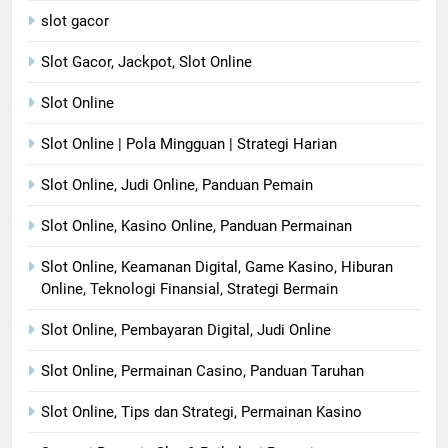
slot gacor
Slot Gacor, Jackpot, Slot Online
Slot Online
Slot Online | Pola Mingguan | Strategi Harian
Slot Online, Judi Online, Panduan Pemain
Slot Online, Kasino Online, Panduan Permainan
Slot Online, Keamanan Digital, Game Kasino, Hiburan
Online, Teknologi Finansial, Strategi Bermain
Slot Online, Pembayaran Digital, Judi Online
Slot Online, Permainan Casino, Panduan Taruhan
Slot Online, Tips dan Strategi, Permainan Kasino