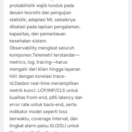
probabilistik wajib tunduk pada
desain teoretis dan pengujian
statistik; adaptasi ML sebaiknya
dibatasi pada lapisan pengalaman,
kapasitas, dan pemantauan
kesehatan sistem.
Observability mengikat seluruh
komponen.Telemetri terstandar—
metrics, log, tracing—harus
mengalir dari klien hingga layanan
hilir dengan korelasi trace-
id.Dasbor real-time menampilkan
metrik kunci: LCP/INP/CLS untuk
kualitas front-end, p95 latency dan
error rate untuk back-end, serta
indikator model seperti loss
berwaktu, coverage interval, dan
tingkat alarm palsu.SLO/SLI untuk