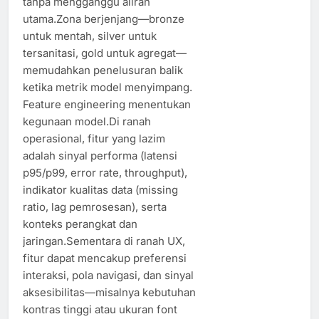
tanpa mengganggu aliran
utama.Zona berjenjang—bronze
untuk mentah, silver untuk
tersanitasi, gold untuk agregat—
memudahkan penelusuran balik
ketika metrik model menyimpang.
Feature engineering menentukan
kegunaan model.Di ranah
operasional, fitur yang lazim
adalah sinyal performa (latensi
p95/p99, error rate, throughput),
indikator kualitas data (missing
ratio, lag pemrosesan), serta
konteks perangkat dan
jaringan.Sementara di ranah UX,
fitur dapat mencakup preferensi
interaksi, pola navigasi, dan sinyal
aksesibilitas—misalnya kebutuhan
kontras tinggi atau ukuran font