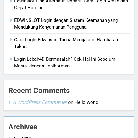
Edwinslot Link Alternatif Terbaru: Cara Login Aman dan
Cepat Hari Ini
EDWINSLOT Login dengan Sistem Keamanan yang
Mendukung Kenyamanan Pengguna
Cara Login Edwinslot Tanpa Mengalami Hambatan
Teknis
Login Lebah4D Bermasalah? Cek Hal Ini Sebelum
Masuk dengan Lebih Aman
Recent Comments
A WordPress Commenter
on
Hello world!
Archives