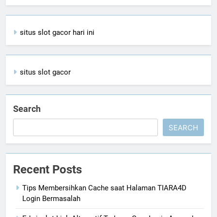
situs slot gacor hari ini
situs slot gacor
Search
SEARCH
Recent Posts
Tips Membersihkan Cache saat Halaman TIARA4D
Login Bermasalah