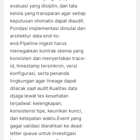
evaluasi yang disiplin, dan tata
kelola yang transparan agar setiap
keputusan otomatis dapat diaudit.
Pondasi implementasi dimulai dari
arsitektur data end-to-
end.Pipeline ingest harus
menegakkan kontrak skema yang
konsisten dan menyertakan trace-
id, timestamp tersinkron, versi
konfigurasi, serta penanda
lingkungan agar lineage dapat
dilacak saat audit.Kualitas data
dijaga lewat tes kesehatan
terjadwal: kelengkapan,
konsistensi tipe, keunikan kunci,
dan ketepatan waktu.Event yang
gagal validasi diarahkan ke dead-
letter queue untuk investigasi