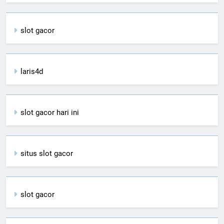
slot gacor
laris4d
slot gacor hari ini
situs slot gacor
slot gacor