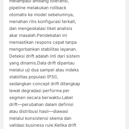
melampaui ambang toleransi,
pipeline melakukan rollback
otomatis ke model sebelumnya,
menahan rilis konfigurasi terkait,
dan mengeskalasi tiket analisis
akar masalah.Pendekatan ini
memastikan respons cepat tanpa
mengorbankan stabilitas layanan.
Deteksi drift adalah inti dari sistem
yang dinamis.Data drift dipantau
melalui uji dua sampel atau indeks
stabilitas populasi (PSI),
sedangkan concept drift ditangkap
lewat degradasi performa per
segmen secara berwaktu.Label
drift—perubahan dalam definisi
atau distribusi hasil—diawasi
melalui konsistensi skema dan
validasi business rule.Ketika drift