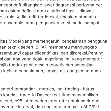
oncept drift ditangkap lewat degradasi performa per
n dalam definisi atau distribusi hasil—diawasi
s rule.Ketika drift terdeteksi, tindakan otomatis
bot ensemble, atau penguncian versi model sampai
bilitas.Model yang memengaruhi pengalaman pengguna
naan teknik seperti SHAP membantu mengungkap
ersembunyi dapat diidentifikasi dan dikoreksi.Penting
 dan apa yang tidak: algoritme inti yang mengatur
wajib tunduk pada desain teoretis dan pengujian
ada lapisan pengalaman, kapasitas, dan pemantauan
emetri terstandar—metrics, log, tracing—harus
an korelasi trace-id.Dasbor real-time menampilkan
nt-end, p95 latency dan error rate untuk back-end,
coverage interval, dan tingkat alarm palsu.SLO/SLI