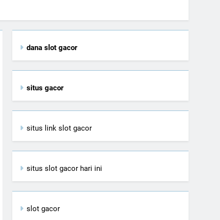
dana slot gacor
situs gacor
situs link slot gacor
situs slot gacor hari ini
slot gacor