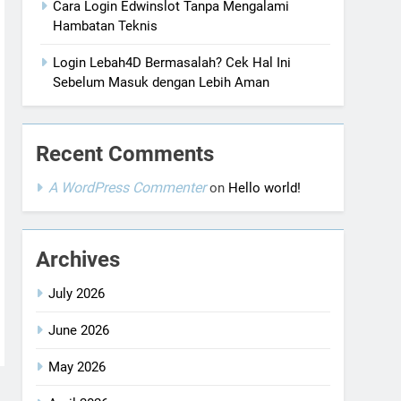
Cara Login Edwinslot Tanpa Mengalami
Hambatan Teknis
Login Lebah4D Bermasalah? Cek Hal Ini
Sebelum Masuk dengan Lebih Aman
Recent Comments
A WordPress Commenter
on
Hello world!
Archives
July 2026
June 2026
May 2026