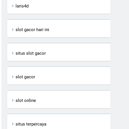
laris4d
slot gacor hari ini
situs slot gacor
slot gacor
slot online
situs terpercaya