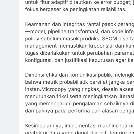
untuk fitur adaptif ditautkan ke error budget; 
fokus bergeser ke peningkatan reliabilitas.
Keamanan dan integritas rantai pasok perangk
—model, pipeline transformasi, dan kode infe
policy sebelum masuk produksi.SBOM disert
management memastikan kredensial dan kunci
tugas diberlakukan untuk perubahan parameter
konfigurasi, dan justifikasi keputusan agar k
Dimensi etika dan komunikasi publik meleng
bahwa metrik probabilistik bersifat jangka pa
instan.Microcopy yang ringkas, desain aksesi
menurunkan friksi serta meningkatkan litera
yang memengaruhi pengalaman sebaiknya di
dampaknya pada performa dan alasan penga
Kesimpulannya, implementasi machine learning
arsitektur data yang dapat diaudit, feature 