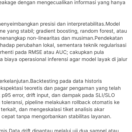
t leakage dengan mengecualikan informasi yang hanya
nyeimbangkan presisi dan interpretabilitas.Model
ine yang stabil; gradient boosting, random forest, atau
k menangkap non-linearitas dan musiman.Pendekatan
adap perubahan lokal, sementara teknik regularisasi
 berhenti pada RMSE atau AUC; cakupkan pula
a biaya operasional inferensi agar model layak di jalur
rkelanjutan.Backtesting pada data historis
 ekspektasi teoretis dan pagar pengaman yang telah
k p95 error, drift input, dan dampak pada SLI/SLO
toleransi, pipeline melakukan rollback otomatis ke
erkait, dan mengeskalasi tiket analisis akar
cepat tanpa mengorbankan stabilitas layanan.
amis.Data drift dipantau melalui uji dua sampel atau