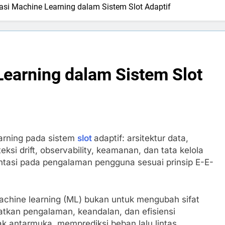
si Machine Learning dalam Sistem Slot Adaptif
earning dalam Sistem Slot
arning pada sistem
slot
adaptif: arsitektur data,
eksi drift, observability, keamanan, dan tata kelola
ientasi pada pengalaman pengguna sesuai prinsip E-E-
chine learning (ML) bukan untuk mengubah sifat
katkan pengalaman, keandalan, dan efisiensi
k antarmuka, memprediksi beban lalu lintas,