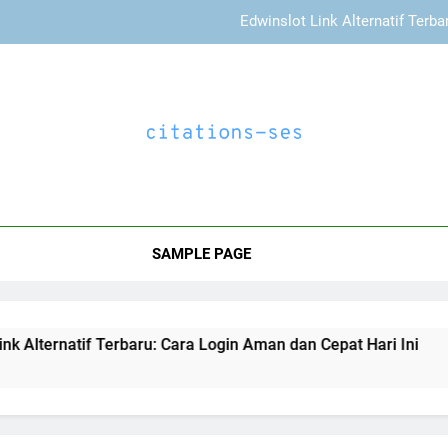
Edwinslot Link Alternatif Terb
EDWINSLOT Login dengan Sistem Keamanan y
Cara Login Edwins
Tips Membersihkan Cache saa
ations SES
Edwinslot Link Alternatif Terb
tipan Dan Referensi Yang Relevan Untuk Studi SES Di Citatio
EDWINSLOT Login dengan Sistem Keamanan y
SAMPLE PAGE
Cara Login Edwins
if Terbaru: Cara Login Aman dan Cepat Hari Ini
EDWINSLO
1 Month Ag