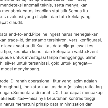
endeteksi anomali teknis, serta menyajikan
a menabrak batas keadilan statistik.Semua itu
es evaluasi yang disiplin, dan tata kelola yang
pat diaudit.
r data end-to-end.Pipeline ingest harus menegakkan
n trace-id, timestamp tersinkron, versi konfigurasi,
ilacak saat audit.Kualitas data dijaga lewat tes
si tipe, keunikan kunci, dan ketepatan waktu.Event
r queue untuk investigasi tanpa mengganggu aliran
silver untuk tersanitasi, gold untuk agregat—
k model menyimpang.
el.Di ranah operasional, fitur yang lazim adalah
hroughput), indikator kualitas data (missing ratio, lag
aringan.Sementara di ranah UX, fitur dapat mencakup
al aksesibilitas—misalnya kebutuhan kontras tinggi
tur harus mematuhi prinsip data minimization dan