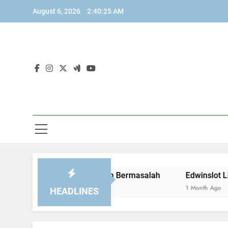
Skip
August 6, 2026
2:40:26 AM
to
content
Cit
Temukan Ku
man TIARA4D Login Bermasalah
Edwinslot Link Alternat
1 Month Ago
HEADLINES