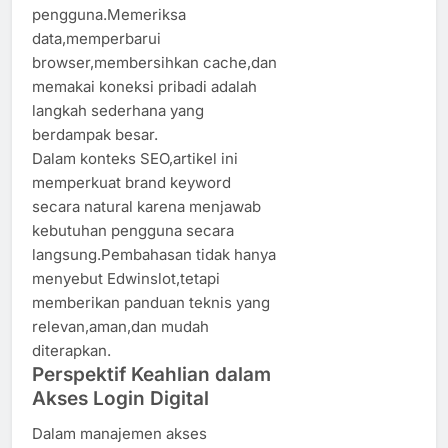
pengguna.Memeriksa
data,memperbarui
browser,membersihkan cache,dan
memakai koneksi pribadi adalah
langkah sederhana yang
berdampak besar.
Dalam konteks SEO,artikel ini
memperkuat brand keyword
secara natural karena menjawab
kebutuhan pengguna secara
langsung.Pembahasan tidak hanya
menyebut Edwinslot,tetapi
memberikan panduan teknis yang
relevan,aman,dan mudah
diterapkan.
Perspektif Keahlian dalam
Akses Login Digital
Dalam manajemen akses