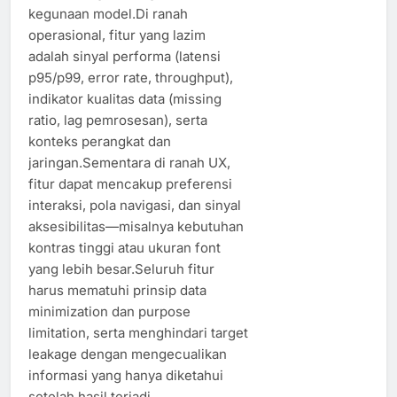
kegunaan model.Di ranah
operasional, fitur yang lazim
adalah sinyal performa (latensi
p95/p99, error rate, throughput),
indikator kualitas data (missing
ratio, lag pemrosesan), serta
konteks perangkat dan
jaringan.Sementara di ranah UX,
fitur dapat mencakup preferensi
interaksi, pola navigasi, dan sinyal
aksesibilitas—misalnya kebutuhan
kontras tinggi atau ukuran font
yang lebih besar.Seluruh fitur
harus mematuhi prinsip data
minimization dan purpose
limitation, serta menghindari target
leakage dengan mengecualikan
informasi yang hanya diketahui
setelah hasil terjadi.