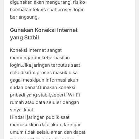
digunakan akan mengurangi risiko
hambatan teknis saat proses login
berlangsung.
Gunakan Koneksi Internet
yang Stabil
Koneksi internet sangat
memengaruhi keberhasilan
login.Jika jaringan terputus saat
data dikirim,proses masuk bisa
gagal meskipun informasi akun
sudah benar.Gunakan koneksi
pribadi yang stabil,seperti Wi-Fi
rumah atau data seluler dengan
sinyal kuat.
Hindari jaringan publik saat
memasukkan data akun.Jaringan
umum tidak selalu aman dan dapat