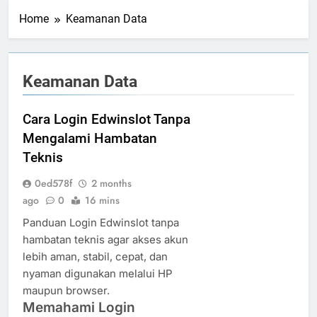
Home
Keamanan Data
Keamanan Data
Cara Login Edwinslot Tanpa
Mengalami Hambatan
Teknis
0ed578f
2 months
ago
0
16 mins
Panduan Login Edwinslot tanpa
hambatan teknis agar akses akun
lebih aman, stabil, cepat, dan
nyaman digunakan melalui HP
maupun browser.
Memahami Login