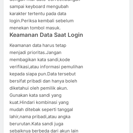
sampai keyboard mengubah
karakter tertentu pada data
login.Periksa kembali sebelum
menekan tombol masuk.
Keamanan Data Saat Login
Keamanan data harus tetap
menjadi prioritas.Jangan
membagikan kata sandi,kode
verifikasi,atau informasi pemulihan
kepada siapa pun.Data tersebut
bersifat pribadi dan hanya boleh
diketahui oleh pemilik akun.
Gunakan kata sandi yang
kuat.Hindari kombinasi yang
mudah ditebak seperti tanggal
lahir,nama pribadi,atau angka
berurutan.Kata sandi juga
sebaiknya berbeda dari akun lain