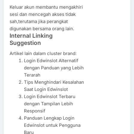
Keluar akun membantu mengakhiri
sesi dan mencegah akses tidak
sah,terutama jika perangkat
digunakan bersama orang lain.
Internal Linking
Suggestion
Artikel lain dalam cluster brand:
Login Edwinslot Alternatif
dengan Panduan yang Lebih
Terarah
Tips Menghindari Kesalahan
Saat Login Edwinslot
Login Edwinslot Terbaru
dengan Tampilan Lebih
Responsif
Panduan Lengkap Login
Edwinslot untuk Pengguna
Baru