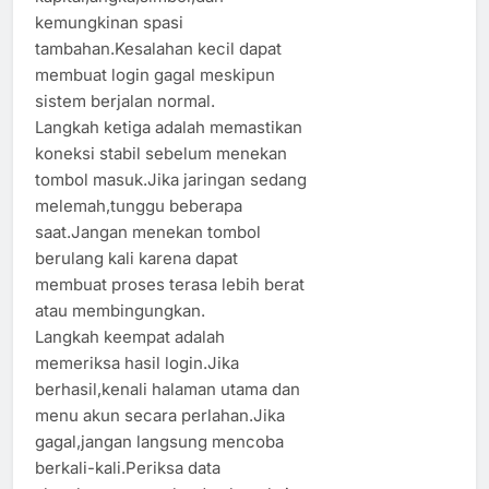
kemungkinan spasi
tambahan.Kesalahan kecil dapat
membuat login gagal meskipun
sistem berjalan normal.
Langkah ketiga adalah memastikan
koneksi stabil sebelum menekan
tombol masuk.Jika jaringan sedang
melemah,tunggu beberapa
saat.Jangan menekan tombol
berulang kali karena dapat
membuat proses terasa lebih berat
atau membingungkan.
Langkah keempat adalah
memeriksa hasil login.Jika
berhasil,kenali halaman utama dan
menu akun secara perlahan.Jika
gagal,jangan langsung mencoba
berkali-kali.Periksa data