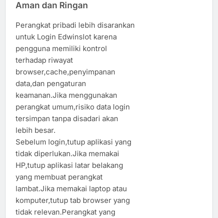
Aman dan Ringan
Perangkat pribadi lebih disarankan
untuk Login Edwinslot karena
pengguna memiliki kontrol
terhadap riwayat
browser,cache,penyimpanan
data,dan pengaturan
keamanan.Jika menggunakan
perangkat umum,risiko data login
tersimpan tanpa disadari akan
lebih besar.
Sebelum login,tutup aplikasi yang
tidak diperlukan.Jika memakai
HP,tutup aplikasi latar belakang
yang membuat perangkat
lambat.Jika memakai laptop atau
komputer,tutup tab browser yang
tidak relevan.Perangkat yang