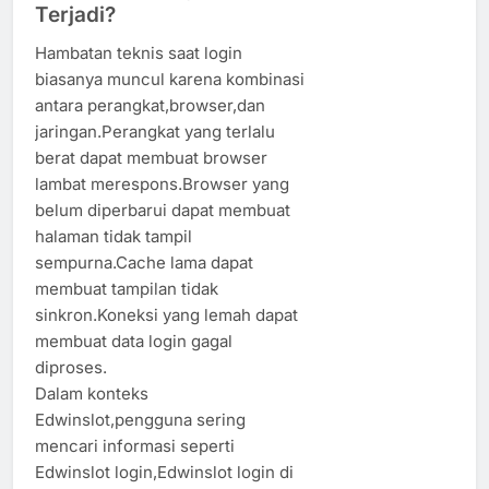
Terjadi?
Hambatan teknis saat login
biasanya muncul karena kombinasi
antara perangkat,browser,dan
jaringan.Perangkat yang terlalu
berat dapat membuat browser
lambat merespons.Browser yang
belum diperbarui dapat membuat
halaman tidak tampil
sempurna.Cache lama dapat
membuat tampilan tidak
sinkron.Koneksi yang lemah dapat
membuat data login gagal
diproses.
Dalam konteks
Edwinslot,pengguna sering
mencari informasi seperti
Edwinslot login,Edwinslot login di