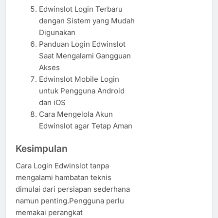
Edwinslot Login Terbaru
dengan Sistem yang Mudah
Digunakan
Panduan Login Edwinslot
Saat Mengalami Gangguan
Akses
Edwinslot Mobile Login
untuk Pengguna Android
dan iOS
Cara Mengelola Akun
Edwinslot agar Tetap Aman
Kesimpulan
Cara Login Edwinslot tanpa
mengalami hambatan teknis
dimulai dari persiapan sederhana
namun penting.Pengguna perlu
memakai perangkat