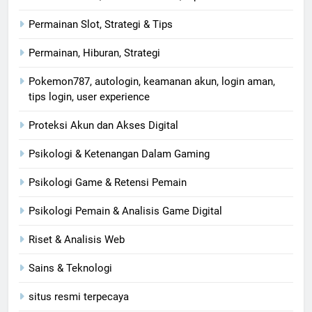
Permainan Slot, Strategi & Tips
Permainan, Hiburan, Strategi
Pokemon787, autologin, keamanan akun, login aman,
tips login, user experience
Proteksi Akun dan Akses Digital
Psikologi & Ketenangan Dalam Gaming
Psikologi Game & Retensi Pemain
Psikologi Pemain & Analisis Game Digital
Riset & Analisis Web
Sains & Teknologi
situs resmi terpecaya