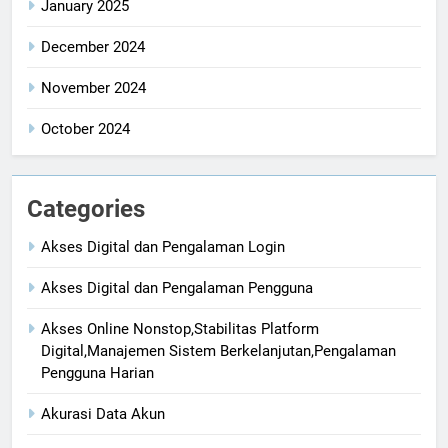
January 2025
December 2024
November 2024
October 2024
Categories
Akses Digital dan Pengalaman Login
Akses Digital dan Pengalaman Pengguna
Akses Online Nonstop,Stabilitas Platform
Digital,Manajemen Sistem Berkelanjutan,Pengalaman
Pengguna Harian
Akurasi Data Akun