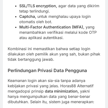
SSL/TLS encryption,
agar data yang dikirim
tetap terlindungi.
Captcha,
untuk menghalau upaya login
otomatis oleh bot.
Multi-Factor Authentication (MFA),
yang
menambahkan verifikasi melalui kode OTP
atau aplikasi autentikasi.
Kombinasi ini memastikan bahwa setiap login
dilakukan oleh pemilik akun yang sah, bukan pihak
tidak bertanggung jawab.
Perlindungan Privasi Data Pengguna
Keamanan login akan sia-sia tanpa adanya
kebijakan privasi yang jelas. Horas88 Alternatif
mengadopsi prinsip
data minimization,
yakni
hanya mengumpulkan data yang benar-benar
dibutuhkan. Selain itu, sistem juga menerapkan: