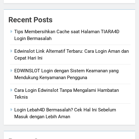
Recent Posts
Tips Membersihkan Cache saat Halaman TIARA4D
Login Bermasalah
Edwinslot Link Alternatif Terbaru: Cara Login Aman dan
Cepat Hari Ini
EDWINSLOT Login dengan Sistem Keamanan yang
Mendukung Kenyamanan Pengguna
Cara Login Edwinslot Tanpa Mengalami Hambatan
Teknis
Login Lebah4D Bermasalah? Cek Hal Ini Sebelum
Masuk dengan Lebih Aman