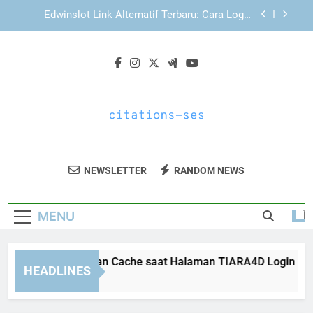
Skip
EDWINSLOT Login dengan Sistem Keamanan
to
yang Mendukung Kenyamanan Pengguna
content
Cara Login Edwinslot Tanpa Mengalami
Hambatan Teknis
Tips Membersihkan Cache saat Halaman
TIARA4D Login Bermasalah
Edwinslot Link Alternatif Terbaru: Cara Login
Aman dan Cepat Hari Ini
EDWINSLOT Login dengan Sistem Keamanan
yang Mendukung Kenyamanan Pengguna
Citations SES
Temukan Kutipan Dan Referensi Yang
Cara Login Edwinslot Tanpa Mengalami
NEWSLETTER
RANDOM NEWS
Hambatan Teknis
Relevan Untuk Studi SES Di Citations SES.
MENU
ps Membersihkan Cache saat Halaman TIARA4D Login Berma
HEADLINES
Weeks Ago