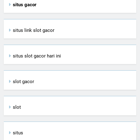
situs gacor
situs link slot gacor
situs slot gacor hari ini
slot gacor
slot
situs