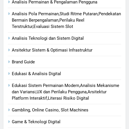
Analisis Permainan & Pengalaman Pengguna
Analisis Pola Permainan,Studi Ritme Putaran,Pendekatan
Bermain Berpengalaman,Perilaku Reel
Terstruktur,Evaluasi Sistem Slot
Analisis Teknologi dan Sistem Digital
Arsitektur Sistem & Optimasi Infrastruktur
Brand Guide
Edukasi & Analisis Digital
Edukasi Sistem Permainan Modern,Analisis Mekanisme
dan Variansi,UX dan Perilaku Pengguna,Arsitektur
Platform Interaktif,Literasi Risiko Digital
Gambling, Online Casino, Slot Machines
Game & Teknologi Digital