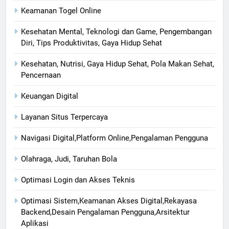
Keamanan Togel Online
Kesehatan Mental, Teknologi dan Game, Pengembangan
Diri, Tips Produktivitas, Gaya Hidup Sehat
Kesehatan, Nutrisi, Gaya Hidup Sehat, Pola Makan Sehat,
Pencernaan
Keuangan Digital
Layanan Situs Terpercaya
Navigasi Digital,Platform Online,Pengalaman Pengguna
Olahraga, Judi, Taruhan Bola
Optimasi Login dan Akses Teknis
Optimasi Sistem,Keamanan Akses Digital,Rekayasa
Backend,Desain Pengalaman Pengguna,Arsitektur
Aplikasi