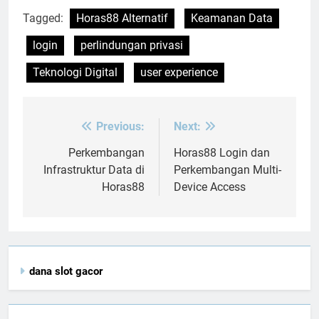
Tagged:
Horas88 Alternatif
Keamanan Data
login
perlindungan privasi
Teknologi Digital
user experience
Previous:
Next:
Post
navigation
Perkembangan
Horas88 Login dan
Infrastruktur Data di
Perkembangan Multi-
Horas88
Device Access
dana slot gacor