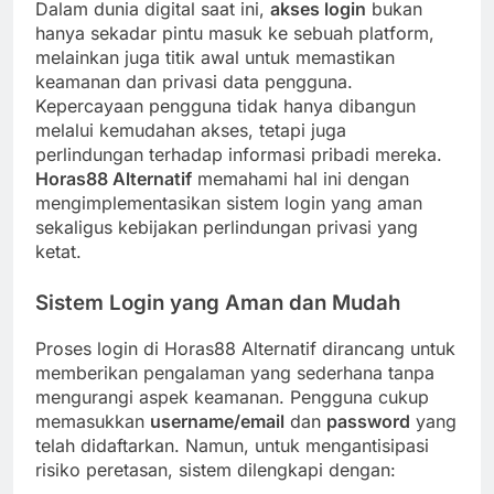
Dalam dunia digital saat ini,
akses login
bukan
hanya sekadar pintu masuk ke sebuah platform,
melainkan juga titik awal untuk memastikan
keamanan dan privasi data pengguna.
Kepercayaan pengguna tidak hanya dibangun
melalui kemudahan akses, tetapi juga
perlindungan terhadap informasi pribadi mereka.
Horas88 Alternatif
memahami hal ini dengan
mengimplementasikan sistem login yang aman
sekaligus kebijakan perlindungan privasi yang
ketat.
Sistem Login yang Aman dan Mudah
Proses login di Horas88 Alternatif dirancang untuk
memberikan pengalaman yang sederhana tanpa
mengurangi aspek keamanan. Pengguna cukup
memasukkan
username/email
dan
password
yang
telah didaftarkan. Namun, untuk mengantisipasi
risiko peretasan, sistem dilengkapi dengan: