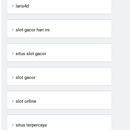
laris4d
slot gacor hari ini
situs slot gacor
slot gacor
slot online
situs terpercaya