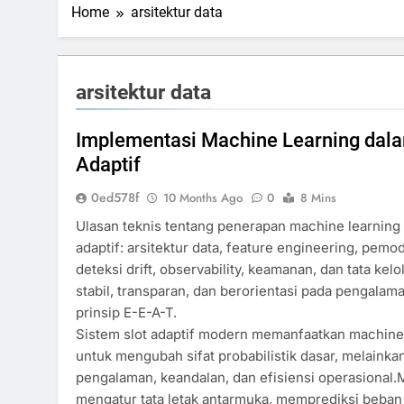
Home
arsitektur data
arsitektur data
Implementasi Machine Learning dala
Adaptif
0ed578f
10 Months Ago
0
8 Mins
Ulasan teknis tentang penerapan machine learning
adaptif: arsitektur data, feature engineering, pemod
deteksi drift, observability, keamanan, dan tata kel
stabil, transparan, dan berorientasi pada pengala
prinsip E-E-A-T.
Sistem slot adaptif modern memanfaatkan machine
untuk mengubah sifat probabilistik dasar, melaink
pengalaman, keandalan, dan efisiensi operasiona
mengatur tata letak antarmuka, memprediksi beban l