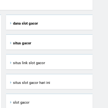
dana slot gacor
situs gacor
situs link slot gacor
situs slot gacor hari ini
slot gacor