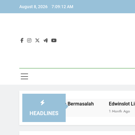
Skip
August 8, 2026
7:09:13 AM
to
content
Cit
Temukan Ku
an TIARA4D Login Bermasalah
Edwinslot Link Alternati
1 Month Ago
HEADLINES