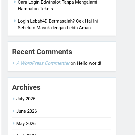
Cara Login Edwinslot Tanpa Mengalami
Hambatan Teknis
Login Lebah4D Bermasalah? Cek Hal Ini
Sebelum Masuk dengan Lebih Aman
Recent Comments
A WordPress Commenter
on
Hello world!
Archives
July 2026
June 2026
May 2026