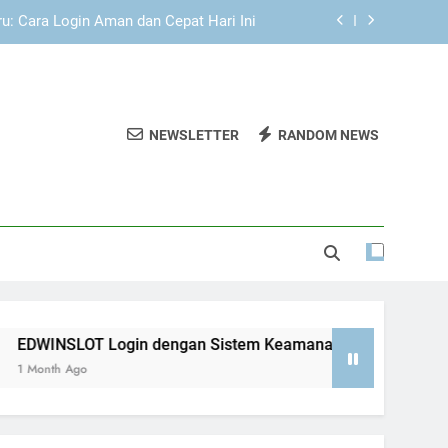
aru: Cara Login Aman dan Cepat Hari Ini
ang Mendukung Kenyamanan Pengguna
lot Tanpa Mengalami Hambatan Teknis
NEWSLETTER
RANDOM NEWS
t Halaman TIARA4D Login Bermasalah
aru: Cara Login Aman dan Cepat Hari Ini
ns SES.
ang Mendukung Kenyamanan Pengguna
lot Tanpa Mengalami Hambatan Teknis
 Login dengan Sistem Keamanan yang Mendukung Kenyama