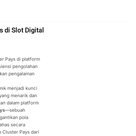
 di Slot Digital
r Pays di platform
isiensi pengolahan
tkan pengalaman
tmik menjadi kunci
yang menarik dan
kan dalam platform
ays
—sebuah
gantikan pola
bahas secara
Cluster Pays dari