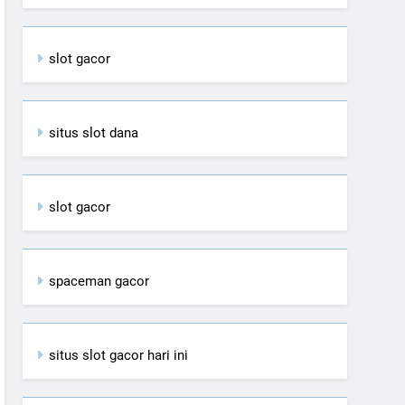
slot gacor
situs slot dana
slot gacor
spaceman gacor
situs slot gacor hari ini