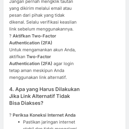
Jangan pernah mengklik tautan
yang dikirim melalui email atau
pesan dari pihak yang tidak
dikenal. Selalu verifikasi keaslian
link sebelum menggunakannya.
?
Aktifkan Two-Factor
Authentication (2FA)
Untuk mengamankan akun Anda,
aktifkan
Two-Factor
Authentication (2FA)
agar login
tetap aman meskipun Anda
menggunakan link alternatif.
4. Apa yang Harus Dilakukan
Jika Link Alternatif Tidak
Bisa Diakses?
?
Periksa Koneksi Internet Anda
Pastikan jaringan internet
stabil dan tidak mengalami