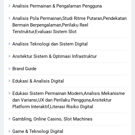
Analisis Permainan & Pengalaman Pengguna
Analisis Pola Permainan,Studi Ritme Putaran,Pendekatan
Bermain Berpengalaman,Perilaku Reel
Terstruktur,Evaluasi Sistem Slot
Analisis Teknologi dan Sistem Digital
Arsitektur Sistem & Optimasi Infrastruktur
Brand Guide
Edukasi & Analisis Digital
Edukasi Sistem Permainan Modern,Analisis Mekanisme
dan Variansi,UX dan Perilaku Pengguna,Arsitektur
Platform Interaktif,Literasi Risiko Digital
Gambling, Online Casino, Slot Machines
Game & Teknologi Digital