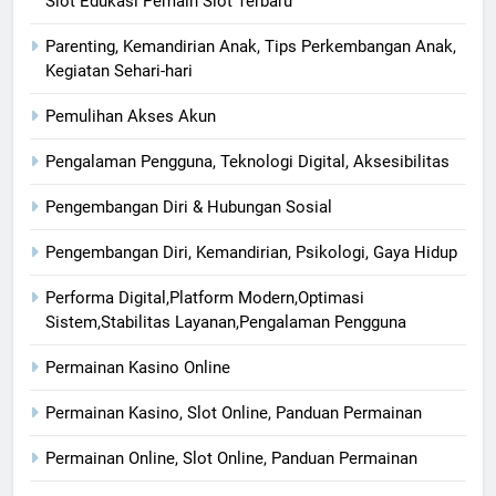
Slot Edukasi Pemain Slot Terbaru
Parenting, Kemandirian Anak, Tips Perkembangan Anak,
Kegiatan Sehari-hari
Pemulihan Akses Akun
Pengalaman Pengguna, Teknologi Digital, Aksesibilitas
Pengembangan Diri & Hubungan Sosial
Pengembangan Diri, Kemandirian, Psikologi, Gaya Hidup
Performa Digital,Platform Modern,Optimasi
Sistem,Stabilitas Layanan,Pengalaman Pengguna
Permainan Kasino Online
Permainan Kasino, Slot Online, Panduan Permainan
Permainan Online, Slot Online, Panduan Permainan