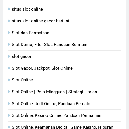
situs slot online
situs slot online gacor hari ini
Slot dan Permainan
Slot Demo, Fitur Slot, Panduan Bermain
slot gacor
Slot Gacor, Jackpot, Slot Online
Slot Online
Slot Online | Pola Mingguan | Strategi Harian
Slot Online, Judi Online, Panduan Pemain
Slot Online, Kasino Online, Panduan Permainan
Slot Online, Keamanan Digital, Game Kasino, Hiburan