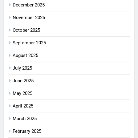
December 2025
November 2025
October 2025
September 2025
August 2025
July 2025
June 2025
May 2025
April 2025
March 2025
February 2025