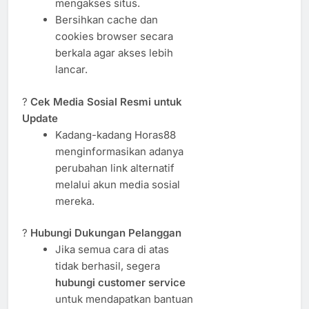
mengakses situs.
Bersihkan cache dan
cookies browser secara
berkala agar akses lebih
lancar.
?
Cek Media Sosial Resmi untuk
Update
Kadang-kadang Horas88
menginformasikan adanya
perubahan link alternatif
melalui akun media sosial
mereka.
?
Hubungi Dukungan Pelanggan
Jika semua cara di atas
tidak berhasil, segera
hubungi customer service
untuk mendapatkan bantuan