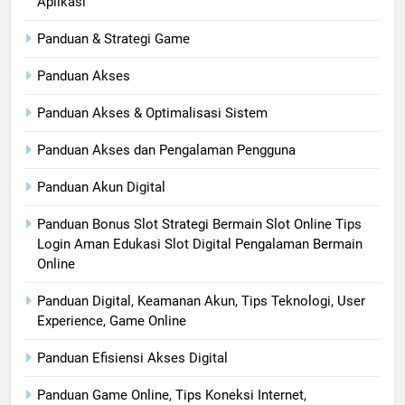
Aplikasi
Panduan & Strategi Game
Panduan Akses
Panduan Akses & Optimalisasi Sistem
Panduan Akses dan Pengalaman Pengguna
Panduan Akun Digital
Panduan Bonus Slot Strategi Bermain Slot Online Tips
Login Aman Edukasi Slot Digital Pengalaman Bermain
Online
Panduan Digital, Keamanan Akun, Tips Teknologi, User
Experience, Game Online
Panduan Efisiensi Akses Digital
Panduan Game Online, Tips Koneksi Internet,