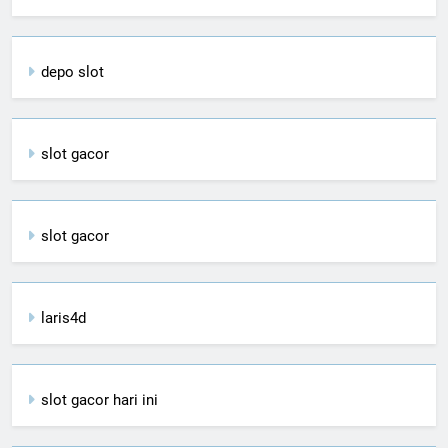
depo slot
slot gacor
slot gacor
laris4d
slot gacor hari ini