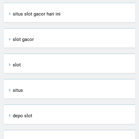
situs slot gacor hari ini
slot gacor
slot
situs
depo slot