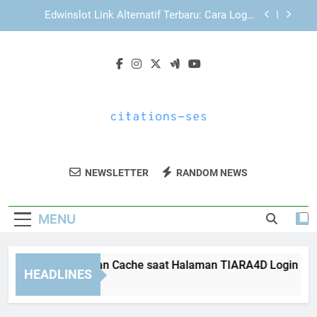
Skip
EDWINSLOT Login dengan Sistem Keamanan
to
yang Mendukung Kenyamanan Pengguna
content
Cara Login Edwinslot Tanpa Mengalami
Hambatan Teknis
Tips Membersihkan Cache saat Halaman
TIARA4D Login Bermasalah
Edwinslot Link Alternatif Terbaru: Cara Login
Aman dan Cepat Hari Ini
EDWINSLOT Login dengan Sistem Keamanan
yang Mendukung Kenyamanan Pengguna
Citations SES
Temukan Kutipan Dan Referensi Yang
Cara Login Edwinslot Tanpa Mengalami
NEWSLETTER
RANDOM NEWS
Hambatan Teknis
Relevan Untuk Studi SES Di Citations SES.
MENU
ps Membersihkan Cache saat Halaman TIARA4D Login Berma
HEADLINES
Month Ago