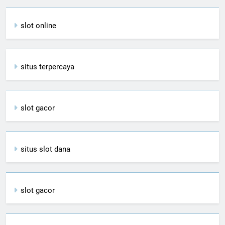
slot online
situs terpercaya
slot gacor
situs slot dana
slot gacor