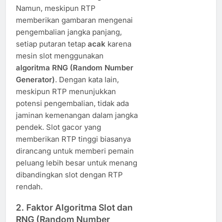
Namun, meskipun RTP
memberikan gambaran mengenai
pengembalian jangka panjang,
setiap putaran tetap
acak
karena
mesin slot menggunakan
algoritma RNG (Random Number
Generator)
. Dengan kata lain,
meskipun RTP menunjukkan
potensi pengembalian, tidak ada
jaminan kemenangan dalam jangka
pendek. Slot gacor yang
memberikan RTP tinggi biasanya
dirancang untuk memberi pemain
peluang lebih besar untuk menang
dibandingkan slot dengan RTP
rendah.
2. Faktor Algoritma Slot dan
RNG (Random Number