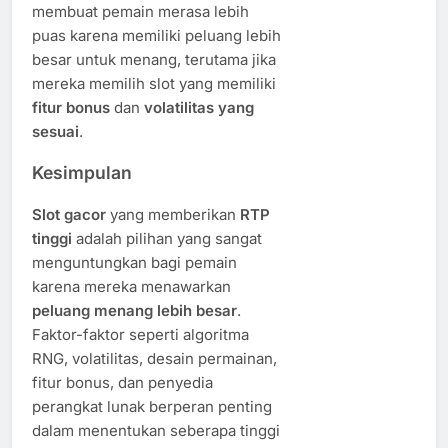
membuat pemain merasa lebih
puas karena memiliki peluang lebih
besar untuk menang, terutama jika
mereka memilih slot yang memiliki
fitur bonus
dan
volatilitas yang
sesuai
.
Kesimpulan
Slot gacor
yang memberikan
RTP
tinggi
adalah pilihan yang sangat
menguntungkan bagi pemain
karena mereka menawarkan
peluang menang lebih besar
.
Faktor-faktor seperti algoritma
RNG, volatilitas, desain permainan,
fitur bonus, dan penyedia
perangkat lunak berperan penting
dalam menentukan seberapa tinggi