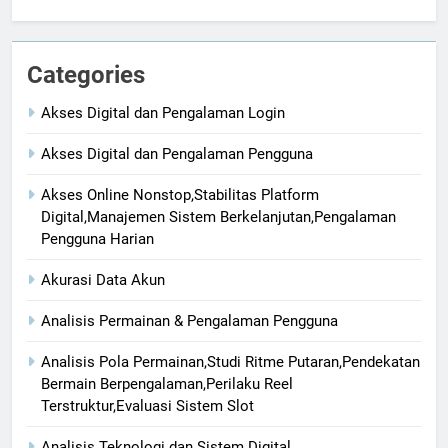
Categories
Akses Digital dan Pengalaman Login
Akses Digital dan Pengalaman Pengguna
Akses Online Nonstop,Stabilitas Platform
Digital,Manajemen Sistem Berkelanjutan,Pengalaman
Pengguna Harian
Akurasi Data Akun
Analisis Permainan & Pengalaman Pengguna
Analisis Pola Permainan,Studi Ritme Putaran,Pendekatan
Bermain Berpengalaman,Perilaku Reel
Terstruktur,Evaluasi Sistem Slot
Analisis Teknologi dan Sistem Digital