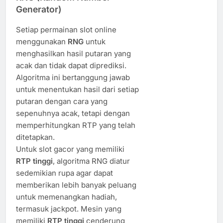
Generator)
Setiap permainan slot online
menggunakan
RNG
untuk
menghasilkan hasil putaran yang
acak dan tidak dapat diprediksi.
Algoritma ini bertanggung jawab
untuk menentukan hasil dari setiap
putaran dengan cara yang
sepenuhnya acak, tetapi dengan
memperhitungkan RTP yang telah
ditetapkan.
Untuk slot gacor yang memiliki
RTP tinggi
, algoritma RNG diatur
sedemikian rupa agar dapat
memberikan lebih banyak peluang
untuk memenangkan hadiah,
termasuk jackpot. Mesin yang
memiliki
RTP tinggi
cenderung