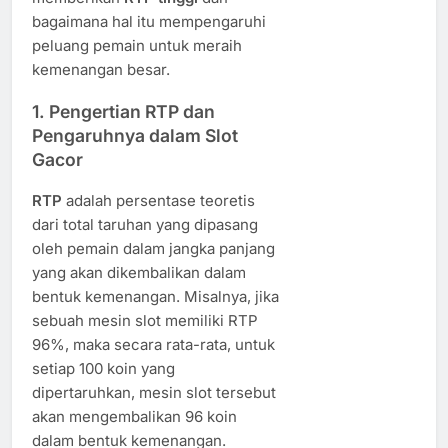
bagaimana hal itu mempengaruhi
peluang pemain untuk meraih
kemenangan besar.
1. Pengertian RTP dan
Pengaruhnya dalam Slot
Gacor
RTP
adalah persentase teoretis
dari total taruhan yang dipasang
oleh pemain dalam jangka panjang
yang akan dikembalikan dalam
bentuk kemenangan. Misalnya, jika
sebuah mesin slot memiliki RTP
96%, maka secara rata-rata, untuk
setiap 100 koin yang
dipertaruhkan, mesin slot tersebut
akan mengembalikan 96 koin
dalam bentuk kemenangan.