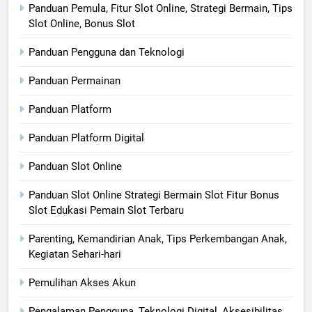
Panduan Pemula, Fitur Slot Online, Strategi Bermain, Tips
Slot Online, Bonus Slot
Panduan Pengguna dan Teknologi
Panduan Permainan
Panduan Platform
Panduan Platform Digital
Panduan Slot Online
Panduan Slot Online Strategi Bermain Slot Fitur Bonus
Slot Edukasi Pemain Slot Terbaru
Parenting, Kemandirian Anak, Tips Perkembangan Anak,
Kegiatan Sehari-hari
Pemulihan Akses Akun
Pengalaman Pengguna, Teknologi Digital, Aksesibilitas