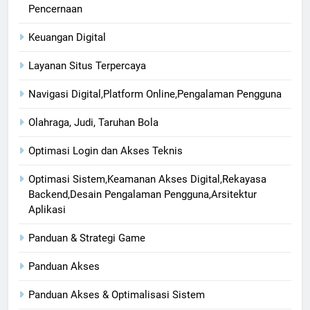
Pencernaan
Keuangan Digital
Layanan Situs Terpercaya
Navigasi Digital,Platform Online,Pengalaman Pengguna
Olahraga, Judi, Taruhan Bola
Optimasi Login dan Akses Teknis
Optimasi Sistem,Keamanan Akses Digital,Rekayasa
Backend,Desain Pengalaman Pengguna,Arsitektur
Aplikasi
Panduan & Strategi Game
Panduan Akses
Panduan Akses & Optimalisasi Sistem