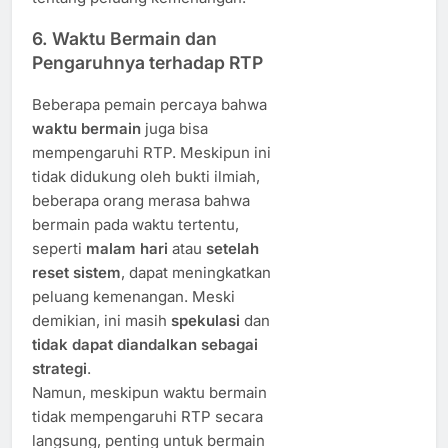
6. Waktu Bermain dan
Pengaruhnya terhadap RTP
Beberapa pemain percaya bahwa
waktu bermain
juga bisa
mempengaruhi RTP. Meskipun ini
tidak didukung oleh bukti ilmiah,
beberapa orang merasa bahwa
bermain pada waktu tertentu,
seperti
malam hari
atau
setelah
reset sistem
, dapat meningkatkan
peluang kemenangan. Meski
demikian, ini masih
spekulasi
dan
tidak dapat diandalkan sebagai
strategi
.
Namun, meskipun waktu bermain
tidak mempengaruhi RTP secara
langsung, penting untuk bermain