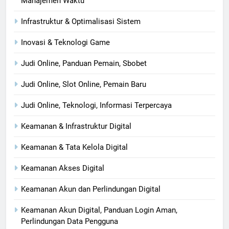
Manajemen Waktu
Infrastruktur & Optimalisasi Sistem
Inovasi & Teknologi Game
Judi Online, Panduan Pemain, Sbobet
Judi Online, Slot Online, Pemain Baru
Judi Online, Teknologi, Informasi Terpercaya
Keamanan & Infrastruktur Digital
Keamanan & Tata Kelola Digital
Keamanan Akses Digital
Keamanan Akun dan Perlindungan Digital
Keamanan Akun Digital, Panduan Login Aman,
Perlindungan Data Pengguna