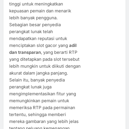
tinggi untuk meningkatkan
kepuasan pemain dan menarik
lebih banyak pengguna.
Sebagian besar penyedia
perangkat lunak telah
mendapatkan reputasi untuk
menciptakan slot gacor yang
adil
dan transparan
, yang berarti RTP
yang ditetapkan pada slot tersebut
lebih mungkin untuk diikuti dengan
akurat dalam jangka panjang.
Selain itu, banyak penyedia
perangkat lunak juga
mengimplementasikan fitur yang
memungkinkan pemain untuk
memeriksa RTP pada permainan
tertentu, sehingga memberi
mereka gambaran yang lebih jelas
tentang peluang kemenangan.