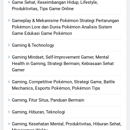
Game Sehat, Keseimbangan Hidup, Lifestyle,
Produktivitas, Tips Game Online
Gameplay & Mekanisme Pokémon Strategi Pertarungan
Pokémon Lore dan Dunia Pokémon Analisis Sistem
Game Edukasi Game Pokémon
Gaming & Technology
Gaming Mindset, Self-Improvement Gamer, Mental
Health in Gaming, Strategi Bermain, Kebiasaan Sehat
Gamer
Gaming, Competitive Pokémon, Strategi Game, Battle
Mechanics, Esports Pokémon, Pokémon Tips
Gaming, Fitur Situs, Panduan Bermain
Gaming, Hiburan, Teknologi
Gaming, Kesehatan Mental, Produktivitas, Hiburan Sehat,