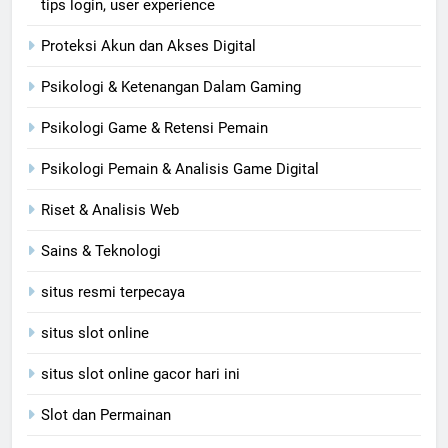
tips login, user experience
Proteksi Akun dan Akses Digital
Psikologi & Ketenangan Dalam Gaming
Psikologi Game & Retensi Pemain
Psikologi Pemain & Analisis Game Digital
Riset & Analisis Web
Sains & Teknologi
situs resmi terpecaya
situs slot online
situs slot online gacor hari ini
Slot dan Permainan