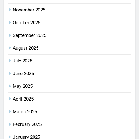
November 2025
October 2025
September 2025
August 2025
July 2025
June 2025
May 2025
April 2025
March 2025
February 2025
January 2025