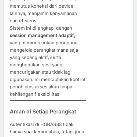
memutus koneksi dari device
lainnya, menjamin kenyamanan
dan efisiensi.
Sistem ini dilengkapi dengan
session management adaptif
,
yang memungkinkan pengguna
mengelola perangkat mana saja
yang sedang aktif, serta
menghentikan sesi yang
mencurigakan atau tidak lagi
digunakan. Ini menciptakan kontrol
penuh atas akses akun tanpa
kehilangan fleksibilitas.
Aman di Setiap Perangkat
Autentikasi di HORAS88 tidak
hanya soal kemudahan, tetapi juga