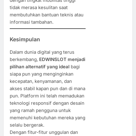
dengan tingkat mobilitas tinggi
tidak merasa kesulitan saat
membutuhkan bantuan teknis atau
informasi tambahan.
Kesimpulan
Dalam dunia digital yang terus
berkembang,
EDWINSLOT menjadi
pilihan alternatif yang ideal
bagi
siapa pun yang menginginkan
kecepatan, kenyamanan, dan
akses stabil kapan pun dan di mana
pun. Platform ini telah memadukan
teknologi responsif dengan desain
yang ramah pengguna untuk
memenuhi kebutuhan mereka yang
selalu bergerak.
Dengan fitur-fitur unggulan dan