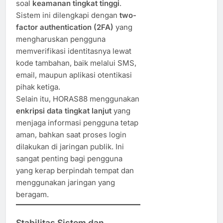
soal
keamanan tingkat tinggi
.
Sistem ini dilengkapi dengan
two-
factor authentication (2FA)
yang
mengharuskan pengguna
memverifikasi identitasnya lewat
kode tambahan, baik melalui SMS,
email, maupun aplikasi otentikasi
pihak ketiga.
Selain itu, HORAS88 menggunakan
enkripsi data tingkat lanjut
yang
menjaga informasi pengguna tetap
aman, bahkan saat proses login
dilakukan di jaringan publik. Ini
sangat penting bagi pengguna
yang kerap berpindah tempat dan
menggunakan jaringan yang
beragam.
Stabilitas Sistem dan