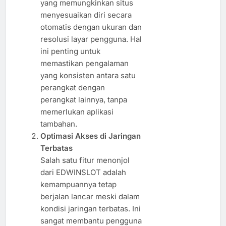
yang memungkinkan situs
menyesuaikan diri secara
otomatis dengan ukuran dan
resolusi layar pengguna. Hal
ini penting untuk
memastikan pengalaman
yang konsisten antara satu
perangkat dengan
perangkat lainnya, tanpa
memerlukan aplikasi
tambahan.
Optimasi Akses di Jaringan
Terbatas
Salah satu fitur menonjol
dari EDWINSLOT adalah
kemampuannya tetap
berjalan lancar meski dalam
kondisi jaringan terbatas. Ini
sangat membantu pengguna