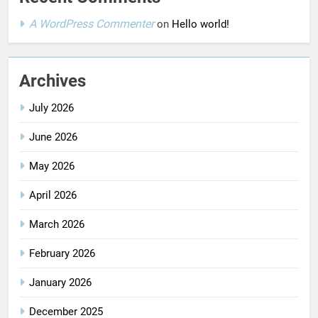
A WordPress Commenter
on
Hello world!
Archives
July 2026
June 2026
May 2026
April 2026
March 2026
February 2026
January 2026
December 2025