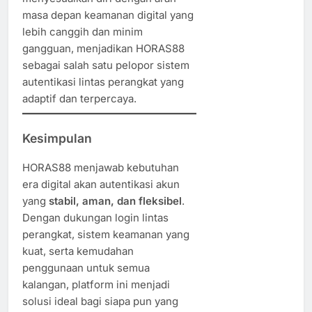
masa depan keamanan digital yang
lebih canggih dan minim
gangguan, menjadikan HORAS88
sebagai salah satu pelopor sistem
autentikasi lintas perangkat yang
adaptif dan terpercaya.
Kesimpulan
HORAS88 menjawab kebutuhan
era digital akan autentikasi akun
yang
stabil, aman, dan fleksibel
.
Dengan dukungan login lintas
perangkat, sistem keamanan yang
kuat, serta kemudahan
penggunaan untuk semua
kalangan, platform ini menjadi
solusi ideal bagi siapa pun yang