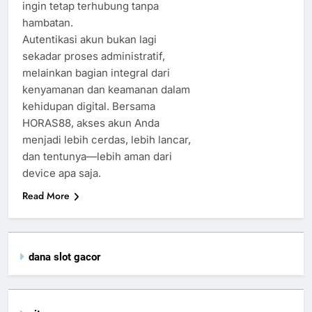
ingin tetap terhubung tanpa
hambatan.
Autentikasi akun bukan lagi
sekadar proses administratif,
melainkan bagian integral dari
kenyamanan dan keamanan dalam
kehidupan digital. Bersama
HORAS88, akses akun Anda
menjadi lebih cerdas, lebih lancar,
dan tentunya—lebih aman dari
device apa saja.
Read More
dana slot gacor