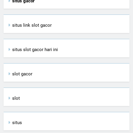
situs gacor
situs link slot gacor
situs slot gacor hari ini
slot gacor
slot
situs