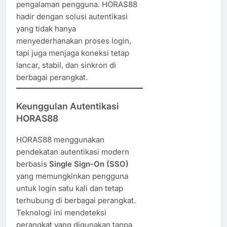
pengalaman pengguna. HORAS88
hadir dengan solusi autentikasi
yang tidak hanya
menyederhanakan proses login,
tapi juga menjaga koneksi tetap
lancar, stabil, dan sinkron di
berbagai perangkat.
Keunggulan Autentikasi
HORAS88
HORAS88 menggunakan
pendekatan autentikasi modern
berbasis
Single Sign-On (SSO)
yang memungkinkan pengguna
untuk login satu kali dan tetap
terhubung di berbagai perangkat.
Teknologi ini mendeteksi
perangkat yang digunakan tanpa