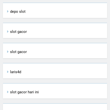
depo slot
slot gacor
slot gacor
laris4d
slot gacor hari ini