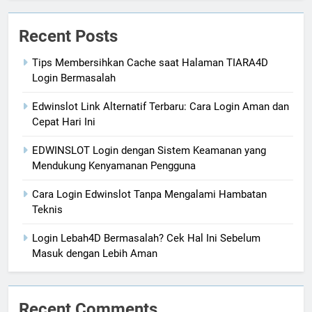
Recent Posts
Tips Membersihkan Cache saat Halaman TIARA4D
Login Bermasalah
Edwinslot Link Alternatif Terbaru: Cara Login Aman dan
Cepat Hari Ini
EDWINSLOT Login dengan Sistem Keamanan yang
Mendukung Kenyamanan Pengguna
Cara Login Edwinslot Tanpa Mengalami Hambatan
Teknis
Login Lebah4D Bermasalah? Cek Hal Ini Sebelum
Masuk dengan Lebih Aman
Recent Comments