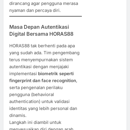
dirancang agar pengguna merasa
nyaman dan percaya diri.
Masa Depan Autentikasi
Digital Bersama HORAS88
HORAS88 tak berhenti pada apa
yang sudah ada. Tim pengembang
terus menyempurnakan sistem
autentikasi dengan menjajaki
implementasi
biometrik seperti
fingerprint dan face recognition
,
serta pengenalan perilaku
pengguna (behavioral
authentication) untuk validasi
identitas yang lebih personal dan
dinamis.
Langkah ini diambil untuk
menyesuaikan diri dengan arah