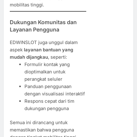
mobilitas tinggi.
Dukungan Komunitas dan
Layanan Pengguna
EDWINSLOT juga unggul dalam
aspek
layanan bantuan yang
mudah dijangkau
, seperti:
Formulir kontak yang
dioptimalkan untuk
perangkat seluler
Panduan penggunaan
dengan visualisasi interaktif
Respons cepat dari tim
dukungan pengguna
Semua ini dirancang untuk
memastikan bahwa pengguna