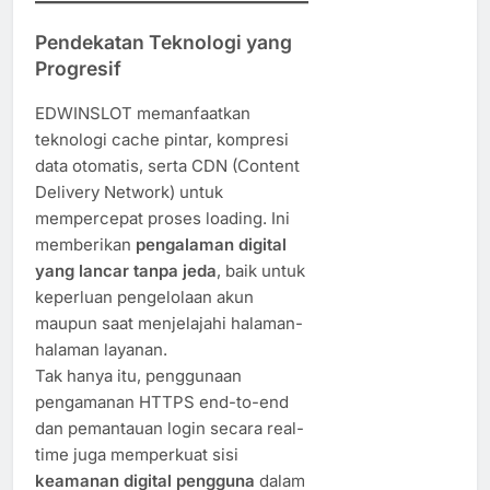
Pendekatan Teknologi yang
Progresif
EDWINSLOT memanfaatkan
teknologi cache pintar, kompresi
data otomatis, serta CDN (Content
Delivery Network) untuk
mempercepat proses loading. Ini
memberikan
pengalaman digital
yang lancar tanpa jeda
, baik untuk
keperluan pengelolaan akun
maupun saat menjelajahi halaman-
halaman layanan.
Tak hanya itu, penggunaan
pengamanan HTTPS end-to-end
dan pemantauan login secara real-
time juga memperkuat sisi
keamanan digital pengguna
dalam