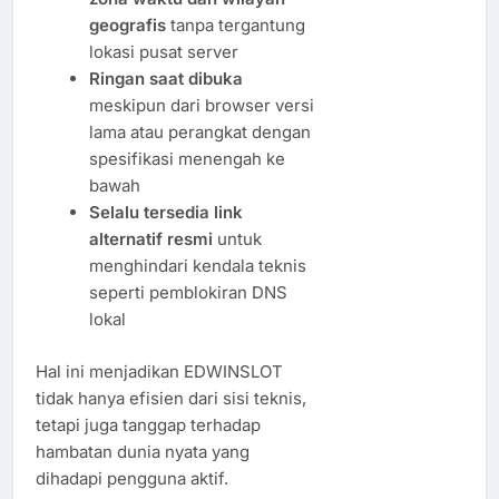
geografis
tanpa tergantung
lokasi pusat server
Ringan saat dibuka
meskipun dari browser versi
lama atau perangkat dengan
spesifikasi menengah ke
bawah
Selalu tersedia link
alternatif resmi
untuk
menghindari kendala teknis
seperti pemblokiran DNS
lokal
Hal ini menjadikan EDWINSLOT
tidak hanya efisien dari sisi teknis,
tetapi juga tanggap terhadap
hambatan dunia nyata yang
dihadapi pengguna aktif.