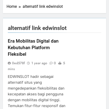
Home
alternatif link edwinslot
alternatif link edwinslot
Era Mobilitas Digital dan
Kebutuhan Platform
Fleksibel
0ed578f
1 year ago
0
5
mins
EDWINSLOT hadir sebagai
alternatif situs yang
mengedepankan fleksibilitas dan
kecepatan akses bagi pengguna
dengan mobilitas digital tinggi.
Temukan fitur-fitur responsif dan