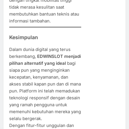
dengan tingkat mobilitas tinggi
tidak merasa kesulitan saat
membutuhkan bantuan teknis atau
informasi tambahan.
Kesimpulan
Dalam dunia digital yang terus
berkembang,
EDWINSLOT menjadi
pilihan alternatif yang ideal
bagi
siapa pun yang menginginkan
kecepatan, kenyamanan, dan
akses stabil kapan pun dan di mana
pun. Platform ini telah memadukan
teknologi responsif dengan desain
yang ramah pengguna untuk
memenuhi kebutuhan mereka yang
selalu bergerak.
Dengan fitur-fitur unggulan dan