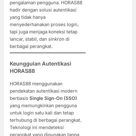
pengalaman pengguna. HORAS88
hadir dengan solusi autentikasi
yang tidak hanya
menyederhanakan proses login,
tapi juga menjaga koneksi tetap
lancar, stabil, dan sinkron di
berbagai perangkat.
Keunggulan Autentikasi
HORAS88
HORAS88 menggunakan
pendekatan autentikasi modern
berbasis
Single Sign-On (SSO)
yang memungkinkan pengguna
untuk login satu kali dan tetap
terhubung di berbagai perangkat.
Teknologi ini mendeteksi
perangkat yang digunakan tanpa