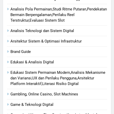
Analisis Pola Permainan,Studi Ritme Putaran,Pendekatan
Bermain Berpengalaman,Perilaku Reel
Terstruktur,Evaluasi Sistem Slot
Analisis Teknologi dan Sistem Digital
Arsitektur Sistem & Optimasi Infrastruktur
Brand Guide
Edukasi & Analisis Digital
Edukasi Sistem Permainan Modern,Analisis Mekanisme
dan Variansi,UX dan Perilaku Pengguna,Arsitektur
Platform Interaktif,Literasi Risiko Digital
Gambling, Online Casino, Slot Machines
Game & Teknologi Digital