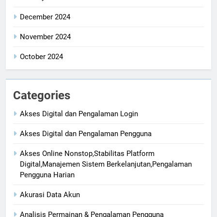
December 2024
November 2024
October 2024
Categories
Akses Digital dan Pengalaman Login
Akses Digital dan Pengalaman Pengguna
Akses Online Nonstop,Stabilitas Platform
Digital,Manajemen Sistem Berkelanjutan,Pengalaman
Pengguna Harian
Akurasi Data Akun
Analisis Permainan & Pengalaman Pengguna