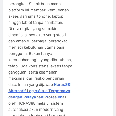
perangkat. Simak bagaimana
platform ini memberi kemudahan
akses dari smartphone, laptop,
hingga tablet tanpa hambatan.
Di era digital yang semakin
dinamis, akses akun yang stabil
dan aman di berbagai perangkat
menjadi kebutuhan utama bagi
pengguna. Bukan hanya
kemudahan login yang dibutuhkan,
tetapi juga konsistensi akses tanpa
gangguan, serta keamanan
maksimal dari risiko pencurian
data. Inilah yang dijawab
Horas88:
Alternatif Login Situs Terpercaya
dengan Pelayanan Profesional
oleh HORAS88 melalui sistem
autentikasi akun modern yang
mendukung login dari berbagai