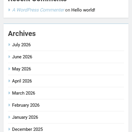
A WordPress Commenter
on
Hello world!
Archives
July 2026
June 2026
May 2026
April 2026
March 2026
February 2026
January 2026
December 2025