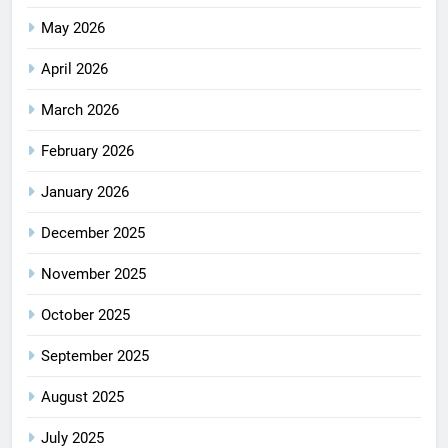
May 2026
April 2026
March 2026
February 2026
January 2026
December 2025
November 2025
October 2025
September 2025
August 2025
July 2025