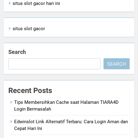
situs slot gacor hari ini
situs slot gacor
Search
SEARCH
Recent Posts
Tips Membersihkan Cache saat Halaman TIARA4D
Login Bermasalah
Edwinslot Link Alternatif Terbaru: Cara Login Aman dan
Cepat Hari Ini