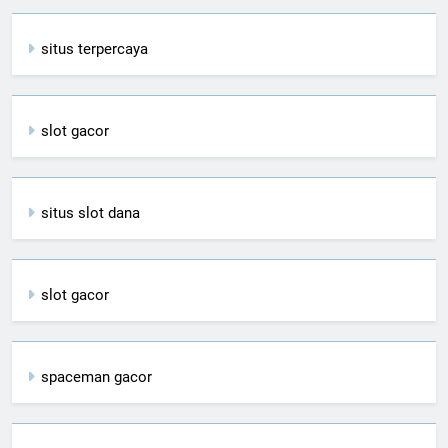
situs terpercaya
slot gacor
situs slot dana
slot gacor
spaceman gacor