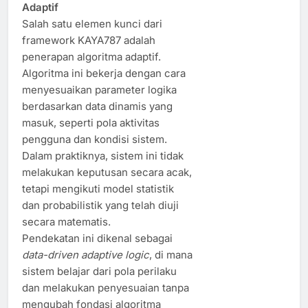
Adaptif
Salah satu elemen kunci dari
framework KAYA787 adalah
penerapan algoritma adaptif.
Algoritma ini bekerja dengan cara
menyesuaikan parameter logika
berdasarkan data dinamis yang
masuk, seperti pola aktivitas
pengguna dan kondisi sistem.
Dalam praktiknya, sistem ini tidak
melakukan keputusan secara acak,
tetapi mengikuti model statistik
dan probabilistik yang telah diuji
secara matematis.
Pendekatan ini dikenal sebagai
data-driven adaptive logic
, di mana
sistem belajar dari pola perilaku
dan melakukan penyesuaian tanpa
mengubah fondasi algoritma