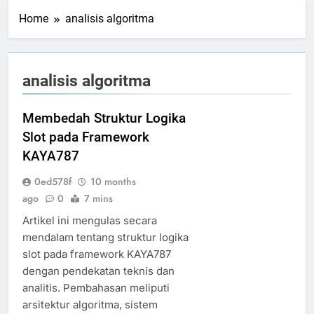
Home
analisis algoritma
analisis algoritma
Membedah Struktur Logika
Slot pada Framework
KAYA787
0ed578f
10 months
ago
0
7 mins
Artikel ini mengulas secara
mendalam tentang struktur logika
slot pada framework KAYA787
dengan pendekatan teknis dan
analitis. Pembahasan meliputi
arsitektur algoritma, sistem