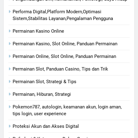
Performa Digital,Platform Modern,Optimasi
Sistem,Stabilitas Layanan,Pengalaman Pengguna
Permainan Kasino Online
Permainan Kasino, Slot Online, Panduan Permainan
Permainan Online, Slot Online, Panduan Permainan
Permainan Slot, Panduan Casino, Tips dan Trik
Permainan Slot, Strategi & Tips
Permainan, Hiburan, Strategi
Pokemon787, autologin, keamanan akun, login aman,
tips login, user experience
Proteksi Akun dan Akses Digital