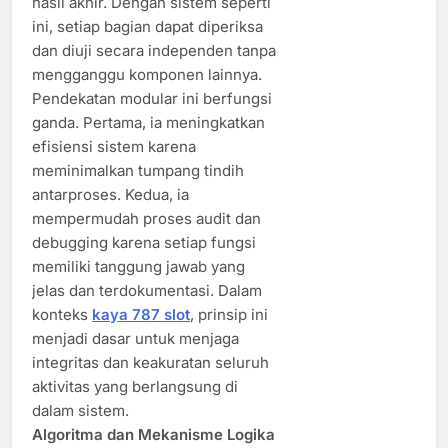
hasil akhir. Dengan sistem seperti
ini, setiap bagian dapat diperiksa
dan diuji secara independen tanpa
mengganggu komponen lainnya.
Pendekatan modular ini berfungsi
ganda. Pertama, ia meningkatkan
efisiensi sistem karena
meminimalkan tumpang tindih
antarproses. Kedua, ia
mempermudah proses audit dan
debugging karena setiap fungsi
memiliki tanggung jawab yang
jelas dan terdokumentasi. Dalam
konteks
kaya 787 slot
, prinsip ini
menjadi dasar untuk menjaga
integritas dan keakuratan seluruh
aktivitas yang berlangsung di
dalam sistem.
Algoritma dan Mekanisme Logika