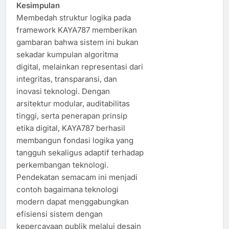
Kesimpulan
Membedah struktur logika pada
framework KAYA787 memberikan
gambaran bahwa sistem ini bukan
sekadar kumpulan algoritma
digital, melainkan representasi dari
integritas, transparansi, dan
inovasi teknologi. Dengan
arsitektur modular, auditabilitas
tinggi, serta penerapan prinsip
etika digital, KAYA787 berhasil
membangun fondasi logika yang
tangguh sekaligus adaptif terhadap
perkembangan teknologi.
Pendekatan semacam ini menjadi
contoh bagaimana teknologi
modern dapat menggabungkan
efisiensi sistem dengan
kepercayaan publik melalui desain