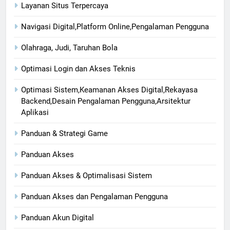
Layanan Situs Terpercaya
Navigasi Digital,Platform Online,Pengalaman Pengguna
Olahraga, Judi, Taruhan Bola
Optimasi Login dan Akses Teknis
Optimasi Sistem,Keamanan Akses Digital,Rekayasa
Backend,Desain Pengalaman Pengguna,Arsitektur
Aplikasi
Panduan & Strategi Game
Panduan Akses
Panduan Akses & Optimalisasi Sistem
Panduan Akses dan Pengalaman Pengguna
Panduan Akun Digital