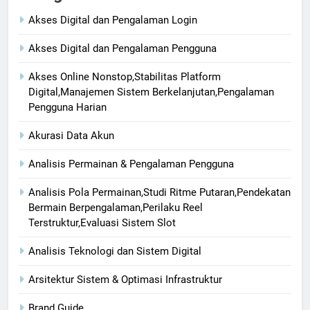
Akses Digital dan Pengalaman Login
Akses Digital dan Pengalaman Pengguna
Akses Online Nonstop,Stabilitas Platform
Digital,Manajemen Sistem Berkelanjutan,Pengalaman
Pengguna Harian
Akurasi Data Akun
Analisis Permainan & Pengalaman Pengguna
Analisis Pola Permainan,Studi Ritme Putaran,Pendekatan
Bermain Berpengalaman,Perilaku Reel
Terstruktur,Evaluasi Sistem Slot
Analisis Teknologi dan Sistem Digital
Arsitektur Sistem & Optimasi Infrastruktur
Brand Guide