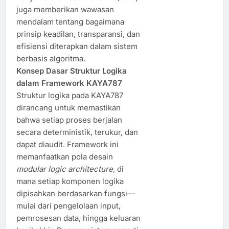
juga memberikan wawasan
mendalam tentang bagaimana
prinsip keadilan, transparansi, dan
efisiensi diterapkan dalam sistem
berbasis algoritma.
Konsep Dasar Struktur Logika
dalam Framework KAYA787
Struktur logika pada KAYA787
dirancang untuk memastikan
bahwa setiap proses berjalan
secara deterministik, terukur, dan
dapat diaudit. Framework ini
memanfaatkan pola desain
modular logic architecture
, di
mana setiap komponen logika
dipisahkan berdasarkan fungsi—
mulai dari pengelolaan input,
pemrosesan data, hingga keluaran