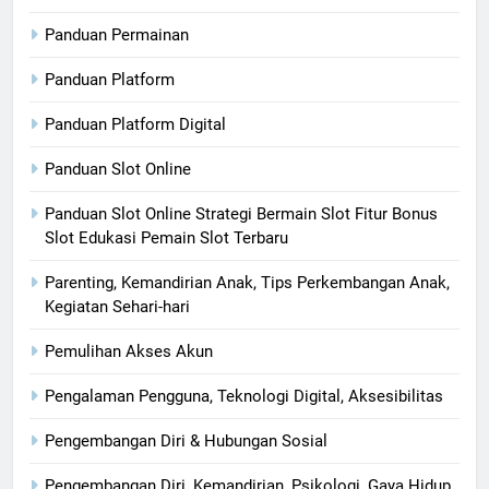
Panduan Permainan
Panduan Platform
Panduan Platform Digital
Panduan Slot Online
Panduan Slot Online Strategi Bermain Slot Fitur Bonus
Slot Edukasi Pemain Slot Terbaru
Parenting, Kemandirian Anak, Tips Perkembangan Anak,
Kegiatan Sehari-hari
Pemulihan Akses Akun
Pengalaman Pengguna, Teknologi Digital, Aksesibilitas
Pengembangan Diri & Hubungan Sosial
Pengembangan Diri, Kemandirian, Psikologi, Gaya Hidup