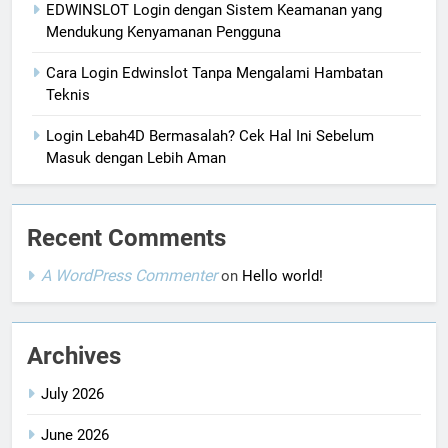
EDWINSLOT Login dengan Sistem Keamanan yang
Mendukung Kenyamanan Pengguna
Cara Login Edwinslot Tanpa Mengalami Hambatan
Teknis
Login Lebah4D Bermasalah? Cek Hal Ini Sebelum
Masuk dengan Lebih Aman
Recent Comments
A WordPress Commenter
on
Hello world!
Archives
July 2026
June 2026