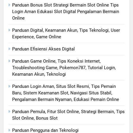
Panduan Bonus Slot Strategi Bermain Slot Online Tips
Login Aman Edukasi Slot Digital Pengalaman Bermain
Online
Panduan Digital, Keamanan Akun, Tips Teknologi, User
Experience, Game Online
Panduan Efisiensi Akses Digital
Panduan Game Online, Tips Koneksi Internet,
Troubleshooting Game, Pokemon787, Tutorial Login,
Keamanan Akun, Teknologi
Panduan Login Aman, Situs Slot Resmi, Tips Pemain
Baru, Sistem Keamanan Slot, Navigasi Situs Stabil,
Pengalaman Bermain Nyaman, Edukasi Pemain Online
Panduan Pemula, Fitur Slot Online, Strategi Bermain, Tips
Slot Online, Bonus Slot
Panduan Pengguna dan Teknologi