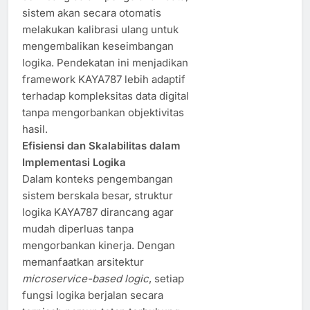
sistem akan secara otomatis
melakukan kalibrasi ulang untuk
mengembalikan keseimbangan
logika. Pendekatan ini menjadikan
framework KAYA787 lebih adaptif
terhadap kompleksitas data digital
tanpa mengorbankan objektivitas
hasil.
Efisiensi dan Skalabilitas dalam
Implementasi Logika
Dalam konteks pengembangan
sistem berskala besar, struktur
logika KAYA787 dirancang agar
mudah diperluas tanpa
mengorbankan kinerja. Dengan
memanfaatkan arsitektur
microservice-based logic
, setiap
fungsi logika berjalan secara