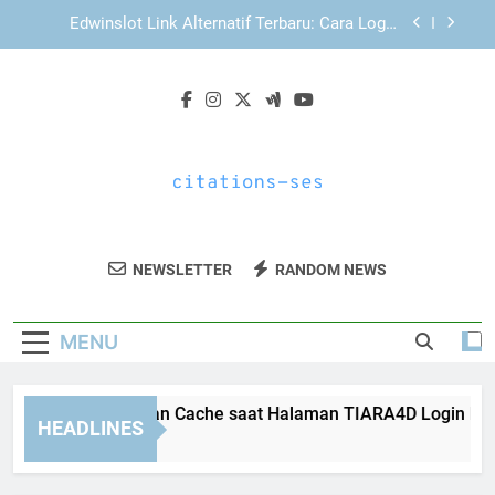
Skip
EDWINSLOT Login dengan Sistem Keamanan
to
yang Mendukung Kenyamanan Pengguna
content
Cara Login Edwinslot Tanpa Mengalami
Hambatan Teknis
Tips Membersihkan Cache saat Halaman
TIARA4D Login Bermasalah
Edwinslot Link Alternatif Terbaru: Cara Login
Aman dan Cepat Hari Ini
EDWINSLOT Login dengan Sistem Keamanan
yang Mendukung Kenyamanan Pengguna
Citations SES
Temukan Kutipan Dan Referensi Yang
Cara Login Edwinslot Tanpa Mengalami
NEWSLETTER
RANDOM NEWS
Hambatan Teknis
Relevan Untuk Studi SES Di Citations SES.
MENU
ps Membersihkan Cache saat Halaman TIARA4D Login Berma
HEADLINES
Weeks Ago