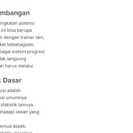
kembangan
ngkatan potensi
ini bisa berupa
 dengan trainer lain,
gkat kebahagiaan.
bagai sistem progresi
dak langsung
n harus melalui
k Dasar
usi adalah
lusi umumnya
tatistik lainnya.
ghadapi lawan yang
 semua aspek.