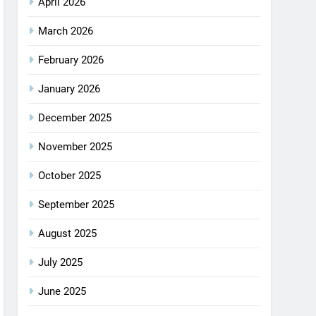
April 2026
March 2026
February 2026
January 2026
December 2025
November 2025
October 2025
September 2025
August 2025
July 2025
June 2025