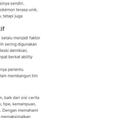
inya sendiri.
Pokémon terasa unik.
 tetapi juga
if
 selalu menjadi faktor
ih sering digunakan
Meski demikian,
at berkat ability
unya penentu
dalam membangun tim
 baik dari sisi cerita
k, tipe, kemampuan,
tle. Dengan memahami
t memaksimalkan