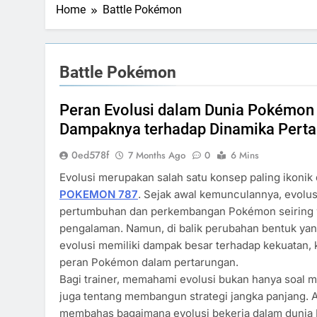
Home
Battle Pokémon
Battle Pokémon
Peran Evolusi dalam Dunia Pokémon
Dampaknya terhadap Dinamika Pert
0ed578f
7 Months Ago
0
6 Mins
Evolusi merupakan salah satu konsep paling ikonik
POKEMON 787
. Sejak awal kemunculannya, evolus
pertumbuhan dan perkembangan Pokémon seiring 
pengalaman. Namun, di balik perubahan bentuk yang
evolusi memiliki dampak besar terhadap kekuatan
peran Pokémon dalam pertarungan.
Bagi trainer, memahami evolusi bukan hanya soal me
juga tentang membangun strategi jangka panjang. Ar
membahas bagaimana evolusi bekerja dalam dunia