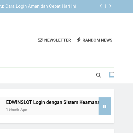
aru: Cara Login Aman dan Cepat Hari Ini
ang Mendukung Kenyamanan Pengguna
lot Tanpa Mengalami Hambatan Teknis
NEWSLETTER
RANDOM NEWS
t Halaman TIARA4D Login Bermasalah
aru: Cara Login Aman dan Cepat Hari Ini
ns SES.
ang Mendukung Kenyamanan Pengguna
lot Tanpa Mengalami Hambatan Teknis
OT Login dengan Sistem Keamanan yang Mendukung Kenya
o