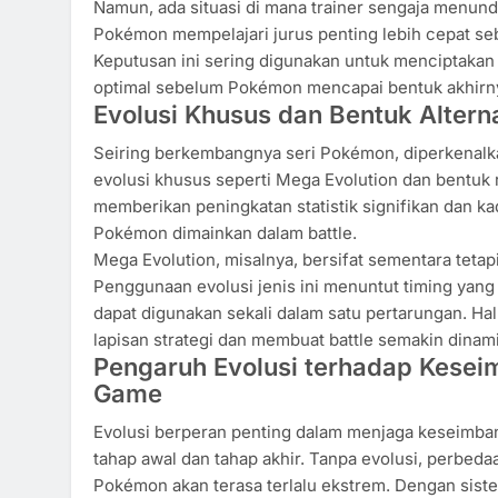
Namun, ada situasi di mana trainer sengaja menund
Pokémon mempelajari jurus penting lebih cepat se
Keputusan ini sering digunakan untuk menciptakan
optimal sebelum Pokémon mencapai bentuk akhirn
Evolusi Khusus dan Bentuk Alterna
Seiring berkembangnya seri Pokémon, diperkenalk
evolusi khusus seperti Mega Evolution dan bentuk re
memberikan peningkatan statistik signifikan dan 
Pokémon dimainkan dalam battle.
Mega Evolution, misalnya, bersifat sementara tetapi
Penggunaan evolusi jenis ini menuntut timing yang
dapat digunakan sekali dalam satu pertarungan. Ha
lapisan strategi dan membuat battle semakin dinami
Pengaruh Evolusi terhadap Kese
Game
Evolusi berperan penting dalam menjaga keseimb
tahap awal dan tahap akhir. Tanpa evolusi, perbeda
Pokémon akan terasa terlalu ekstrem. Dengan siste