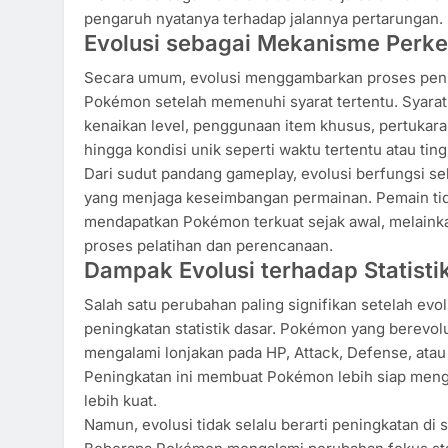
pengaruh nyatanya terhadap jalannya pertarungan.
Evolusi sebagai Mekanisme Per
Secara umum, evolusi menggambarkan proses peni
Pokémon setelah memenuhi syarat tertentu. Syarat 
kenaikan level, penggunaan item khusus, pertukaran
hingga kondisi unik seperti waktu tertentu atau tin
Dari sudut pandang gameplay, evolusi berfungsi se
yang menjaga keseimbangan permainan. Pemain ti
mendapatkan Pokémon terkuat sejak awal, melainka
proses pelatihan dan perencanaan.
Dampak Evolusi terhadap Statisti
Salah satu perubahan paling signifikan setelah evol
peningkatan statistik dasar. Pokémon yang berevo
mengalami lonjakan pada HP, Attack, Defense, atau s
Peningkatan ini membuat Pokémon lebih siap men
lebih kuat.
Namun, evolusi tidak selalu berarti peningkatan di