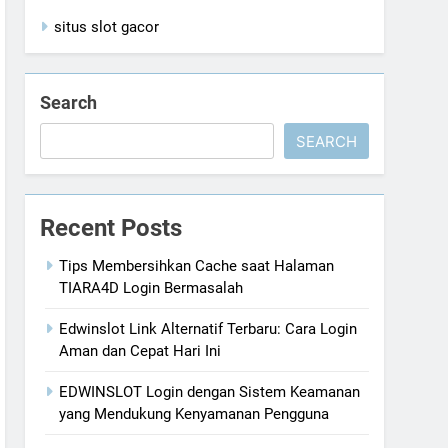
situs slot gacor
Search
SEARCH
Recent Posts
Tips Membersihkan Cache saat Halaman
TIARA4D Login Bermasalah
Edwinslot Link Alternatif Terbaru: Cara Login
Aman dan Cepat Hari Ini
EDWINSLOT Login dengan Sistem Keamanan
yang Mendukung Kenyamanan Pengguna