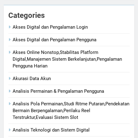
Categories
Akses Digital dan Pengalaman Login
Akses Digital dan Pengalaman Pengguna
Akses Online Nonstop,Stabilitas Platform
Digital,Manajemen Sistem Berkelanjutan,Pengalaman
Pengguna Harian
Akurasi Data Akun
Analisis Permainan & Pengalaman Pengguna
Analisis Pola Permainan,Studi Ritme Putaran,Pendekatan
Bermain Berpengalaman,Perilaku Reel
Terstruktur,Evaluasi Sistem Slot
Analisis Teknologi dan Sistem Digital