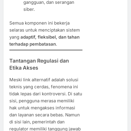
gangguan, dan serangan
siber.
Semua komponen ini bekerja
selaras untuk menciptakan sistem
yang
adaptif, fleksibel, dan tahan
terhadap pembatasan
.
Tantangan Regulasi dan
Etika Akses
Meski link alternatif adalah solusi
teknis yang cerdas, fenomena ini
tidak lepas dari kontroversi. Di satu
sisi, pengguna merasa memiliki
hak untuk mengakses informasi
dan layanan secara bebas. Namun
di sisi lain, pemerintah dan
regulator memiliki tanggung jawab