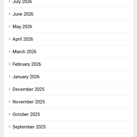
July 2026
June 2026
May 2026
April 2026
March 2026
February 2026
January 2026
December 2025
November 2025
October 2025
September 2025