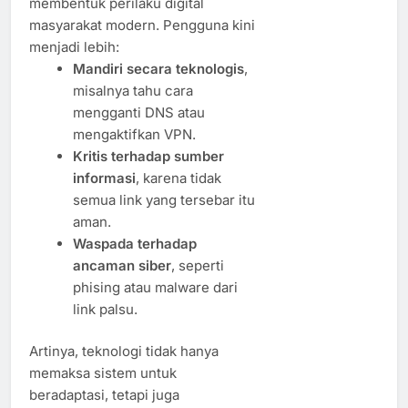
membentuk perilaku digital
masyarakat modern. Pengguna kini
menjadi lebih:
Mandiri secara teknologis
,
misalnya tahu cara
mengganti DNS atau
mengaktifkan VPN.
Kritis terhadap sumber
informasi
, karena tidak
semua link yang tersebar itu
aman.
Waspada terhadap
ancaman siber
, seperti
phising atau malware dari
link palsu.
Artinya, teknologi tidak hanya
memaksa sistem untuk
beradaptasi, tetapi juga