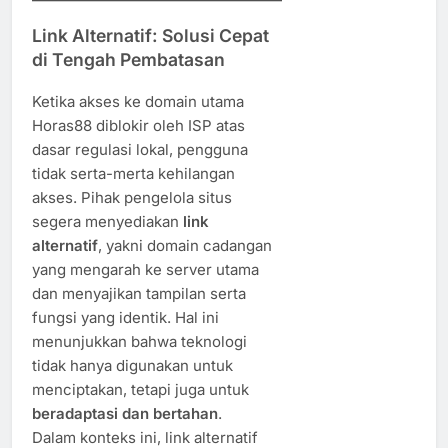
Link Alternatif: Solusi Cepat
di Tengah Pembatasan
Ketika akses ke domain utama
Horas88 diblokir oleh ISP atas
dasar regulasi lokal, pengguna
tidak serta-merta kehilangan
akses. Pihak pengelola situs
segera menyediakan
link
alternatif
, yakni domain cadangan
yang mengarah ke server utama
dan menyajikan tampilan serta
fungsi yang identik. Hal ini
menunjukkan bahwa teknologi
tidak hanya digunakan untuk
menciptakan, tetapi juga untuk
beradaptasi dan bertahan
.
Dalam konteks ini, link alternatif