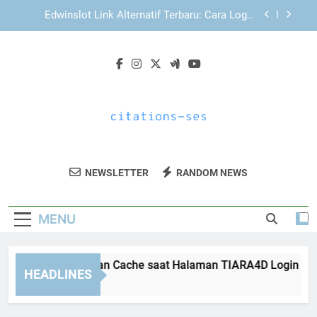
Skip
EDWINSLOT Login dengan Sistem Keamanan
to
yang Mendukung Kenyamanan Pengguna
content
Cara Login Edwinslot Tanpa Mengalami
Hambatan Teknis
Tips Membersihkan Cache saat Halaman
TIARA4D Login Bermasalah
Edwinslot Link Alternatif Terbaru: Cara Login
Aman dan Cepat Hari Ini
EDWINSLOT Login dengan Sistem Keamanan
yang Mendukung Kenyamanan Pengguna
Citations SES
Temukan Kutipan Dan Referensi Yang
Cara Login Edwinslot Tanpa Mengalami
NEWSLETTER
RANDOM NEWS
Hambatan Teknis
Relevan Untuk Studi SES Di Citations SES.
MENU
ps Membersihkan Cache saat Halaman TIARA4D Login Berma
HEADLINES
Month Ago