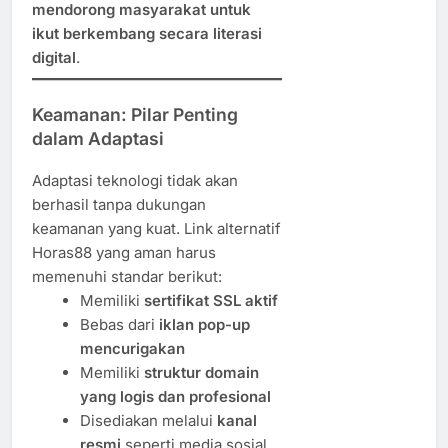
mendorong masyarakat untuk
ikut berkembang secara literasi
digital
.
Keamanan: Pilar Penting
dalam Adaptasi
Adaptasi teknologi tidak akan
berhasil tanpa dukungan
keamanan yang kuat. Link alternatif
Horas88 yang aman harus
memenuhi standar berikut:
Memiliki
sertifikat SSL aktif
Bebas dari
iklan pop-up
mencurigakan
Memiliki
struktur domain
yang logis dan profesional
Disediakan melalui
kanal
resmi
seperti media sosial