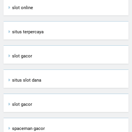
slot online
situs terpercaya
slot gacor
situs slot dana
slot gacor
spaceman gacor