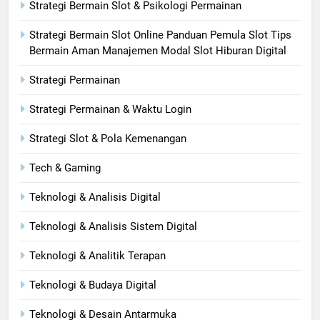
Strategi Bermain Slot & Psikologi Permainan
Strategi Bermain Slot Online Panduan Pemula Slot Tips
Bermain Aman Manajemen Modal Slot Hiburan Digital
Strategi Permainan
Strategi Permainan & Waktu Login
Strategi Slot & Pola Kemenangan
Tech & Gaming
Teknologi & Analisis Digital
Teknologi & Analisis Sistem Digital
Teknologi & Analitik Terapan
Teknologi & Budaya Digital
Teknologi & Desain Antarmuka