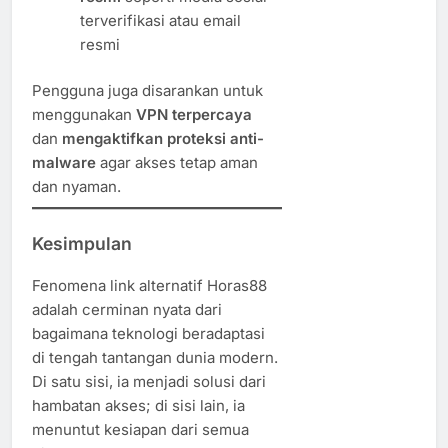
terverifikasi atau email
resmi
Pengguna juga disarankan untuk
menggunakan
VPN terpercaya
dan
mengaktifkan proteksi anti-
malware
agar akses tetap aman
dan nyaman.
Kesimpulan
Fenomena link alternatif Horas88
adalah cerminan nyata dari
bagaimana teknologi beradaptasi
di tengah tantangan dunia modern.
Di satu sisi, ia menjadi solusi dari
hambatan akses; di sisi lain, ia
menuntut kesiapan dari semua