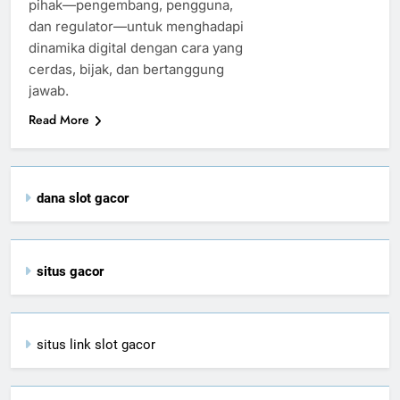
pihak—pengembang, pengguna,
dan regulator—untuk menghadapi
dinamika digital dengan cara yang
cerdas, bijak, dan bertanggung
jawab.
Read More
dana slot gacor
situs gacor
situs link slot gacor