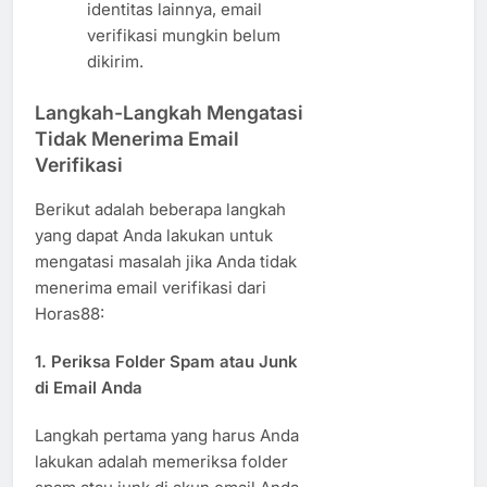
identitas lainnya, email
verifikasi mungkin belum
dikirim.
Langkah-Langkah Mengatasi
Tidak Menerima Email
Verifikasi
Berikut adalah beberapa langkah
yang dapat Anda lakukan untuk
mengatasi masalah jika Anda tidak
menerima email verifikasi dari
Horas88:
1. Periksa Folder Spam atau Junk
di Email Anda
Langkah pertama yang harus Anda
lakukan adalah memeriksa folder