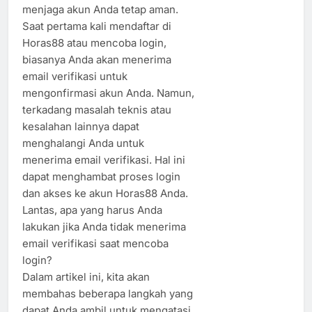
menjaga akun Anda tetap aman.
Saat pertama kali mendaftar di
Horas88 atau mencoba login,
biasanya Anda akan menerima
email verifikasi untuk
mengonfirmasi akun Anda. Namun,
terkadang masalah teknis atau
kesalahan lainnya dapat
menghalangi Anda untuk
menerima email verifikasi. Hal ini
dapat menghambat proses login
dan akses ke akun Horas88 Anda.
Lantas, apa yang harus Anda
lakukan jika Anda tidak menerima
email verifikasi saat mencoba
login?
Dalam artikel ini, kita akan
membahas beberapa langkah yang
dapat Anda ambil untuk mengatasi