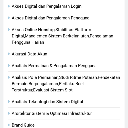
Akses Digital dan Pengalaman Login
Akses Digital dan Pengalaman Pengguna
Akses Online Nonstop,Stabilitas Platform
Digital,Manajemen Sistem Berkelanjutan,Pengalaman
Pengguna Harian
Akurasi Data Akun
Analisis Permainan & Pengalaman Pengguna
Analisis Pola Permainan,Studi Ritme Putaran,Pendekatan
Bermain Berpengalaman,Perilaku Reel
Terstruktur,Evaluasi Sistem Slot
Analisis Teknologi dan Sistem Digital
Arsitektur Sistem & Optimasi Infrastruktur
Brand Guide