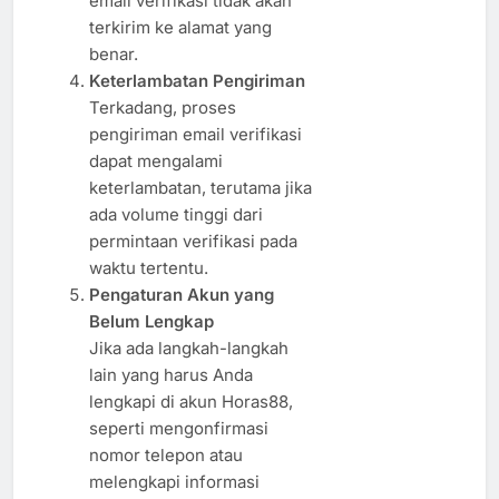
email verifikasi tidak akan
terkirim ke alamat yang
benar.
Keterlambatan Pengiriman
Terkadang, proses
pengiriman email verifikasi
dapat mengalami
keterlambatan, terutama jika
ada volume tinggi dari
permintaan verifikasi pada
waktu tertentu.
Pengaturan Akun yang
Belum Lengkap
Jika ada langkah-langkah
lain yang harus Anda
lengkapi di akun Horas88,
seperti mengonfirmasi
nomor telepon atau
melengkapi informasi