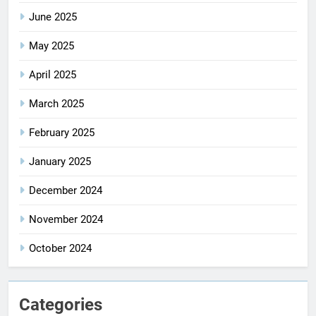
June 2025
May 2025
April 2025
March 2025
February 2025
January 2025
December 2024
November 2024
October 2024
Categories