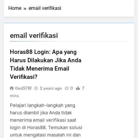
Home
email verifikasi
email verifikasi
Horas88 Login: Apa yang
Harus Dilakukan Jika Anda
Tidak Menerima Email
Verifikasi?
0ed578f
2 years ago
0
7
mins
Pelajari langkah-langkah yang
harus diambil jika Anda tidak
menerima email verifikasi saat
login di Horas88. Temukan solusi
untuk mengatasi masalah ini dan