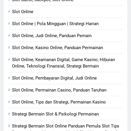
Slot Online
Slot Online | Pola Mingguan | Strategi Harian
Slot Online, Judi Online, Panduan Pemain
Slot Online, Kasino Online, Panduan Permainan
Slot Online, Keamanan Digital, Game Kasino, Hiburan
Online, Teknologi Finansial, Strategi Bermain
Slot Online, Pembayaran Digital, Judi Online
Slot Online, Permainan Casino, Panduan Taruhan
Slot Online, Tips dan Strategi, Permainan Kasino
Strategi Bermain Slot & Psikologi Permainan
Strategi Bermain Slot Online Panduan Pemula Slot Tips