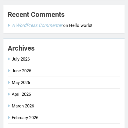
Recent Comments
A WordPress Commenter
on
Hello world!
Archives
July 2026
June 2026
May 2026
April 2026
March 2026
February 2026