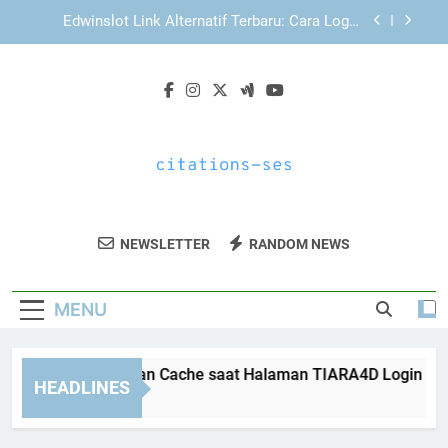
Skip
EDWINSLOT Login dengan Sistem Keamanan
to
yang Mendukung Kenyamanan Pengguna
content
Cara Login Edwinslot Tanpa Mengalami
Hambatan Teknis
Tips Membersihkan Cache saat Halaman
TIARA4D Login Bermasalah
Edwinslot Link Alternatif Terbaru: Cara Login
Aman dan Cepat Hari Ini
EDWINSLOT Login dengan Sistem Keamanan
yang Mendukung Kenyamanan Pengguna
Citations SES
Temukan Kutipan Dan Referensi Yang
Cara Login Edwinslot Tanpa Mengalami
NEWSLETTER
RANDOM NEWS
Hambatan Teknis
Relevan Untuk Studi SES Di Citations SES.
MENU
ps Membersihkan Cache saat Halaman TIARA4D Login Berma
HEADLINES
Month Ago