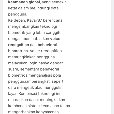
keamanan global
, yang semakin
ketat dalam melindungi data
pengguna.
Ke depan, Kaya787 berencana
mengembangkan teknologi
biometrik yang lebih canggih
dengan memanfaatkan
voice
recognition
dan
behavioral
biometrics
. Voice recognition
memungkinkan pengguna
melakukan login hanya dengan
suara, sementara behavioral
biometrics menganalisis pola
penggunaan perangkat, seperti
cara mengetik atau menggulir
layar. Kombinasi teknologi ini
diharapkan dapat meningkatkan
ketahanan sistem keamanan tanpa
mengorbankan kenyamanan