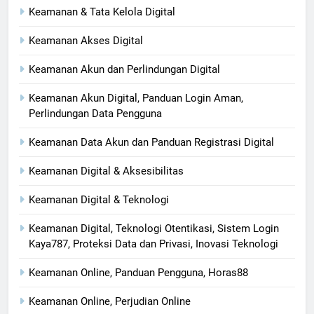
Keamanan & Tata Kelola Digital
Keamanan Akses Digital
Keamanan Akun dan Perlindungan Digital
Keamanan Akun Digital, Panduan Login Aman,
Perlindungan Data Pengguna
Keamanan Data Akun dan Panduan Registrasi Digital
Keamanan Digital & Aksesibilitas
Keamanan Digital & Teknologi
Keamanan Digital, Teknologi Otentikasi, Sistem Login
Kaya787, Proteksi Data dan Privasi, Inovasi Teknologi
Keamanan Online, Panduan Pengguna, Horas88
Keamanan Online, Perjudian Online