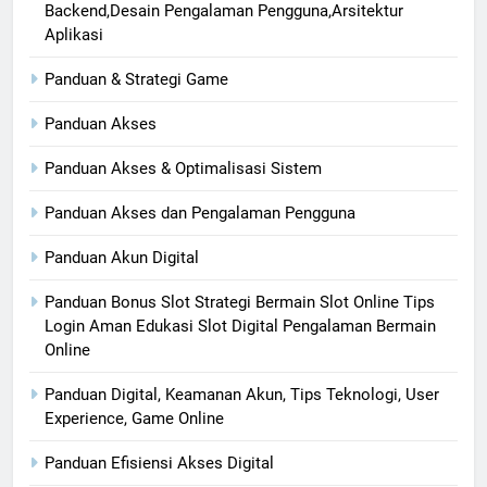
Backend,Desain Pengalaman Pengguna,Arsitektur
Aplikasi
Panduan & Strategi Game
Panduan Akses
Panduan Akses & Optimalisasi Sistem
Panduan Akses dan Pengalaman Pengguna
Panduan Akun Digital
Panduan Bonus Slot Strategi Bermain Slot Online Tips
Login Aman Edukasi Slot Digital Pengalaman Bermain
Online
Panduan Digital, Keamanan Akun, Tips Teknologi, User
Experience, Game Online
Panduan Efisiensi Akses Digital