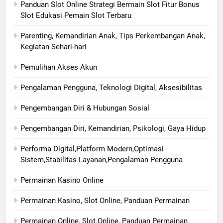
Panduan Slot Online Strategi Bermain Slot Fitur Bonus
Slot Edukasi Pemain Slot Terbaru
Parenting, Kemandirian Anak, Tips Perkembangan Anak,
Kegiatan Sehari-hari
Pemulihan Akses Akun
Pengalaman Pengguna, Teknologi Digital, Aksesibilitas
Pengembangan Diri & Hubungan Sosial
Pengembangan Diri, Kemandirian, Psikologi, Gaya Hidup
Performa Digital,Platform Modern,Optimasi
Sistem,Stabilitas Layanan,Pengalaman Pengguna
Permainan Kasino Online
Permainan Kasino, Slot Online, Panduan Permainan
Permainan Online, Slot Online, Panduan Permainan