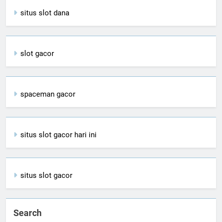
situs slot dana
slot gacor
spaceman gacor
situs slot gacor hari ini
situs slot gacor
Search