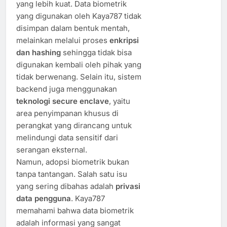
yang lebih kuat. Data biometrik
yang digunakan oleh Kaya787 tidak
disimpan dalam bentuk mentah,
melainkan melalui proses
enkripsi
dan hashing
sehingga tidak bisa
digunakan kembali oleh pihak yang
tidak berwenang. Selain itu, sistem
backend juga menggunakan
teknologi secure enclave
, yaitu
area penyimpanan khusus di
perangkat yang dirancang untuk
melindungi data sensitif dari
serangan eksternal.
Namun, adopsi biometrik bukan
tanpa tantangan. Salah satu isu
yang sering dibahas adalah
privasi
data pengguna
. Kaya787
memahami bahwa data biometrik
adalah informasi yang sangat