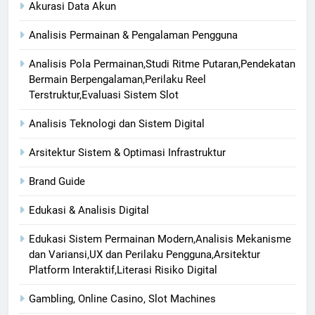
Akurasi Data Akun
Analisis Permainan & Pengalaman Pengguna
Analisis Pola Permainan,Studi Ritme Putaran,Pendekatan
Bermain Berpengalaman,Perilaku Reel
Terstruktur,Evaluasi Sistem Slot
Analisis Teknologi dan Sistem Digital
Arsitektur Sistem & Optimasi Infrastruktur
Brand Guide
Edukasi & Analisis Digital
Edukasi Sistem Permainan Modern,Analisis Mekanisme
dan Variansi,UX dan Perilaku Pengguna,Arsitektur
Platform Interaktif,Literasi Risiko Digital
Gambling, Online Casino, Slot Machines