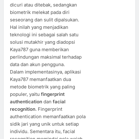
dicuri atau ditebak, sedangkan
biometrik melekat pada diri
seseorang dan sulit dipalsukan.
Hal inilah yang menjadikan
teknologi ini sebagai salah satu
solusi mutakhir yang diadopsi
Kaya787 guna memberikan
perlindungan maksimal terhadap
data dan akun pengguna.
Dalam implementasinya, aplikasi
Kaya787 memanfaatkan dua
metode biometrik yang paling
populer, yaitu
fingerprint
authentication
dan
facial
recognition
. Fingerprint
authentication memanfaatkan pola
sidik jari yang unik untuk setiap
individu. Sementara itu, facial
recognition memindai pola wajah