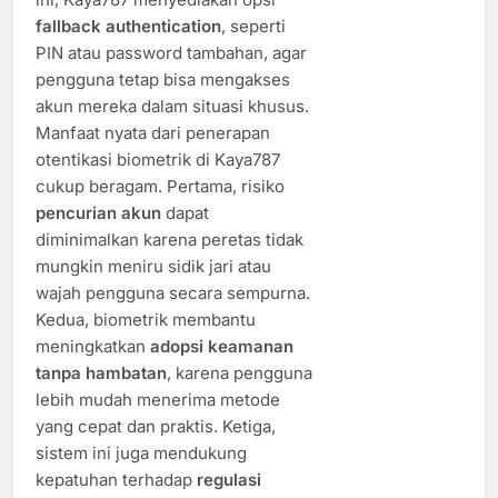
fallback authentication
, seperti
PIN atau password tambahan, agar
pengguna tetap bisa mengakses
akun mereka dalam situasi khusus.
Manfaat nyata dari penerapan
otentikasi biometrik di Kaya787
cukup beragam. Pertama, risiko
pencurian akun
dapat
diminimalkan karena peretas tidak
mungkin meniru sidik jari atau
wajah pengguna secara sempurna.
Kedua, biometrik membantu
meningkatkan
adopsi keamanan
tanpa hambatan
, karena pengguna
lebih mudah menerima metode
yang cepat dan praktis. Ketiga,
sistem ini juga mendukung
kepatuhan terhadap
regulasi