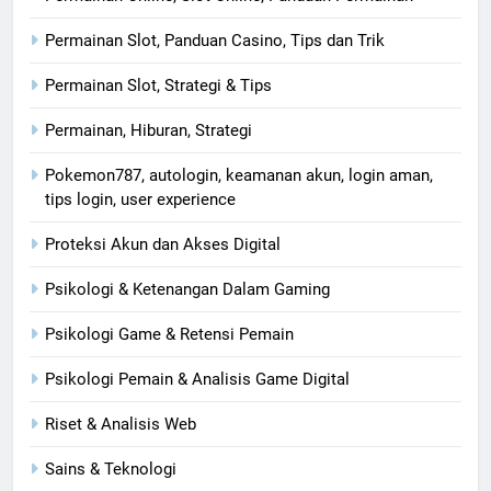
Permainan Slot, Panduan Casino, Tips dan Trik
Permainan Slot, Strategi & Tips
Permainan, Hiburan, Strategi
Pokemon787, autologin, keamanan akun, login aman,
tips login, user experience
Proteksi Akun dan Akses Digital
Psikologi & Ketenangan Dalam Gaming
Psikologi Game & Retensi Pemain
Psikologi Pemain & Analisis Game Digital
Riset & Analisis Web
Sains & Teknologi