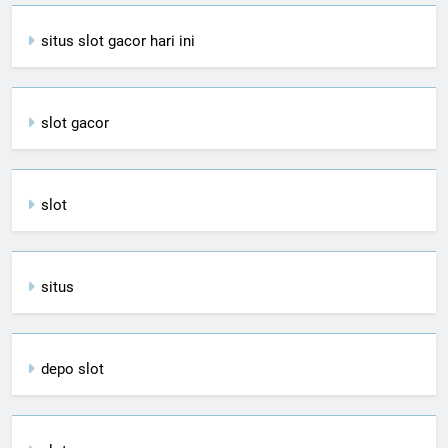
situs slot gacor hari ini
slot gacor
slot
situs
depo slot