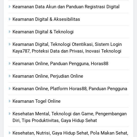
Keamanan Data Akun dan Panduan Registrasi Digital
Keamanan Digital & Aksesibilitas
Keamanan Digital & Teknologi
Keamanan Digital, Teknologi Otentikasi, Sistem Login
Kaya787, Proteksi Data dan Privasi, Inovasi Teknologi
Keamanan Online, Panduan Pengguna, Horas88
Keamanan Online, Perjudian Online
Keamanan Online, Platform Horas88, Panduan Pengguna
Keamanan Togel Online
Kesehatan Mental, Teknologi dan Game, Pengembangan
Diri, Tips Produktivitas, Gaya Hidup Sehat
Kesehatan, Nutrisi, Gaya Hidup Sehat, Pola Makan Sehat,