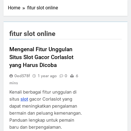
Home
fitur slot online
fitur slot online
Mengenal Fitur Unggulan
Situs Slot Gacor Corlaslot
yang Harus Dicoba
0ed578f
1 year ago
0
6
mins
Kenali berbagai fitur unggulan di
situs
slot
gacor Corlaslot yang
dapat meningkatkan pengalaman
bermain dan peluang kemenangan.
Panduan lengkap untuk pemain
baru dan berpengalaman.