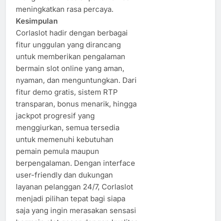
meningkatkan rasa percaya.
Kesimpulan
Corlaslot hadir dengan berbagai
fitur unggulan yang dirancang
untuk memberikan pengalaman
bermain slot online yang aman,
nyaman, dan menguntungkan. Dari
fitur demo gratis, sistem RTP
transparan, bonus menarik, hingga
jackpot progresif yang
menggiurkan, semua tersedia
untuk memenuhi kebutuhan
pemain pemula maupun
berpengalaman. Dengan interface
user-friendly dan dukungan
layanan pelanggan 24/7, Corlaslot
menjadi pilihan tepat bagi siapa
saja yang ingin merasakan sensasi