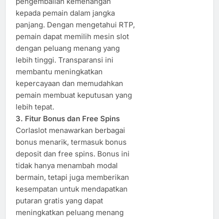
pengembalian kemenangan
kepada pemain dalam jangka
panjang. Dengan mengetahui RTP,
pemain dapat memilih mesin slot
dengan peluang menang yang
lebih tinggi. Transparansi ini
membantu meningkatkan
kepercayaan dan memudahkan
pemain membuat keputusan yang
lebih tepat.
3. Fitur Bonus dan Free Spins
Corlaslot menawarkan berbagai
bonus menarik, termasuk bonus
deposit dan free spins. Bonus ini
tidak hanya menambah modal
bermain, tetapi juga memberikan
kesempatan untuk mendapatkan
putaran gratis yang dapat
meningkatkan peluang menang