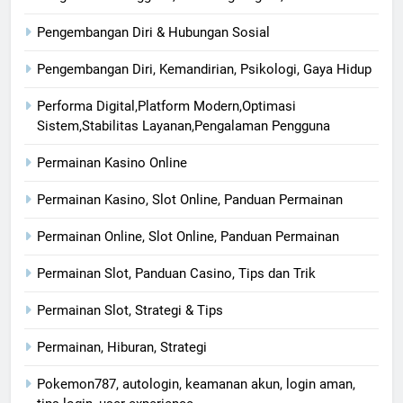
Pengembangan Diri & Hubungan Sosial
Pengembangan Diri, Kemandirian, Psikologi, Gaya Hidup
Performa Digital,Platform Modern,Optimasi
Sistem,Stabilitas Layanan,Pengalaman Pengguna
Permainan Kasino Online
Permainan Kasino, Slot Online, Panduan Permainan
Permainan Online, Slot Online, Panduan Permainan
Permainan Slot, Panduan Casino, Tips dan Trik
Permainan Slot, Strategi & Tips
Permainan, Hiburan, Strategi
Pokemon787, autologin, keamanan akun, login aman,