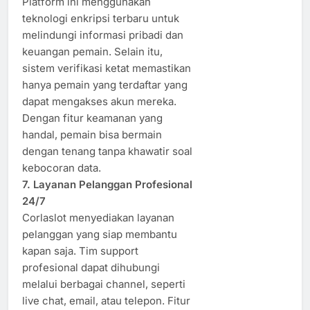
Platform ini menggunakan
teknologi enkripsi terbaru untuk
melindungi informasi pribadi dan
keuangan pemain. Selain itu,
sistem verifikasi ketat memastikan
hanya pemain yang terdaftar yang
dapat mengakses akun mereka.
Dengan fitur keamanan yang
handal, pemain bisa bermain
dengan tenang tanpa khawatir soal
kebocoran data.
7. Layanan Pelanggan Profesional
24/7
Corlaslot menyediakan layanan
pelanggan yang siap membantu
kapan saja. Tim support
profesional dapat dihubungi
melalui berbagai channel, seperti
live chat, email, atau telepon. Fitur