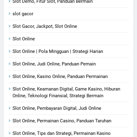
Slot Demo, Fitur Slot, Panduan Bermain
slot gacor
Slot Gacor, Jackpot, Slot Online
Slot Online
Slot Online | Pola Mingguan | Strategi Harian
Slot Online, Judi Online, Panduan Pemain
Slot Online, Kasino Online, Panduan Permainan
Slot Online, Keamanan Digital, Game Kasino, Hiburan
Online, Teknologi Finansial, Strategi Bermain
Slot Online, Pembayaran Digital, Judi Online
Slot Online, Permainan Casino, Panduan Taruhan
Slot Online, Tips dan Strategi, Permainan Kasino