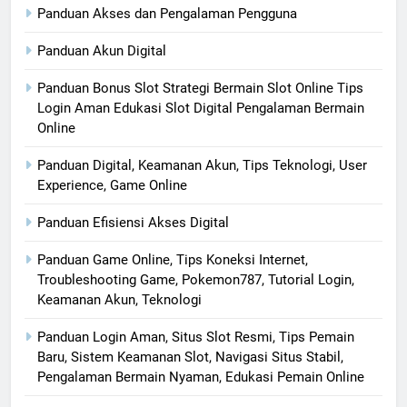
Panduan Akses dan Pengalaman Pengguna
Panduan Akun Digital
Panduan Bonus Slot Strategi Bermain Slot Online Tips
Login Aman Edukasi Slot Digital Pengalaman Bermain
Online
Panduan Digital, Keamanan Akun, Tips Teknologi, User
Experience, Game Online
Panduan Efisiensi Akses Digital
Panduan Game Online, Tips Koneksi Internet,
Troubleshooting Game, Pokemon787, Tutorial Login,
Keamanan Akun, Teknologi
Panduan Login Aman, Situs Slot Resmi, Tips Pemain
Baru, Sistem Keamanan Slot, Navigasi Situs Stabil,
Pengalaman Bermain Nyaman, Edukasi Pemain Online