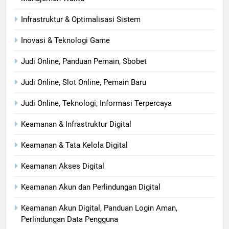
Infrastruktur & Optimalisasi Sistem
Inovasi & Teknologi Game
Judi Online, Panduan Pemain, Sbobet
Judi Online, Slot Online, Pemain Baru
Judi Online, Teknologi, Informasi Terpercaya
Keamanan & Infrastruktur Digital
Keamanan & Tata Kelola Digital
Keamanan Akses Digital
Keamanan Akun dan Perlindungan Digital
Keamanan Akun Digital, Panduan Login Aman,
Perlindungan Data Pengguna