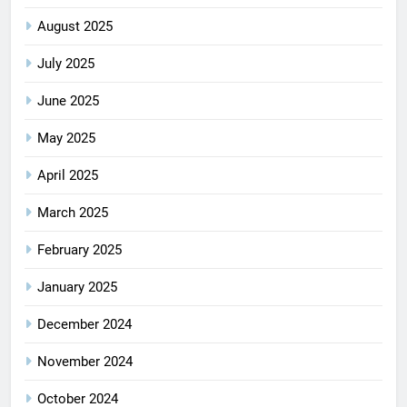
August 2025
July 2025
June 2025
May 2025
April 2025
March 2025
February 2025
January 2025
December 2024
November 2024
October 2024