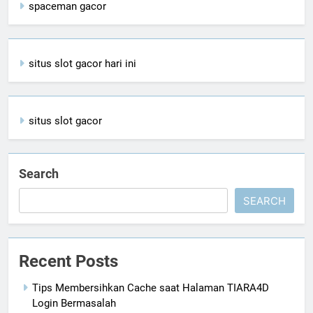
spaceman gacor
situs slot gacor hari ini
situs slot gacor
Search
SEARCH
Recent Posts
Tips Membersihkan Cache saat Halaman TIARA4D
Login Bermasalah