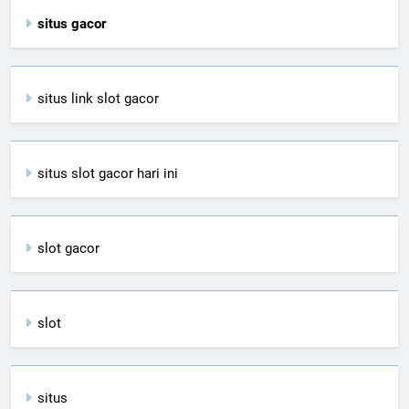
situs gacor
situs link slot gacor
situs slot gacor hari ini
slot gacor
slot
situs