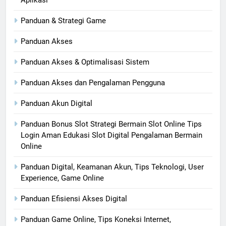
Panduan & Strategi Game
Panduan Akses
Panduan Akses & Optimalisasi Sistem
Panduan Akses dan Pengalaman Pengguna
Panduan Akun Digital
Panduan Bonus Slot Strategi Bermain Slot Online Tips
Login Aman Edukasi Slot Digital Pengalaman Bermain
Online
Panduan Digital, Keamanan Akun, Tips Teknologi, User
Experience, Game Online
Panduan Efisiensi Akses Digital
Panduan Game Online, Tips Koneksi Internet,