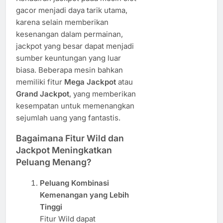
gacor menjadi daya tarik utama,
karena selain memberikan
kesenangan dalam permainan,
jackpot yang besar dapat menjadi
sumber keuntungan yang luar
biasa. Beberapa mesin bahkan
memiliki fitur
Mega Jackpot
atau
Grand Jackpot
, yang memberikan
kesempatan untuk memenangkan
sejumlah uang yang fantastis.
Bagaimana Fitur Wild dan
Jackpot Meningkatkan
Peluang Menang?
Peluang Kombinasi
Kemenangan yang Lebih
Tinggi
Fitur Wild dapat