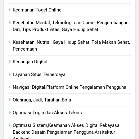
Keamanan Togel Online
Kesehatan Mental, Teknologi dan Game, Pengembangan
Diri, Tips Produktivitas, Gaya Hidup Sehat
Kesehatan, Nutrisi, Gaya Hidup Sehat, Pola Makan Sehat,
Pencernaan
Keuangan Digital
Layanan Situs Terpercaya
Navigasi Digital,Platform Online,Pengalaman Pengguna
Olahraga, Judi, Taruhan Bola
Optimasi Login dan Akses Teknis
Optimasi Sistem,Keamanan Akses Digital,Rekayasa
Backend,Desain Pengalaman Pengguna,Arsitektur
Aplikasi