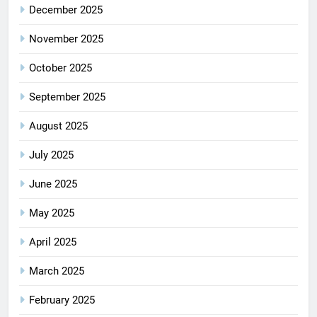
December 2025
November 2025
October 2025
September 2025
August 2025
July 2025
June 2025
May 2025
April 2025
March 2025
February 2025