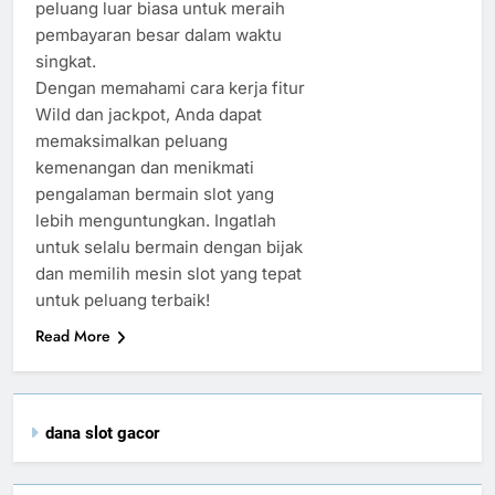
peluang luar biasa untuk meraih
pembayaran besar dalam waktu
singkat.
Dengan memahami cara kerja fitur
Wild dan jackpot, Anda dapat
memaksimalkan peluang
kemenangan dan menikmati
pengalaman bermain slot yang
lebih menguntungkan. Ingatlah
untuk selalu bermain dengan bijak
dan memilih mesin slot yang tepat
untuk peluang terbaik!
Read More
dana slot gacor