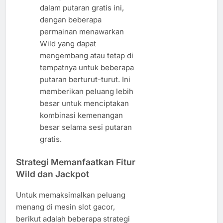
dalam putaran gratis ini,
dengan beberapa
permainan menawarkan
Wild yang dapat
mengembang atau tetap di
tempatnya untuk beberapa
putaran berturut-turut. Ini
memberikan peluang lebih
besar untuk menciptakan
kombinasi kemenangan
besar selama sesi putaran
gratis.
Strategi Memanfaatkan Fitur
Wild dan Jackpot
Untuk memaksimalkan peluang
menang di mesin slot gacor,
berikut adalah beberapa strategi