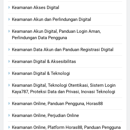
Keamanan Akses Digital
Keamanan Akun dan Perlindungan Digital
Keamanan Akun Digital, Panduan Login Aman,
Perlindungan Data Pengguna
Keamanan Data Akun dan Panduan Registrasi Digital
Keamanan Digital & Aksesibilitas
Keamanan Digital & Teknologi
Keamanan Digital, Teknologi Otentikasi, Sistem Login
Kaya787, Proteksi Data dan Privasi, Inovasi Teknologi
Keamanan Online, Panduan Pengguna, Horas88
Keamanan Online, Perjudian Online
Keamanan Online, Platform Horas88, Panduan Pengguna