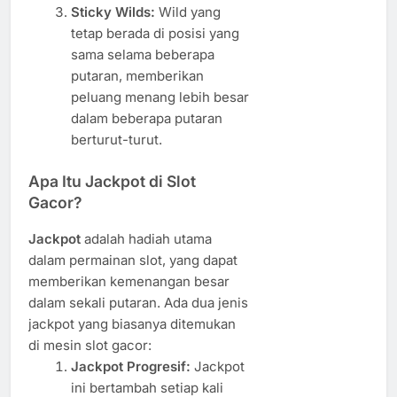
Sticky Wilds:
Wild yang
tetap berada di posisi yang
sama selama beberapa
putaran, memberikan
peluang menang lebih besar
dalam beberapa putaran
berturut-turut.
Apa Itu Jackpot di Slot
Gacor?
Jackpot
adalah hadiah utama
dalam permainan slot, yang dapat
memberikan kemenangan besar
dalam sekali putaran. Ada dua jenis
jackpot yang biasanya ditemukan
di mesin slot gacor:
Jackpot Progresif:
Jackpot
ini bertambah setiap kali