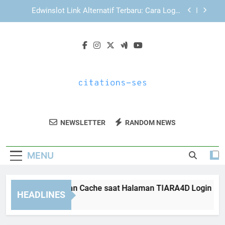
Skip
EDWINSLOT Login dengan Sistem Keamanan
to
yang Mendukung Kenyamanan Pengguna
content
Cara Login Edwinslot Tanpa Mengalami
Hambatan Teknis
Tips Membersihkan Cache saat Halaman
TIARA4D Login Bermasalah
Edwinslot Link Alternatif Terbaru: Cara Login
Aman dan Cepat Hari Ini
EDWINSLOT Login dengan Sistem Keamanan
yang Mendukung Kenyamanan Pengguna
Citations SES
Temukan Kutipan Dan Referensi Yang
Cara Login Edwinslot Tanpa Mengalami
NEWSLETTER
RANDOM NEWS
Hambatan Teknis
Relevan Untuk Studi SES Di Citations SES.
MENU
ps Membersihkan Cache saat Halaman TIARA4D Login Berma
HEADLINES
Month Ago