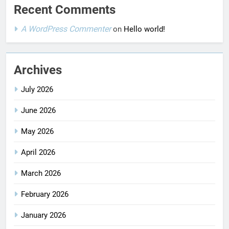
Recent Comments
A WordPress Commenter
on
Hello world!
Archives
July 2026
June 2026
May 2026
April 2026
March 2026
February 2026
January 2026