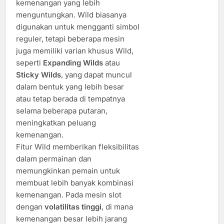
kemenangan yang lebih
menguntungkan. Wild biasanya
digunakan untuk mengganti simbol
reguler, tetapi beberapa mesin
juga memiliki varian khusus Wild,
seperti
Expanding Wilds
atau
Sticky Wilds
, yang dapat muncul
dalam bentuk yang lebih besar
atau tetap berada di tempatnya
selama beberapa putaran,
meningkatkan peluang
kemenangan.
Fitur Wild memberikan fleksibilitas
dalam permainan dan
memungkinkan pemain untuk
membuat lebih banyak kombinasi
kemenangan. Pada mesin slot
dengan
volatilitas tinggi
, di mana
kemenangan besar lebih jarang