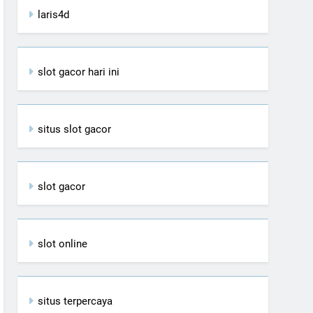
laris4d
slot gacor hari ini
situs slot gacor
slot gacor
slot online
situs terpercaya