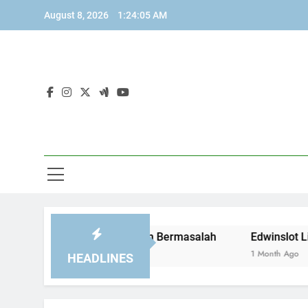
Skip
August 8, 2026
1:24:06 AM
to
content
Cit
Temukan Ku
man TIARA4D Login Bermasalah
Edwinslot Link Alternat
1 Month Ago
HEADLINES