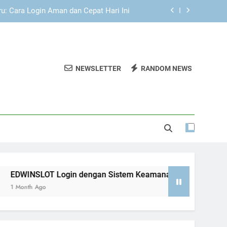
aru: Cara Login Aman dan Cepat Hari Ini
ang Mendukung Kenyamanan Pengguna
lot Tanpa Mengalami Hambatan Teknis
NEWSLETTER
RANDOM NEWS
t Halaman TIARA4D Login Bermasalah
aru: Cara Login Aman dan Cepat Hari Ini
ns SES.
ang Mendukung Kenyamanan Pengguna
lot Tanpa Mengalami Hambatan Teknis
OT Login dengan Sistem Keamanan yang Mendukung Kenya
o