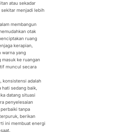
tan atau sekadar
ekitar menjadi lebih
g dalam membangun
ta memudahkan otak
menciptakan ruang
njaga kerapian,
 warna yang
g masuk ke ruangan
tif muncul secara
, konsistensi adalah
 hati sedang baik,
ika datang situasi
ara penyelesaian
 perbaiki tanpa
terpuruk, berikan
ti ini membuat energi
saat.