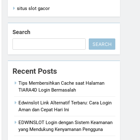
situs slot gacor
Search
SEARCH
Recent Posts
Tips Membersihkan Cache saat Halaman
TIARA4D Login Bermasalah
Edwinslot Link Alternatif Terbaru: Cara Login
Aman dan Cepat Hari Ini
EDWINSLOT Login dengan Sistem Keamanan
yang Mendukung Kenyamanan Pengguna