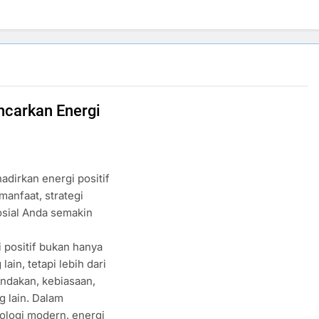
carkan Energi
adirkan energi positif
manfaat, strategi
osial Anda semakin
positif bukan hanya
ain, tetapi lebih dari
tindakan, kebiasaan,
g lain. Dalam
kologi modern, energi