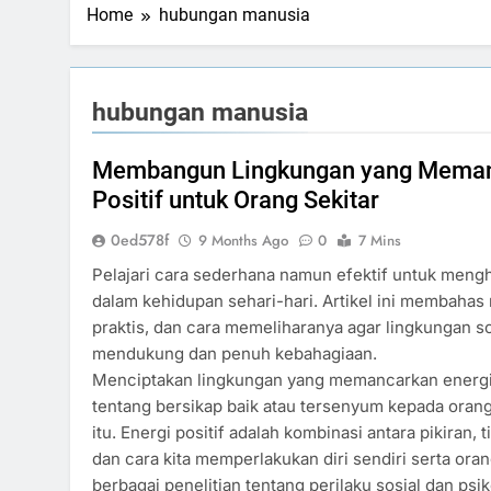
Home
hubungan manusia
hubungan manusia
Membangun Lingkungan yang Meman
Positif untuk Orang Sekitar
0ed578f
9 Months Ago
0
7 Mins
Pelajari cara sederhana namun efektif untuk mengh
dalam kehidupan sehari-hari. Artikel ini membahas 
praktis, dan cara memeliharanya agar lingkungan s
mendukung dan penuh kebahagiaan.
Menciptakan lingkungan yang memancarkan energi 
tentang bersikap baik atau tersenyum kepada orang l
itu. Energi positif adalah kombinasi antara pikiran, 
dan cara kita memperlakukan diri sendiri serta oran
berbagai penelitian tentang perilaku sosial dan psi