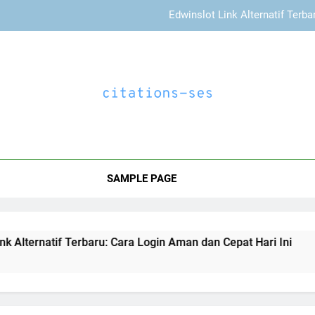
Edwinslot Link Alternatif Terb
EDWINSLOT Login dengan Sistem Keamanan y
Cara Login Edwins
Tips Membersihkan Cache saa
ations SES
Edwinslot Link Alternatif Terb
tipan Dan Referensi Yang Relevan Untuk Studi SES Di Citatio
EDWINSLOT Login dengan Sistem Keamanan y
SAMPLE PAGE
Cara Login Edwins
f Terbaru: Cara Login Aman dan Cepat Hari Ini
EDWINSLO
1 Month Ago