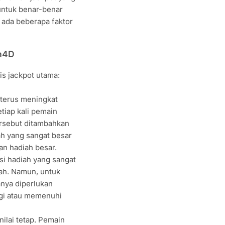
untuk benar-benar
 ada beberapa faktor
on4D
s jackpot utama:
 terus meningkat
tiap kali pemain
ersebut ditambahkan
ah yang sangat besar
n hadiah besar.
i hadiah yang sangat
iah. Namun, untuk
nya diperlukan
ggi atau memenuhi
nilai tetap. Pemain