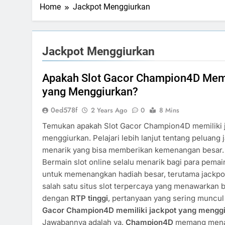
Home
Jackpot Menggiurkan
Jackpot Menggiurkan
Apakah Slot Gacor Champion4D Memi
yang Menggiurkan?
0ed578f
2 Years Ago
0
8 Mins
Temukan apakah Slot Gacor Champion4D memiliki 
menggiurkan. Pelajari lebih lanjut tentang peluang j
menarik yang bisa memberikan kemenangan besar.
Bermain slot online selalu menarik bagi para pemai
untuk memenangkan hadiah besar, terutama jackpo
salah satu situs slot terpercaya yang menawarkan 
dengan
RTP tinggi
, pertanyaan yang sering muncul
Gacor Champion4D memiliki jackpot yang mengg
Jawabannya adalah ya,
Champion4D
memang menaw