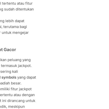
tertentu atau fitur
g sudah ditentukan
ng lebih dapat
i, terutama bagi
r untuk mengejar
ot Gacor
ikan peluang yang
 termasuk jackpot.
sering kali
d symbols
yang dapat
diah besar.
iliki fitur jackpot
tertentu atau dengan
t ini dirancang untuk
dik, meskipun