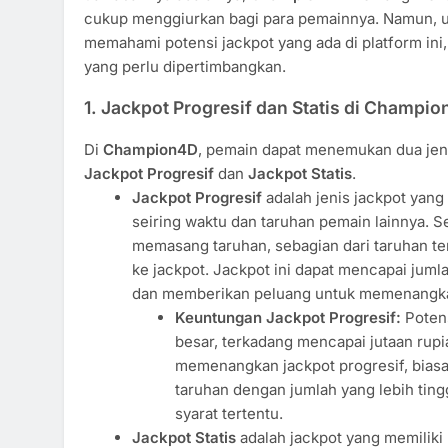
cukup menggiurkan bagi para pemainnya. Namun, 
memahami potensi jackpot yang ada di platform ini,
yang perlu dipertimbangkan.
1.
Jackpot Progresif dan Statis di Champi
Di
Champion4D
, pemain dapat menemukan dua jeni
Jackpot Progresif
dan
Jackpot Statis
.
Jackpot Progresif
adalah jenis jackpot yang
seiring waktu dan taruhan pemain lainnya. Se
memasang taruhan, sebagian dari taruhan t
ke jackpot. Jackpot ini dapat mencapai juml
dan memberikan peluang untuk memenangka
Keuntungan Jackpot Progresif:
Potens
besar, terkadang mencapai jutaan rup
memenangkan jackpot progresif, biasa
taruhan dengan jumlah yang lebih tin
syarat tertentu.
Jackpot Statis
adalah jackpot yang memiliki 