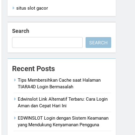
situs slot gacor
Search
SEARCH
Recent Posts
Tips Membersihkan Cache saat Halaman
TIARA4D Login Bermasalah
Edwinslot Link Alternatif Terbaru: Cara Login
Aman dan Cepat Hari Ini
EDWINSLOT Login dengan Sistem Keamanan
yang Mendukung Kenyamanan Pengguna