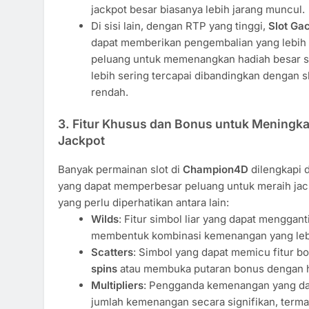
jackpot besar biasanya lebih jarang muncul.
Di sisi lain, dengan RTP yang tinggi,
Slot Ga
dapat memberikan pengembalian yang lebih s
peluang untuk memenangkan hadiah besar se
lebih sering tercapai dibandingkan dengan 
rendah.
3.
Fitur Khusus dan Bonus untuk Meningka
Jackpot
Banyak permainan slot di
Champion4D
dilengkapi 
yang dapat memperbesar peluang untuk meraih jack
yang perlu diperhatikan antara lain:
Wilds
: Fitur simbol liar yang dapat menggant
membentuk kombinasi kemenangan yang le
Scatters
: Simbol yang dapat memicu fitur b
spins
atau membuka putaran bonus dengan ha
Multipliers
: Pengganda kemenangan yang da
jumlah kemenangan secara signifikan, terma