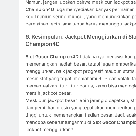
Namun, jangan lupakan bahwa meskipun jackpot sa
Champion4D
juga menyediakan banyak permainan 
kecil namun sering muncul, yang memungkinkan p
permainan lebih lama tanpa harus menunggu jackpo
6.
Kesimpulan: Jackpot Menggiurkan di Slo
Champion4D
Slot Gacor Champion4D
tidak hanya menawarkan p
memenangkan hadiah besar, tetapi juga memberikan
menggiurkan, baik jackpot progresif maupun statis
mesin slot yang tepat, memahami RTP dan volatilita
memanfaatkan fitur-fitur bonus, kamu bisa mening
meraih jackpot besar.
Meskipun jackpot besar lebih jarang didapatkan, st
dan pemilihan mesin yang tepat akan memberikan p
tinggi untuk memenangkan hadiah besar. Jadi, apa
mencoba keberuntunganmu di
Slot Gacor Champi
jackpot menggiurkan?