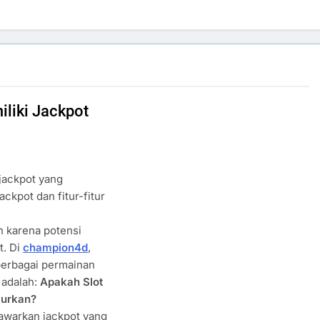
liki Jackpot
jackpot yang
ackpot dan fitur-fitur
n karena potensi
t. Di
champion4d
,
berbagai permainan
 adalah:
Apakah Slot
iurkan?
arkan jackpot yang