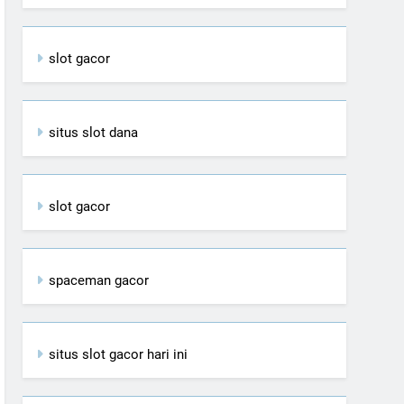
slot gacor
situs slot dana
slot gacor
spaceman gacor
situs slot gacor hari ini