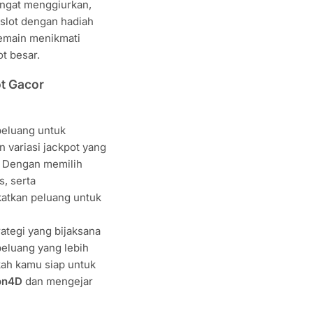
ngat menggiurkan,
slot dengan hadiah
emain menikmati
t besar.
t Gacor
eluang untuk
 variasi jackpot yang
. Dengan memilih
s, serta
katkan peluang untuk
rategi yang bijaksana
eluang yang lebih
kah kamu siap untuk
on4D
dan mengejar