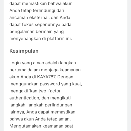
dapat memastikan bahwa akun
Anda tetap terlindungi dari
ancaman eksternal, dan Anda
dapat fokus sepenuhnya pada
pengalaman bermain yang
menyenangkan di platform ini.
Kesimpulan
Login yang aman adalah langkah
pertama dalam menjaga keamanan
akun Anda di KAYA787. Dengan
menggunakan password yang kuat,
mengaktifkan two-factor
authentication, dan mengikuti
langkah-langkah perlindungan
lainnya, Anda dapat memastikan
bahwa akun Anda tetap aman.
Mengutamakan keamanan saat