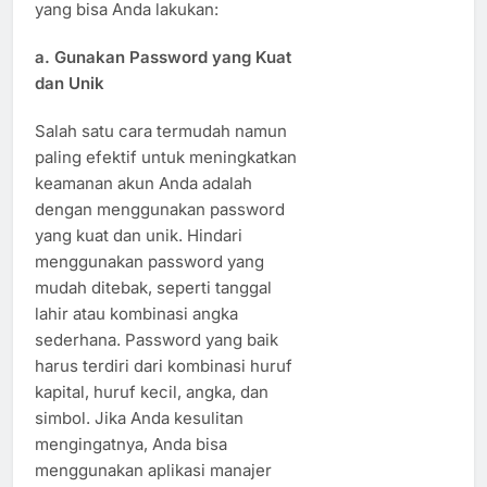
yang bisa Anda lakukan:
a.
Gunakan Password yang Kuat
dan Unik
Salah satu cara termudah namun
paling efektif untuk meningkatkan
keamanan akun Anda adalah
dengan menggunakan password
yang kuat dan unik. Hindari
menggunakan password yang
mudah ditebak, seperti tanggal
lahir atau kombinasi angka
sederhana. Password yang baik
harus terdiri dari kombinasi huruf
kapital, huruf kecil, angka, dan
simbol. Jika Anda kesulitan
mengingatnya, Anda bisa
menggunakan aplikasi manajer