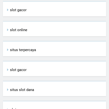
slot gacor
slot online
situs terpercaya
slot gacor
situs slot dana