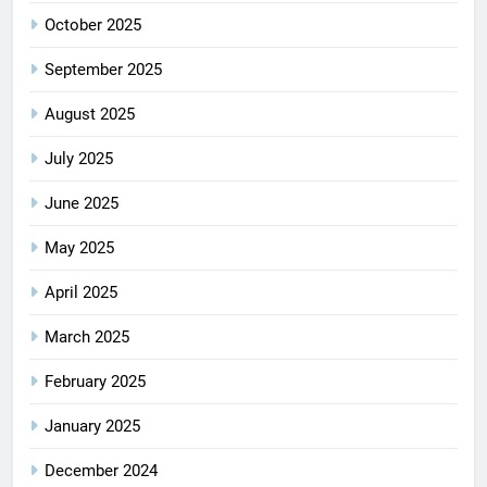
October 2025
September 2025
August 2025
July 2025
June 2025
May 2025
April 2025
March 2025
February 2025
January 2025
December 2024