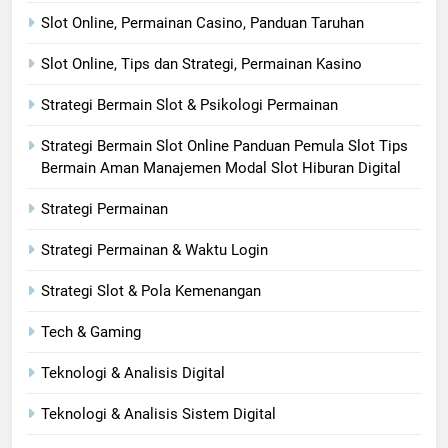
Slot Online, Permainan Casino, Panduan Taruhan
Slot Online, Tips dan Strategi, Permainan Kasino
Strategi Bermain Slot & Psikologi Permainan
Strategi Bermain Slot Online Panduan Pemula Slot Tips
Bermain Aman Manajemen Modal Slot Hiburan Digital
Strategi Permainan
Strategi Permainan & Waktu Login
Strategi Slot & Pola Kemenangan
Tech & Gaming
Teknologi & Analisis Digital
Teknologi & Analisis Sistem Digital