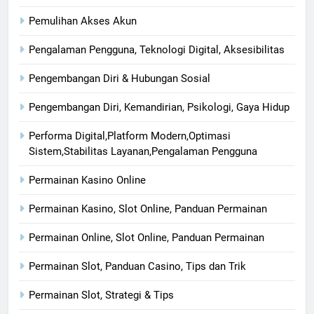
Pemulihan Akses Akun
Pengalaman Pengguna, Teknologi Digital, Aksesibilitas
Pengembangan Diri & Hubungan Sosial
Pengembangan Diri, Kemandirian, Psikologi, Gaya Hidup
Performa Digital,Platform Modern,Optimasi
Sistem,Stabilitas Layanan,Pengalaman Pengguna
Permainan Kasino Online
Permainan Kasino, Slot Online, Panduan Permainan
Permainan Online, Slot Online, Panduan Permainan
Permainan Slot, Panduan Casino, Tips dan Trik
Permainan Slot, Strategi & Tips