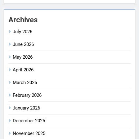
Archives
July 2026
June 2026
May 2026
April 2026
March 2026
February 2026
January 2026
December 2025
November 2025