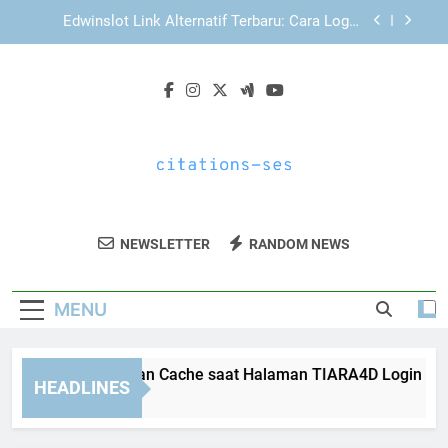
Skip
EDWINSLOT Login dengan Sistem Keamanan
to
yang Mendukung Kenyamanan Pengguna
content
Cara Login Edwinslot Tanpa Mengalami
Hambatan Teknis
Tips Membersihkan Cache saat Halaman
TIARA4D Login Bermasalah
Edwinslot Link Alternatif Terbaru: Cara Login
Aman dan Cepat Hari Ini
EDWINSLOT Login dengan Sistem Keamanan
yang Mendukung Kenyamanan Pengguna
Citations SES
Temukan Kutipan Dan Referensi Yang
Cara Login Edwinslot Tanpa Mengalami
NEWSLETTER
RANDOM NEWS
Hambatan Teknis
Relevan Untuk Studi SES Di Citations SES.
MENU
ps Membersihkan Cache saat Halaman TIARA4D Login Berma
HEADLINES
Month Ago