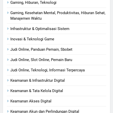
Gaming, Hiburan, Teknologi
Gaming, Kesehatan Mental, Produktivitas, Hiburan Sehat,
Manajemen Waktu
Infrastruktur & Optimalisasi Sistem
Inovasi & Teknologi Game
Judi Online, Panduan Pemain, Sbobet
Judi Online, Slot Online, Pemain Baru
Judi Online, Teknologi, Informasi Terpercaya
Keamanan & Infrastruktur Digital
Keamanan & Tata Kelola Digital
Keamanan Akses Digital
Keamanan Akun dan Perlindungan Digital