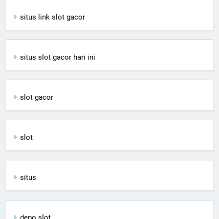
situs link slot gacor
situs slot gacor hari ini
slot gacor
slot
situs
depo slot