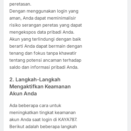
peretasan.
Dengan menggunakan login yang
aman, Anda dapat meminimalisir
risiko serangan peretas yang dapat
mengekspos data pribadi Anda.
Akun yang terlindungi dengan baik
berarti Anda dapat bermain dengan
tenang dan fokus tanpa khawatir
tentang potensi ancaman terhadap
saldo dan informasi pribadi Anda.
2.
Langkah-Langkah
Mengaktifkan Keamanan
Akun Anda
Ada beberapa cara untuk
meningkatkan tingkat keamanan
akun Anda saat login di KAYA787.
Berikut adalah beberapa langkah