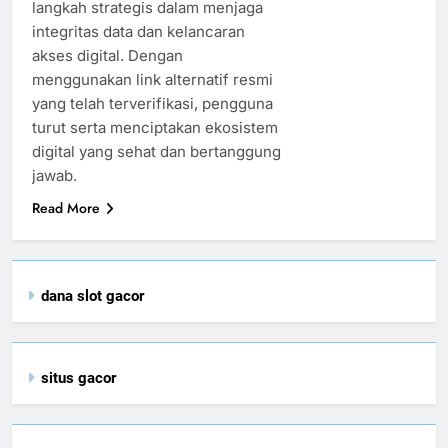
langkah strategis dalam menjaga
integritas data dan kelancaran
akses digital. Dengan
menggunakan link alternatif resmi
yang telah terverifikasi, pengguna
turut serta menciptakan ekosistem
digital yang sehat dan bertanggung
jawab.
Read More
dana slot gacor
situs gacor