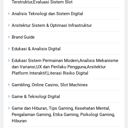
Terstruktur,Evaluasi Sistem Slot
Analisis Teknologi dan Sistem Digital
Arsitektur Sistem & Optimasi Infrastruktur
Brand Guide
Edukasi & Analisis Digital
Edukasi Sistem Permainan Modern,Analisis Mekanisme
dan Variansi,UX dan Perilaku Pengguna,Arsitektur
Platform Interaktif,Literasi Risiko Digital
Gambling, Online Casino, Slot Machines
Game & Teknologi Digital
Game dan Hiburan, Tips Gaming, Kesehatan Mental,
Pengalaman Gaming, Etika Gaming, Psikologi Gaming,
Hiburan