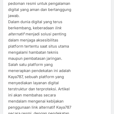
pedoman resmi untuk pengalaman
digital yang aman dan bertanggung
jawab.
Dalam dunia digital yang terus
berkembang, keberadaan
link
alternatif
menjadi solusi penting
dalam menjaga aksesibilitas
platform tertentu saat situs utama
mengalami hambatan teknis
maupun pembatasan jaringan.
Salah satu platform yang
menerapkan pendekatan ini adalah
Kaya787, sebuah platform yang
menyediakan layanan digital
terstruktur dan terproteksi. Artikel
ini akan membahas secara
mendalam mengenai kebijakan
penggunaan link alternatif Kaya787
secara resmi, dengan pendekatan