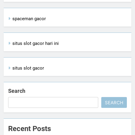
spaceman gacor
situs slot gacor hari ini
situs slot gacor
Search
SEARCH
Recent Posts