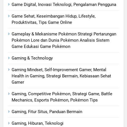
Game Digital, Inovasi Teknologi, Pengalaman Pengguna
Game Sehat, Keseimbangan Hidup, Lifestyle,
Produktivitas, Tips Game Online
Gameplay & Mekanisme Pokémon Strategi Pertarungan
Pokémon Lore dan Dunia Pokémon Analisis Sistem
Game Edukasi Game Pokémon
Gaming & Technology
Gaming Mindset, Self-Improvement Gamer, Mental
Health in Gaming, Strategi Bermain, Kebiasaan Sehat
Gamer
Gaming, Competitive Pokémon, Strategi Game, Battle
Mechanics, Esports Pokémon, Pokémon Tips
Gaming, Fitur Situs, Panduan Bermain
Gaming, Hiburan, Teknologi