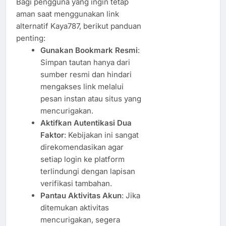
Bagi pengguna yang ingin tetap
aman saat menggunakan link
alternatif Kaya787, berikut panduan
penting:
Gunakan Bookmark Resmi
:
Simpan tautan hanya dari
sumber resmi dan hindari
mengakses link melalui
pesan instan atau situs yang
mencurigakan.
Aktifkan Autentikasi Dua
Faktor
: Kebijakan ini sangat
direkomendasikan agar
setiap login ke platform
terlindungi dengan lapisan
verifikasi tambahan.
Pantau Aktivitas Akun
: Jika
ditemukan aktivitas
mencurigakan, segera