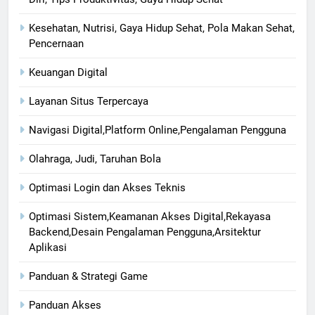
Kesehatan, Nutrisi, Gaya Hidup Sehat, Pola Makan Sehat,
Pencernaan
Keuangan Digital
Layanan Situs Terpercaya
Navigasi Digital,Platform Online,Pengalaman Pengguna
Olahraga, Judi, Taruhan Bola
Optimasi Login dan Akses Teknis
Optimasi Sistem,Keamanan Akses Digital,Rekayasa
Backend,Desain Pengalaman Pengguna,Arsitektur
Aplikasi
Panduan & Strategi Game
Panduan Akses