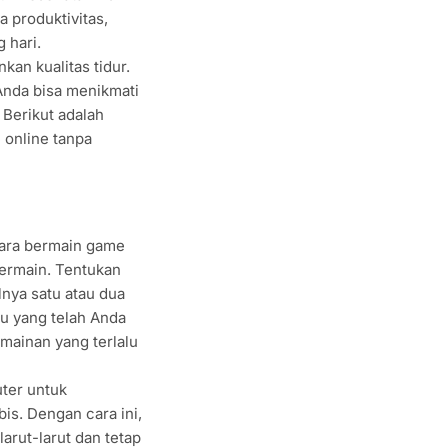
 produktivitas,
 hari.
an kualitas tidur.
 Anda bisa menikmati
 Berikut adalah
online tanpa
ara bermain game
ermain. Tentukan
lnya satu atau dua
tu yang telah Anda
mainan yang terlalu
uter untuk
is. Dengan cara ini,
arut-larut dan tetap