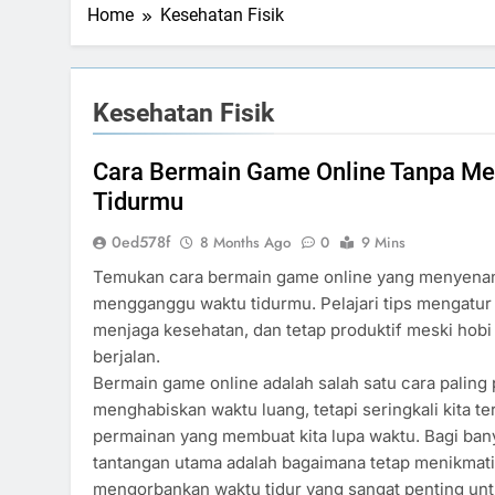
Home
Kesehatan Fisik
Kesehatan Fisik
Cara Bermain Game Online Tanpa M
Tidurmu
0ed578f
8 Months Ago
0
9 Mins
Temukan cara bermain game online yang menyena
mengganggu waktu tidurmu. Pelajari tips mengatur
menjaga kesehatan, dan tetap produktif meski hobi
berjalan.
Bermain game online adalah salah satu cara paling
menghabiskan waktu luang, tetapi seringkali kita t
permainan yang membuat kita lupa waktu. Bagi ban
tantangan utama adalah bagaimana tetap menikmat
mengorbankan waktu tidur yang sangat penting unt