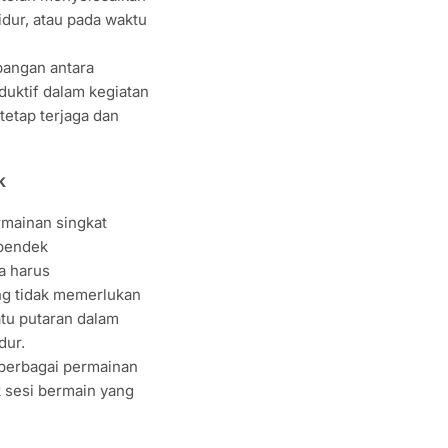
idur, atau pada waktu
bangan antara
duktif dalam kegiatan
tetap terjaga dan
k
mainan singkat
 pendek
a harus
ng tidak memerlukan
atu putaran dalam
dur.
 berbagai permainan
k sesi bermain yang