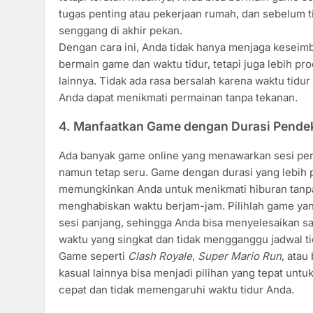
tugas penting atau pekerjaan rumah, dan sebelum t
senggang di akhir pekan.
Dengan cara ini, Anda tidak hanya menjaga keseim
bermain game dan waktu tidur, tetapi juga lebih pro
lainnya. Tidak ada rasa bersalah karena waktu tidur 
Anda dapat menikmati permainan tanpa tekanan.
4.
Manfaatkan Game dengan Durasi Pende
Ada banyak game online yang menawarkan sesi per
namun tetap seru. Game dengan durasi yang lebih
memungkinkan Anda untuk menikmati hiburan tanp
menghabiskan waktu berjam-jam. Pilihlah game ya
sesi panjang, sehingga Anda bisa menyelesaikan s
waktu yang singkat dan tidak mengganggu jadwal ti
Game seperti
Clash Royale
,
Super Mario Run
, atau
kasual lainnya bisa menjadi pilihan yang tepat untu
cepat dan tidak memengaruhi waktu tidur Anda.