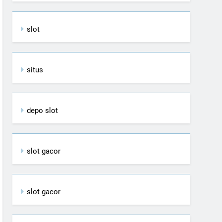
slot
situs
depo slot
slot gacor
slot gacor