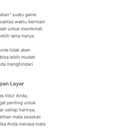
saikan” suatu game
kualitas waktu bermain
alah untuk menikmati
lebih lama hanya
nda tidak akan
 bisa lebih mudah
nda menghindari
pan Layar
as tidur Anda,
ngat penting untuk
r setiap harinya,
tihan mata sesekali
 jika Anda merasa mata