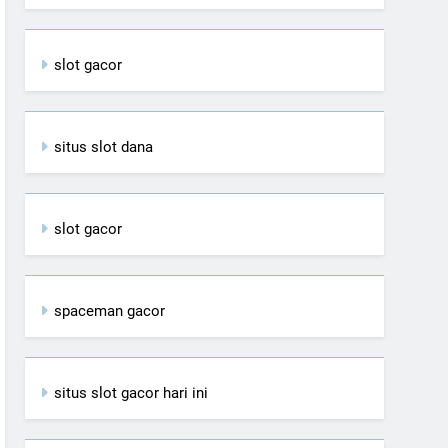
slot gacor
situs slot dana
slot gacor
spaceman gacor
situs slot gacor hari ini