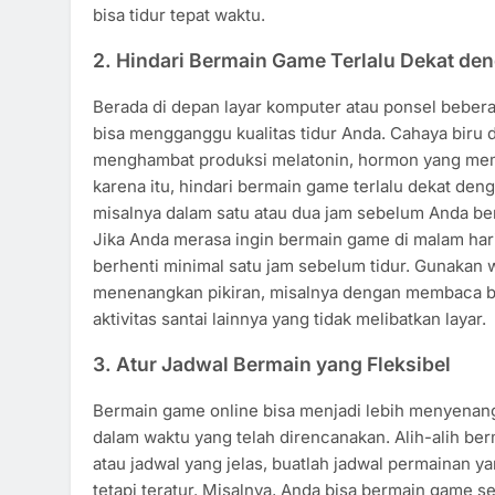
bisa tidur tepat waktu.
2.
Hindari Bermain Game Terlalu Dekat de
Berada di depan layar komputer atau ponsel bebera
bisa mengganggu kualitas tidur Anda. Cahaya biru d
menghambat produksi melatonin, hormon yang memb
karena itu, hindari bermain game terlalu dekat deng
misalnya dalam satu atau dua jam sebelum Anda ber
Jika Anda merasa ingin bermain game di malam har
berhenti minimal satu jam sebelum tidur. Gunakan 
menenangkan pikiran, misalnya dengan membaca b
aktivitas santai lainnya yang tidak melibatkan layar.
3.
Atur Jadwal Bermain yang Fleksibel
Bermain game online bisa menjadi lebih menyenang
dalam waktu yang telah direncanakan. Alih-alih ber
atau jadwal yang jelas, buatlah jadwal permainan ya
tetapi teratur. Misalnya, Anda bisa bermain game 