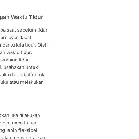
ngan Waktu Tidur
pa saat sebelum tidur
ari layar dapat
antu kita tidur. Oleh
an waktu tidur,
encana tidur.
i, usahakan untuk
waktu tersebut untuk
uku atau melakukan
kan jika dilakukan
main tanpa tujuan
ng lebih fleksibel
setelah menyelesaikan