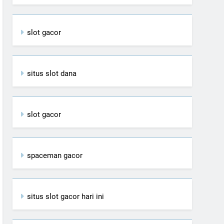
slot gacor
situs slot dana
slot gacor
spaceman gacor
situs slot gacor hari ini