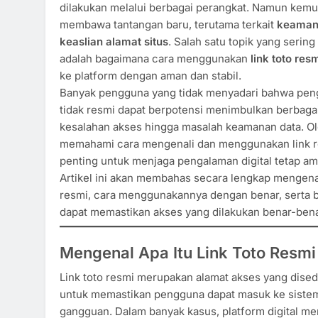
dilakukan melalui berbagai perangkat. Namun kemu
membawa tantangan baru, terutama terkait
keaman
keaslian alamat situs
. Salah satu topik yang serin
adalah bagaimana cara menggunakan
link toto res
ke platform dengan aman dan stabil.
Banyak pengguna yang tidak menyadari bahwa pen
tidak resmi dapat berpotensi menimbulkan berbagai 
kesalahan akses hingga masalah keamanan data. Ole
memahami cara mengenali dan menggunakan link r
penting untuk menjaga pengalaman digital tetap am
Artikel ini akan membahas secara lengkap mengenai
resmi, cara menggunakannya dengan benar, serta
dapat memastikan akses yang dilakukan benar-ben
Mengenal Apa Itu Link Toto Resmi
Link toto resmi merupakan alamat akses yang dised
untuk memastikan pengguna dapat masuk ke sistem
gangguan. Dalam banyak kasus, platform digital m