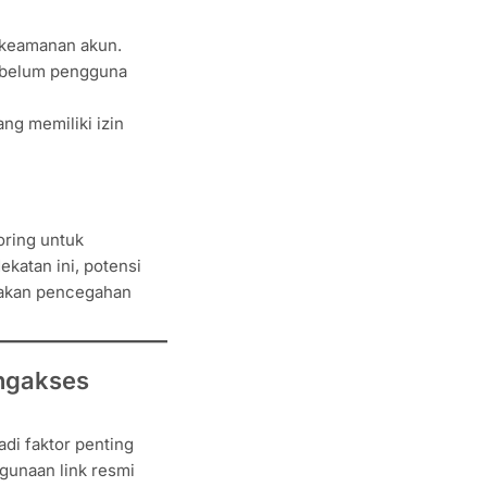
 keamanan akun.
sebelum pengguna
ng memiliki izin
oring untuk
ekatan ini, potensi
ndakan pencegahan
ngakses
di faktor penting
gunaan link resmi