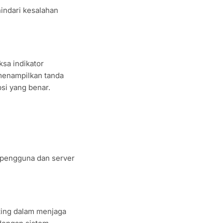
ndari kesalahan
sa indikator
enampilkan tanda
si yang benar.
 pengguna dan server
ting dalam menjaga