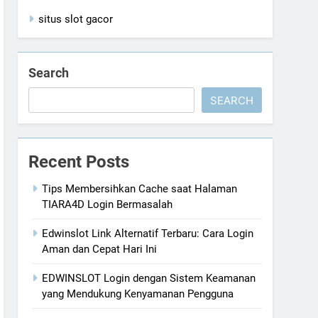
situs slot gacor
Search
SEARCH
Recent Posts
Tips Membersihkan Cache saat Halaman
TIARA4D Login Bermasalah
Edwinslot Link Alternatif Terbaru: Cara Login
Aman dan Cepat Hari Ini
EDWINSLOT Login dengan Sistem Keamanan
yang Mendukung Kenyamanan Pengguna