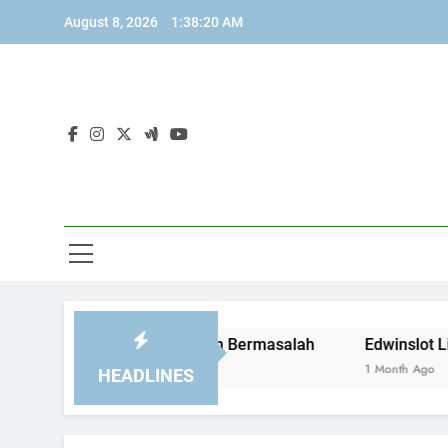
Skip
August 8, 2026
1:38:21 AM
to
content
Cit
Temukan Ku
man TIARA4D Login Bermasalah
Edwinslot Link Alternat
1 Month Ago
HEADLINES